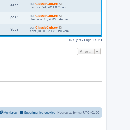
r
u
s
n
D
par
ClassicGuitare
s
m
a
V
6632
i
e
ven. juin 24, 2011 9:43 am
e
g
e
e
r
s
e
r
u
n
s
D
par
ClassicGuitare
s
m
V
9684
i
a
e
dim. janv. 11, 2009 5:44 pm
e
e
e
g
r
s
r
u
e
n
s
D
par
ClassicGuitare
s
m
V
8568
i
a
e
sam. juil. 05, 2008 11:05 am
e
e
e
g
r
s
r
u
e
n
s
s
m
16 sujets • Page
1
sur
1
i
a
e
e
e
g
s
r
e
s
Aller à
s
m
a
e
g
s
e
s
a
g
e
Membres
Supprimer les cookies
Heures au format
UTC+01:00