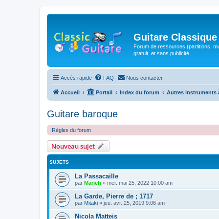
Guitare Classique
Forum de ressources (partitions, mu
gratuit, et sans publicité.
Accès rapide
FAQ
Nous contacter
Accueil
Portail
Index du forum
Autres instruments 
Guitare baroque
Règles du forum
Nouveau sujet
SUJETS
La Passacaille
par
Marieh
»
mer. mai 25, 2022 10:00 am
La Garde, Pierre de ; 1717
par
Mitaki
»
jeu. avr. 25, 2019 9:06 am
Nicola Matteis