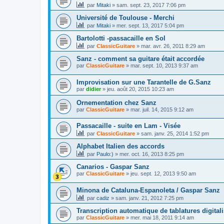
par
Mitaki
»
sam. sept. 23, 2017 7:06 pm
Université de Toulouse - Merchi
par
Mitaki
»
mer. sept. 13, 2017 5:04 pm
Bartolotti -passacaille en Sol
par
ClassicGuitare
»
mar. avr. 26, 2011 8:29 am
Sanz - comment sa guitare était accordée
par
ClassicGuitare
»
mar. sept. 10, 2013 9:37 am
Improvisation sur une Tarantelle de G.Sanz
par
didier
»
jeu. août 20, 2015 10:23 am
Ornementation chez Sanz
par
ClassicGuitare
»
mar. juil. 14, 2015 9:12 am
Passacaille - suite en Lam - Visée
par
ClassicGuitare
»
sam. janv. 25, 2014 1:52 pm
Alphabet Italien des accords
par
Paulo:)
»
mer. oct. 16, 2013 8:25 pm
Canarios - Gaspar Sanz
par
ClassicGuitare
»
jeu. sept. 12, 2013 9:50 am
Minona de Cataluna-Espanoleta / Gaspar Sanz
par
cadiz
»
sam. janv. 21, 2012 7:25 pm
Transcription automatique de tablatures digital
par
ClassicGuitare
»
mer. mai 18, 2011 9:14 am