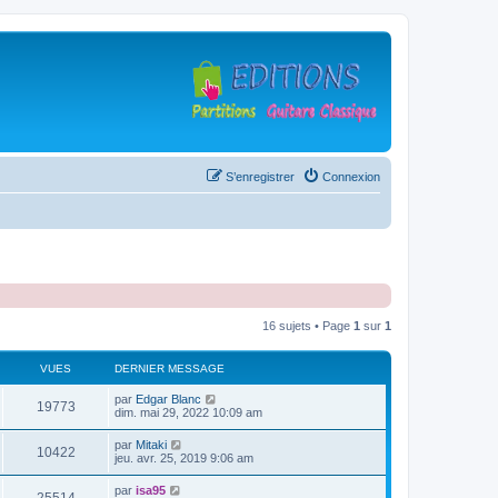
S’enregistrer
Connexion
16 sujets • Page
1
sur
1
VUES
DERNIER MESSAGE
D
par
Edgar Blanc
V
19773
e
dim. mai 29, 2022 10:09 am
r
u
n
D
par
Mitaki
V
10422
i
e
jeu. avr. 25, 2019 9:06 am
e
e
r
r
u
n
D
par
isa95
s
m
V
i