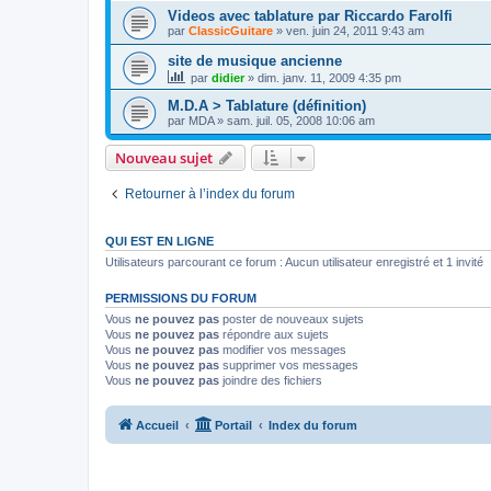
Videos avec tablature par Riccardo Farolfi
par
ClassicGuitare
»
ven. juin 24, 2011 9:43 am
site de musique ancienne
par
didier
»
dim. janv. 11, 2009 4:35 pm
M.D.A > Tablature (définition)
par
MDA
»
sam. juil. 05, 2008 10:06 am
Nouveau sujet
Retourner à l’index du forum
QUI EST EN LIGNE
Utilisateurs parcourant ce forum : Aucun utilisateur enregistré et 1 invité
PERMISSIONS DU FORUM
Vous
ne pouvez pas
poster de nouveaux sujets
Vous
ne pouvez pas
répondre aux sujets
Vous
ne pouvez pas
modifier vos messages
Vous
ne pouvez pas
supprimer vos messages
Vous
ne pouvez pas
joindre des fichiers
Accueil
Portail
Index du forum