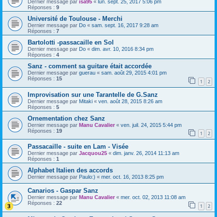
Dernier message par
isa95
«
lun. sept. 25, 2017 5:06 pm
Réponses :
9
Université de Toulouse - Merchi
Dernier message par
Do
«
sam. sept. 16, 2017 9:28 am
Réponses :
7
Bartolotti -passacaille en Sol
Dernier message par
Do
«
dim. avr. 10, 2016 8:34 pm
Réponses :
4
Sanz - comment sa guitare était accordée
Dernier message par
guerau
«
sam. août 29, 2015 4:01 pm
Réponses :
15
1
2
Improvisation sur une Tarantelle de G.Sanz
Dernier message par
Mitaki
«
ven. août 28, 2015 8:26 am
Réponses :
5
Ornementation chez Sanz
Dernier message par
Manu Cavalier
«
ven. juil. 24, 2015 5:44 pm
Réponses :
19
1
2
Passacaille - suite en Lam - Visée
Dernier message par
Jacquou25
«
dim. janv. 26, 2014 11:13 am
Réponses :
1
Alphabet Italien des accords
Dernier message par
Paulo:)
«
mer. oct. 16, 2013 8:25 pm
Canarios - Gaspar Sanz
Dernier message par
Manu Cavalier
«
mer. oct. 02, 2013 11:08 am
Réponses :
22
1
2