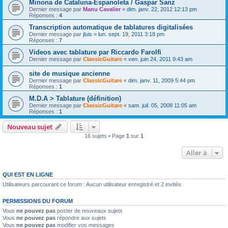
Minona de Cataluna-Espanoleta / Gaspar Sanz
Dernier message par
Manu Cavalier
«
dim. janv. 22, 2012 12:13 pm
Réponses :
4
Transcription automatique de tablatures digitalisées
Dernier message par
jluis
«
lun. sept. 19, 2011 3:18 pm
Réponses :
7
Videos avec tablature par Riccardo Farolfi
Dernier message par
ClassicGuitare
«
ven. juin 24, 2011 9:43 am
site de musique ancienne
Dernier message par
ClassicGuitare
«
dim. janv. 11, 2009 5:44 pm
Réponses :
1
M.D.A > Tablature (définition)
Dernier message par
ClassicGuitare
«
sam. juil. 05, 2008 11:05 am
Réponses :
1
Nouveau sujet
16 sujets • Page
1
sur
1
Aller à
QUI EST EN LIGNE
Utilisateurs parcourant ce forum : Aucun utilisateur enregistré et 2 invités
PERMISSIONS DU FORUM
Vous
ne pouvez pas
poster de nouveaux sujets
Vous
ne pouvez pas
répondre aux sujets
Vous
ne pouvez pas
modifier vos messages