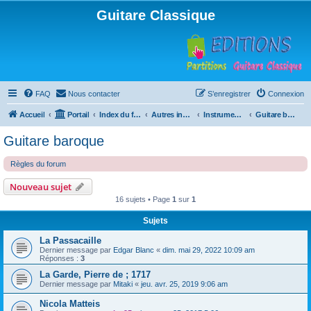
Guitare Classique
FAQ
Nous contacter
S’enregistrer
Connexion
Accueil
Portail
Index du forum
Autres instruments à cordes pincées, ou styles
Instruments anciens
Guitare baroque
Guitare baroque
Règles du forum
Nouveau sujet
16 sujets • Page
1
sur
1
Sujets
La Passacaille
Dernier message par
Edgar Blanc
«
dim. mai 29, 2022 10:09 am
Réponses :
3
La Garde, Pierre de ; 1717
Dernier message par
Mitaki
«
jeu. avr. 25, 2019 9:06 am
Nicola Matteis