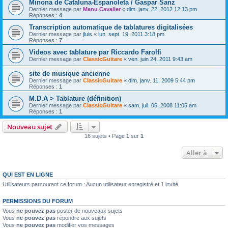
Minona de Cataluna-Espanoleta / Gaspar Sanz
Dernier message par
Manu Cavalier
«
dim. janv. 22, 2012 12:13 pm
Réponses :
4
Transcription automatique de tablatures digitalisées
Dernier message par
jluis
«
lun. sept. 19, 2011 3:18 pm
Réponses :
7
Videos avec tablature par Riccardo Farolfi
Dernier message par
ClassicGuitare
«
ven. juin 24, 2011 9:43 am
site de musique ancienne
Dernier message par
ClassicGuitare
«
dim. janv. 11, 2009 5:44 pm
Réponses :
1
M.D.A > Tablature (définition)
Dernier message par
ClassicGuitare
«
sam. juil. 05, 2008 11:05 am
Réponses :
1
Nouveau sujet
16 sujets • Page
1
sur
1
Aller à
QUI EST EN LIGNE
Utilisateurs parcourant ce forum : Aucun utilisateur enregistré et 1 invité
PERMISSIONS DU FORUM
Vous
ne pouvez pas
poster de nouveaux sujets
Vous
ne pouvez pas
répondre aux sujets
Vous
ne pouvez pas
modifier vos messages