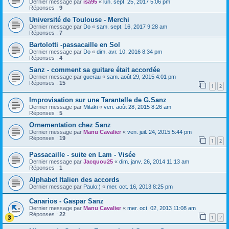
Dernier message par
isa95
«
lun. sept. 25, 2017 5:06 pm
Réponses :
9
Université de Toulouse - Merchi
Dernier message par
Do
«
sam. sept. 16, 2017 9:28 am
Réponses :
7
Bartolotti -passacaille en Sol
Dernier message par
Do
«
dim. avr. 10, 2016 8:34 pm
Réponses :
4
Sanz - comment sa guitare était accordée
Dernier message par
guerau
«
sam. août 29, 2015 4:01 pm
Réponses :
15
1
2
Improvisation sur une Tarantelle de G.Sanz
Dernier message par
Mitaki
«
ven. août 28, 2015 8:26 am
Réponses :
5
Ornementation chez Sanz
Dernier message par
Manu Cavalier
«
ven. juil. 24, 2015 5:44 pm
Réponses :
19
1
2
Passacaille - suite en Lam - Visée
Dernier message par
Jacquou25
«
dim. janv. 26, 2014 11:13 am
Réponses :
1
Alphabet Italien des accords
Dernier message par
Paulo:)
«
mer. oct. 16, 2013 8:25 pm
Canarios - Gaspar Sanz
Dernier message par
Manu Cavalier
«
mer. oct. 02, 2013 11:08 am
Réponses :
22
1
2