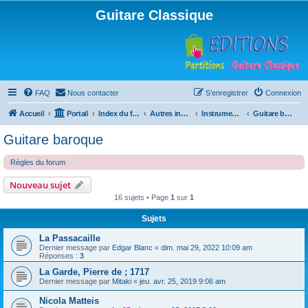
Guitare Classique
FAQ
Nous contacter
S’enregistrer
Connexion
Accueil
Portail
Index du forum
Autres instruments à cordes pincées, ou styles
Instruments anciens
Guitare baroque
Guitare baroque
Règles du forum
Nouveau sujet
16 sujets • Page
1
sur
1
Sujets
La Passacaille
Dernier message par
Edgar Blanc
«
dim. mai 29, 2022 10:09 am
Réponses :
3
La Garde, Pierre de ; 1717
Dernier message par
Mitaki
«
jeu. avr. 25, 2019 9:06 am
Nicola Matteis