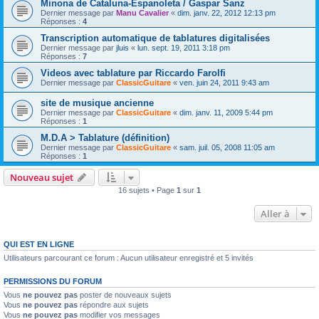
Minona de Cataluna-Espanoleta / Gaspar Sanz
Dernier message par
Manu Cavalier
«
dim. janv. 22, 2012 12:13 pm
Réponses :
4
Transcription automatique de tablatures digitalisées
Dernier message par
jluis
«
lun. sept. 19, 2011 3:18 pm
Réponses :
7
Videos avec tablature par Riccardo Farolfi
Dernier message par
ClassicGuitare
«
ven. juin 24, 2011 9:43 am
site de musique ancienne
Dernier message par
ClassicGuitare
«
dim. janv. 11, 2009 5:44 pm
Réponses :
1
M.D.A > Tablature (définition)
Dernier message par
ClassicGuitare
«
sam. juil. 05, 2008 11:05 am
Réponses :
1
Nouveau sujet
16 sujets • Page
1
sur
1
Aller à
QUI EST EN LIGNE
Utilisateurs parcourant ce forum : Aucun utilisateur enregistré et 5 invités
PERMISSIONS DU FORUM
Vous
ne pouvez pas
poster de nouveaux sujets
Vous
ne pouvez pas
répondre aux sujets
Vous
ne pouvez pas
modifier vos messages