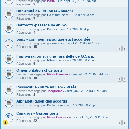
Dernier message par
isa95
«
lun. sept. 25, 2017 5:06 pm
Réponses :
9
Université de Toulouse - Merchi
Dernier message par
Do
«
sam. sept. 16, 2017 9:28 am
Réponses :
7
Bartolotti -passacaille en Sol
Dernier message par
Do
«
dim. avr. 10, 2016 8:34 pm
Réponses :
4
Sanz - comment sa guitare était accordée
Dernier message par
guerau
«
sam. août 29, 2015 4:01 pm
Réponses :
15
1
2
Improvisation sur une Tarantelle de G.Sanz
Dernier message par
Mitaki
«
ven. août 28, 2015 8:26 am
Réponses :
5
Ornementation chez Sanz
Dernier message par
Manu Cavalier
«
ven. juil. 24, 2015 5:44 pm
Réponses :
19
1
2
Passacaille - suite en Lam - Visée
Dernier message par
Jacquou25
«
dim. janv. 26, 2014 11:13 am
Réponses :
1
Alphabet Italien des accords
Dernier message par
Paulo:)
«
mer. oct. 16, 2013 8:25 pm
Canarios - Gaspar Sanz
Dernier message par
Manu Cavalier
«
mer. oct. 02, 2013 11:08 am
Réponses :
22
1
2