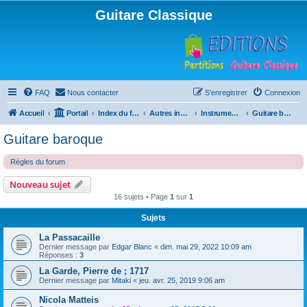
Guitare Classique
FAQ
Nous contacter
S’enregistrer
Connexion
Accueil
Portail
Index du forum
Autres instruments à cordes pincées, ou styles
Instruments anciens
Guitare baroque
Guitare baroque
Règles du forum
Nouveau sujet
16 sujets • Page
1
sur
1
Sujets
La Passacaille
Dernier message par
Edgar Blanc
«
dim. mai 29, 2022 10:09 am
Réponses :
3
La Garde, Pierre de ; 1717
Dernier message par
Mitaki
«
jeu. avr. 25, 2019 9:06 am
Nicola Matteis