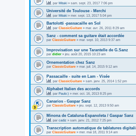
par
Mitaki
»
sam. sept. 23, 2017 7:06 pm
Université de Toulouse - Merchi
par
Mitaki
»
mer. sept. 13, 2017 5:04 pm
Bartolotti -passacaille en Sol
par
ClassicGuitare
»
mar. avr. 26, 2011 8:29 am
Sanz - comment sa guitare était accordée
par
ClassicGuitare
»
mar. sept. 10, 2013 9:37 am
Improvisation sur une Tarantelle de G.Sanz
par
didier
»
jeu. août 20, 2015 10:23 am
Ornementation chez Sanz
par
ClassicGuitare
»
mar. juil. 14, 2015 9:12 am
Passacaille - suite en Lam - Visée
par
ClassicGuitare
»
sam. janv. 25, 2014 1:52 pm
Alphabet Italien des accords
par
Paulo:)
»
mer. oct. 16, 2013 8:25 pm
Canarios - Gaspar Sanz
par
ClassicGuitare
»
jeu. sept. 12, 2013 9:50 am
Minona de Cataluna-Espanoleta / Gaspar Sanz
par
cadiz
»
sam. janv. 21, 2012 7:25 pm
Transcription automatique de tablatures digital
par
ClassicGuitare
»
mer. mai 18, 2011 9:14 am