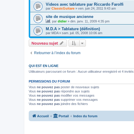
Videos avec tablature par Riccardo Farolfi
par
ClassicGuitare
»
ven. juin 24, 2011 9:43 am
site de musique ancienne
par
didier
»
dim. janv. 11, 2009 4:35 pm
M.D.A > Tablature (définition)
par
MDA
»
sam. juil. 05, 2008 10:06 am
Nouveau sujet
Retourner à l’index du forum
QUI EST EN LIGNE
Utilisateurs parcourant ce forum : Aucun utilisateur enregistré et 4 invités
PERMISSIONS DU FORUM
Vous
ne pouvez pas
poster de nouveaux sujets
Vous
ne pouvez pas
répondre aux sujets
Vous
ne pouvez pas
modifier vos messages
Vous
ne pouvez pas
supprimer vos messages
Vous
ne pouvez pas
joindre des fichiers
Accueil
Portail
Index du forum