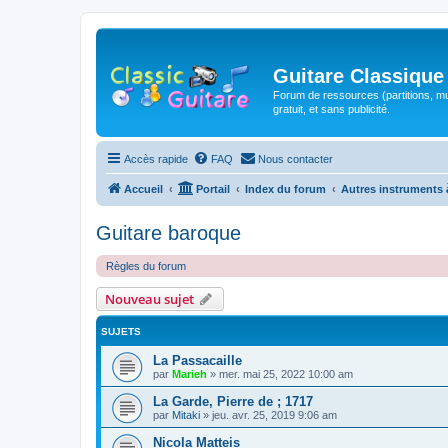
Guitare Classique
Forum de ressources (partitions, mu
gratuit, et sans publicité.
Accès rapide
FAQ
Nous contacter
Accueil
Portail
Index du forum
Autres instruments 
Guitare baroque
Règles du forum
Nouveau sujet
SUJETS
La Passacaille
par
Marieh
»
mer. mai 25, 2022 10:00 am
La Garde, Pierre de ; 1717
par
Mitaki
»
jeu. avr. 25, 2019 9:06 am
Nicola Matteis