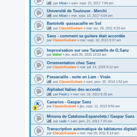
par
Mitaki
»
sam. sept. 23, 2017 7:06 pm
Université de Toulouse - Merchi
par
Mitaki
»
mer. sept. 13, 2017 5:04 pm
Bartolotti -passacaille en Sol
par
ClassicGuitare
»
mar. avr. 26, 2011 8:29 am
Sanz - comment sa guitare était accordée
par
ClassicGuitare
»
mar. sept. 10, 2013 9:37 am
Improvisation sur une Tarantelle de G.Sanz
par
didier
»
jeu. août 20, 2015 10:23 am
Ornementation chez Sanz
par
ClassicGuitare
»
mar. juil. 14, 2015 9:12 am
Passacaille - suite en Lam - Visée
par
ClassicGuitare
»
sam. janv. 25, 2014 1:52 pm
Alphabet Italien des accords
par
Paulo:)
»
mer. oct. 16, 2013 8:25 pm
Canarios - Gaspar Sanz
par
ClassicGuitare
»
jeu. sept. 12, 2013 9:50 am
Minona de Cataluna-Espanoleta / Gaspar Sanz
par
cadiz
»
sam. janv. 21, 2012 7:25 pm
Transcription automatique de tablatures digital
par
ClassicGuitare
»
mer. mai 18, 2011 9:14 am