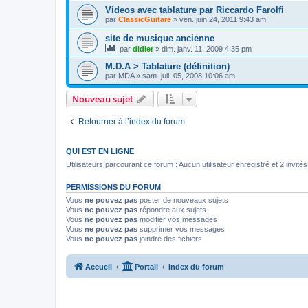
Videos avec tablature par Riccardo Farolfi
par
ClassicGuitare
»
ven. juin 24, 2011 9:43 am
site de musique ancienne
par
didier
»
dim. janv. 11, 2009 4:35 pm
M.D.A > Tablature (définition)
par
MDA
»
sam. juil. 05, 2008 10:06 am
Nouveau sujet
Retourner à l’index du forum
QUI EST EN LIGNE
Utilisateurs parcourant ce forum : Aucun utilisateur enregistré et 2 invités
PERMISSIONS DU FORUM
Vous
ne pouvez pas
poster de nouveaux sujets
Vous
ne pouvez pas
répondre aux sujets
Vous
ne pouvez pas
modifier vos messages
Vous
ne pouvez pas
supprimer vos messages
Vous
ne pouvez pas
joindre des fichiers
Accueil
Portail
Index du forum