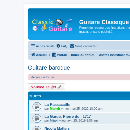
Guitare Classique
Forum de ressources (partitions, mu
gratuit, et sans publicité.
Accès rapide
FAQ
Nous contacter
Accueil
Portail
Index du forum
Autres instruments 
Guitare baroque
Règles du forum
Nouveau sujet
SUJETS
La Passacaille
par
Marieh
»
mer. mai 25, 2022 10:00 am
La Garde, Pierre de ; 1717
par
Mitaki
»
jeu. avr. 25, 2019 9:06 am
Nicola Matteis