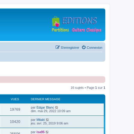
S’enregistrer
Connexion
16 sujets • Page
1
sur
1
VUES
DERNIER MESSAGE
D
par
Edgar Blanc
V
19769
e
dim. mai 29, 2022 10:09 am
r
u
n
D
par
Mitaki
V
10420
i
e
jeu. avr. 25, 2019 9:06 am
e
e
r
r
u
n
D
par
isa95
s
m
V
i