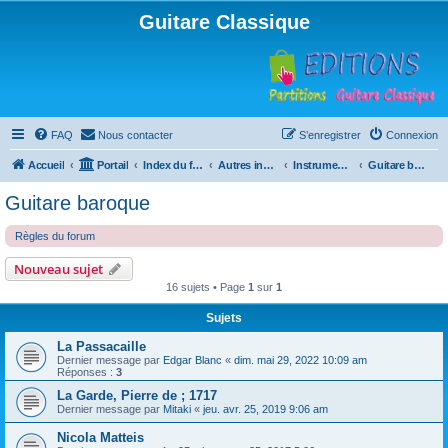
Guitare Classique
FAQ
Nous contacter
S’enregistrer
Connexion
Accueil
Portail
Index du forum
Autres instruments à cordes pincées, ou styles
Instruments anciens
Guitare baroque
Guitare baroque
Règles du forum
Nouveau sujet
16 sujets • Page
1
sur
1
Sujets
La Passacaille
Dernier message par
Edgar Blanc
«
dim. mai 29, 2022 10:09 am
Réponses :
3
La Garde, Pierre de ; 1717
Dernier message par
Mitaki
«
jeu. avr. 25, 2019 9:06 am
Nicola Matteis