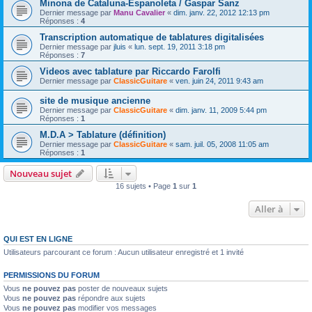
Minona de Cataluna-Espanoleta / Gaspar Sanz
Dernier message par
Manu Cavalier
«
dim. janv. 22, 2012 12:13 pm
Réponses :
4
Transcription automatique de tablatures digitalisées
Dernier message par
jluis
«
lun. sept. 19, 2011 3:18 pm
Réponses :
7
Videos avec tablature par Riccardo Farolfi
Dernier message par
ClassicGuitare
«
ven. juin 24, 2011 9:43 am
site de musique ancienne
Dernier message par
ClassicGuitare
«
dim. janv. 11, 2009 5:44 pm
Réponses :
1
M.D.A > Tablature (définition)
Dernier message par
ClassicGuitare
«
sam. juil. 05, 2008 11:05 am
Réponses :
1
Nouveau sujet
16 sujets • Page
1
sur
1
Aller à
QUI EST EN LIGNE
Utilisateurs parcourant ce forum : Aucun utilisateur enregistré et 1 invité
PERMISSIONS DU FORUM
Vous
ne pouvez pas
poster de nouveaux sujets
Vous
ne pouvez pas
répondre aux sujets
Vous
ne pouvez pas
modifier vos messages