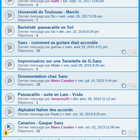
Dernier message par
isa95
«
lun. sept. 25, 2017 5:06 pm
Réponses :
9
Université de Toulouse - Merchi
Dernier message par
Do
«
sam. sept. 16, 2017 9:28 am
Réponses :
7
Bartolotti -passacaille en Sol
Dernier message par
Do
«
dim. avr. 10, 2016 8:34 pm
Réponses :
4
Sanz - comment sa guitare était accordée
Dernier message par
guerau
«
sam. août 29, 2015 4:01 pm
Réponses :
15
1
2
Improvisation sur une Tarantelle de G.Sanz
Dernier message par
Mitaki
«
ven. août 28, 2015 8:26 am
Réponses :
5
Ornementation chez Sanz
Dernier message par
Manu Cavalier
«
ven. juil. 24, 2015 5:44 pm
Réponses :
19
1
2
Passacaille - suite en Lam - Visée
Dernier message par
Jacquou25
«
dim. janv. 26, 2014 11:13 am
Réponses :
1
Alphabet Italien des accords
Dernier message par
Paulo:)
«
mer. oct. 16, 2013 8:25 pm
Canarios - Gaspar Sanz
Dernier message par
Manu Cavalier
«
mer. oct. 02, 2013 11:08 am
Réponses :
22
1
2