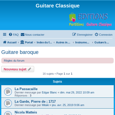
Guitare Classique
FAQ
Nous contacter
S’enregistrer
Connexion
Accueil
Portail
Index du forum
Autres instruments à cordes pincées, ou styles
Instruments anciens
Guitare baroque
Guitare baroque
Règles du forum
Nouveau sujet
16 sujets • Page
1
sur
1
Sujets
La Passacaille
Dernier message par
Edgar Blanc
«
dim. mai 29, 2022 10:09 am
Réponses :
3
La Garde, Pierre de ; 1717
Dernier message par
Mitaki
«
jeu. avr. 25, 2019 9:06 am
Nicola Matteis