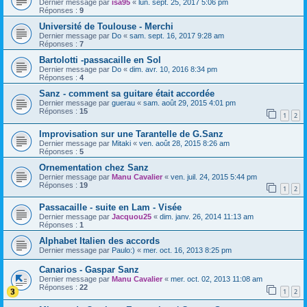
Dernier message par
isa95
«
lun. sept. 25, 2017 5:06 pm
Réponses :
9
Université de Toulouse - Merchi
Dernier message par
Do
«
sam. sept. 16, 2017 9:28 am
Réponses :
7
Bartolotti -passacaille en Sol
Dernier message par
Do
«
dim. avr. 10, 2016 8:34 pm
Réponses :
4
Sanz - comment sa guitare était accordée
Dernier message par
guerau
«
sam. août 29, 2015 4:01 pm
Réponses :
15
1
2
Improvisation sur une Tarantelle de G.Sanz
Dernier message par
Mitaki
«
ven. août 28, 2015 8:26 am
Réponses :
5
Ornementation chez Sanz
Dernier message par
Manu Cavalier
«
ven. juil. 24, 2015 5:44 pm
Réponses :
19
1
2
Passacaille - suite en Lam - Visée
Dernier message par
Jacquou25
«
dim. janv. 26, 2014 11:13 am
Réponses :
1
Alphabet Italien des accords
Dernier message par
Paulo:)
«
mer. oct. 16, 2013 8:25 pm
Canarios - Gaspar Sanz
Dernier message par
Manu Cavalier
«
mer. oct. 02, 2013 11:08 am
Réponses :
22
1
2