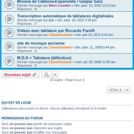
Minona de Cataluna-Espanoleta / Gaspar Sanz
Dernier message par
Manu Cavalier
«
dim. janv. 22, 2012 12:13 pm
Réponses :
4
Transcription automatique de tablatures digitalisées
Dernier message par
jluis
«
lun. sept. 19, 2011 3:18 pm
Réponses :
7
Videos avec tablature par Riccardo Farolfi
Dernier message par
ClassicGuitare
«
ven. juin 24, 2011 9:43 am
site de musique ancienne
Dernier message par
ClassicGuitare
«
dim. janv. 11, 2009 5:44 pm
Réponses :
1
M.D.A > Tablature (définition)
Dernier message par
ClassicGuitare
«
sam. juil. 05, 2008 11:05 am
Réponses :
1
Nouveau sujet
16 sujets • Page
1
sur
1
Aller à
QUI EST EN LIGNE
Utilisateurs parcourant ce forum : Aucun utilisateur enregistré et 2 invités
PERMISSIONS DU FORUM
Vous
ne pouvez pas
poster de nouveaux sujets
Vous
ne pouvez pas
répondre aux sujets
Vous
ne pouvez pas
modifier vos messages