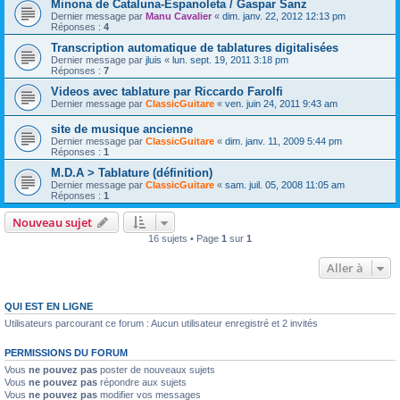
Minona de Cataluna-Espanoleta / Gaspar Sanz
Dernier message par
Manu Cavalier
«
dim. janv. 22, 2012 12:13 pm
Réponses :
4
Transcription automatique de tablatures digitalisées
Dernier message par
jluis
«
lun. sept. 19, 2011 3:18 pm
Réponses :
7
Videos avec tablature par Riccardo Farolfi
Dernier message par
ClassicGuitare
«
ven. juin 24, 2011 9:43 am
site de musique ancienne
Dernier message par
ClassicGuitare
«
dim. janv. 11, 2009 5:44 pm
Réponses :
1
M.D.A > Tablature (définition)
Dernier message par
ClassicGuitare
«
sam. juil. 05, 2008 11:05 am
Réponses :
1
Nouveau sujet
16 sujets • Page
1
sur
1
Aller à
QUI EST EN LIGNE
Utilisateurs parcourant ce forum : Aucun utilisateur enregistré et 2 invités
PERMISSIONS DU FORUM
Vous
ne pouvez pas
poster de nouveaux sujets
Vous
ne pouvez pas
répondre aux sujets
Vous
ne pouvez pas
modifier vos messages