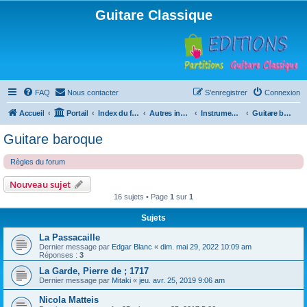
Guitare Classique
FAQ
Nous contacter
S’enregistrer
Connexion
Accueil
Portail
Index du forum
Autres instruments à cordes pincées, ou styles
Instruments anciens
Guitare baroque
Guitare baroque
Règles du forum
Nouveau sujet
16 sujets • Page
1
sur
1
Sujets
La Passacaille
Dernier message par
Edgar Blanc
«
dim. mai 29, 2022 10:09 am
Réponses :
3
La Garde, Pierre de ; 1717
Dernier message par
Mitaki
«
jeu. avr. 25, 2019 9:06 am
Nicola Matteis