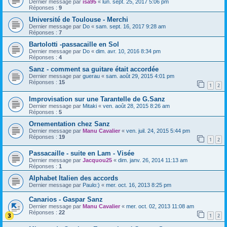
Dernier message par
isa95
«
lun. sept. 25, 2017 5:06 pm
Réponses :
9
Université de Toulouse - Merchi
Dernier message par
Do
«
sam. sept. 16, 2017 9:28 am
Réponses :
7
Bartolotti -passacaille en Sol
Dernier message par
Do
«
dim. avr. 10, 2016 8:34 pm
Réponses :
4
Sanz - comment sa guitare était accordée
Dernier message par
guerau
«
sam. août 29, 2015 4:01 pm
Réponses :
15
1
2
Improvisation sur une Tarantelle de G.Sanz
Dernier message par
Mitaki
«
ven. août 28, 2015 8:26 am
Réponses :
5
Ornementation chez Sanz
Dernier message par
Manu Cavalier
«
ven. juil. 24, 2015 5:44 pm
Réponses :
19
1
2
Passacaille - suite en Lam - Visée
Dernier message par
Jacquou25
«
dim. janv. 26, 2014 11:13 am
Réponses :
1
Alphabet Italien des accords
Dernier message par
Paulo:)
«
mer. oct. 16, 2013 8:25 pm
Canarios - Gaspar Sanz
Dernier message par
Manu Cavalier
«
mer. oct. 02, 2013 11:08 am
Réponses :
22
1
2