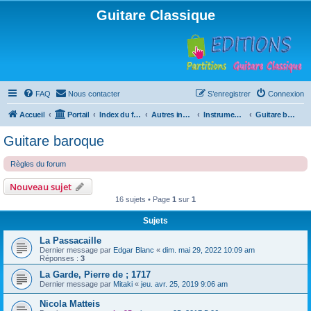
Guitare Classique
FAQ
Nous contacter
S’enregistrer
Connexion
Accueil
Portail
Index du forum
Autres instruments à cordes pincées, ou styles
Instruments anciens
Guitare baroque
Guitare baroque
Règles du forum
Nouveau sujet
16 sujets • Page
1
sur
1
Sujets
La Passacaille
Dernier message par
Edgar Blanc
«
dim. mai 29, 2022 10:09 am
Réponses :
3
La Garde, Pierre de ; 1717
Dernier message par
Mitaki
«
jeu. avr. 25, 2019 9:06 am
Nicola Matteis