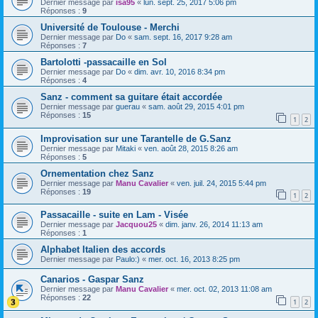
Dernier message par
isa95
«
lun. sept. 25, 2017 5:06 pm
Réponses :
9
Université de Toulouse - Merchi
Dernier message par
Do
«
sam. sept. 16, 2017 9:28 am
Réponses :
7
Bartolotti -passacaille en Sol
Dernier message par
Do
«
dim. avr. 10, 2016 8:34 pm
Réponses :
4
Sanz - comment sa guitare était accordée
Dernier message par
guerau
«
sam. août 29, 2015 4:01 pm
Réponses :
15
1
2
Improvisation sur une Tarantelle de G.Sanz
Dernier message par
Mitaki
«
ven. août 28, 2015 8:26 am
Réponses :
5
Ornementation chez Sanz
Dernier message par
Manu Cavalier
«
ven. juil. 24, 2015 5:44 pm
Réponses :
19
1
2
Passacaille - suite en Lam - Visée
Dernier message par
Jacquou25
«
dim. janv. 26, 2014 11:13 am
Réponses :
1
Alphabet Italien des accords
Dernier message par
Paulo:)
«
mer. oct. 16, 2013 8:25 pm
Canarios - Gaspar Sanz
Dernier message par
Manu Cavalier
«
mer. oct. 02, 2013 11:08 am
Réponses :
22
1
2