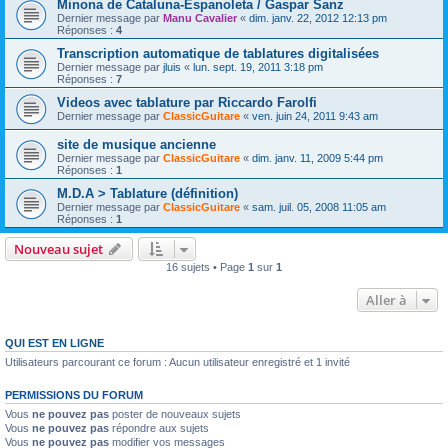
Minona de Cataluna-Espanoleta / Gaspar Sanz
Dernier message par
Manu Cavalier
«
dim. janv. 22, 2012 12:13 pm
Réponses :
4
Transcription automatique de tablatures digitalisées
Dernier message par
jluis
«
lun. sept. 19, 2011 3:18 pm
Réponses :
7
Videos avec tablature par Riccardo Farolfi
Dernier message par
ClassicGuitare
«
ven. juin 24, 2011 9:43 am
site de musique ancienne
Dernier message par
ClassicGuitare
«
dim. janv. 11, 2009 5:44 pm
Réponses :
1
M.D.A > Tablature (définition)
Dernier message par
ClassicGuitare
«
sam. juil. 05, 2008 11:05 am
Réponses :
1
Nouveau sujet
16 sujets • Page
1
sur
1
Aller à
QUI EST EN LIGNE
Utilisateurs parcourant ce forum : Aucun utilisateur enregistré et 1 invité
PERMISSIONS DU FORUM
Vous
ne pouvez pas
poster de nouveaux sujets
Vous
ne pouvez pas
répondre aux sujets
Vous
ne pouvez pas
modifier vos messages