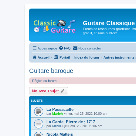
Guitare Classique
Forum de ressources (partitions, mu
gratuit, et sans publicité.
Accès rapide
FAQ
Nous contacter
Accueil
Portail
Index du forum
Autres instruments 
Guitare baroque
Règles du forum
Nouveau sujet
SUJETS
La Passacaille
par
Marieh
»
mer. mai 25, 2022 10:00 am
La Garde, Pierre de ; 1717
par
Mitaki
»
jeu. avr. 25, 2019 9:06 am
Nicola Matteis