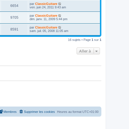
r
u
s
n
D
par
ClassicGuitare
s
m
a
V
6654
i
e
ven. juin 24, 2011 9:43 am
e
g
e
e
r
s
e
r
u
n
s
D
par
ClassicGuitare
s
m
V
9705
i
a
e
dim. janv. 11, 2009 5:44 pm
e
e
e
g
r
s
r
u
e
n
s
D
par
ClassicGuitare
s
m
V
8591
i
a
e
sam. juil. 05, 2008 11:05 am
e
e
e
g
r
s
r
u
e
n
s
s
m
16 sujets • Page
1
sur
1
i
a
e
e
e
g
s
r
e
s
Aller à
s
m
a
e
g
s
e
s
a
g
e
Membres
Supprimer les cookies
Heures au format
UTC+01:00