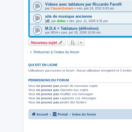
Videos avec tablature par Riccardo Farolfi
par
ClassicGuitare
»
ven. juin 24, 2011 9:43 am
site de musique ancienne
par
didier
»
dim. janv. 11, 2009 4:35 pm
M.D.A > Tablature (définition)
par
MDA
»
sam. juil. 05, 2008 10:06 am
Nouveau sujet
Retourner à l’index du forum
QUI EST EN LIGNE
Utilisateurs parcourant ce forum : Aucun utilisateur enregistré et 3 invités
PERMISSIONS DU FORUM
Vous
ne pouvez pas
poster de nouveaux sujets
Vous
ne pouvez pas
répondre aux sujets
Vous
ne pouvez pas
modifier vos messages
Vous
ne pouvez pas
supprimer vos messages
Vous
ne pouvez pas
joindre des fichiers
Accueil
Portail
Index du forum