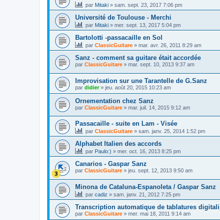
par
Mitaki
»
sam. sept. 23, 2017 7:06 pm
Université de Toulouse - Merchi
par
Mitaki
»
mer. sept. 13, 2017 5:04 pm
Bartolotti -passacaille en Sol
par
ClassicGuitare
»
mar. avr. 26, 2011 8:29 am
Sanz - comment sa guitare était accordée
par
ClassicGuitare
»
mar. sept. 10, 2013 9:37 am
Improvisation sur une Tarantelle de G.Sanz
par
didier
»
jeu. août 20, 2015 10:23 am
Ornementation chez Sanz
par
ClassicGuitare
»
mar. juil. 14, 2015 9:12 am
Passacaille - suite en Lam - Visée
par
ClassicGuitare
»
sam. janv. 25, 2014 1:52 pm
Alphabet Italien des accords
par
Paulo:)
»
mer. oct. 16, 2013 8:25 pm
Canarios - Gaspar Sanz
par
ClassicGuitare
»
jeu. sept. 12, 2013 9:50 am
Minona de Cataluna-Espanoleta / Gaspar Sanz
par
cadiz
»
sam. janv. 21, 2012 7:25 pm
Transcription automatique de tablatures digital
par
ClassicGuitare
»
mer. mai 18, 2011 9:14 am