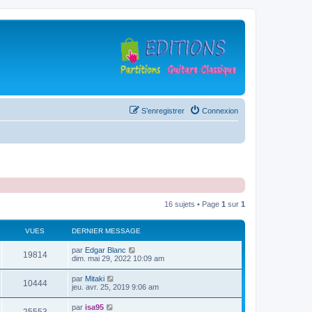
S’enregistrer
Connexion
16 sujets • Page
1
sur
1
VUES
DERNIER MESSAGE
D
par
Edgar Blanc
V
19814
e
dim. mai 29, 2022 10:09 am
r
u
n
D
par
Mitaki
V
10444
i
e
jeu. avr. 25, 2019 9:06 am
e
e
r
r
u
n
D
par
isa95
s
m
V
i