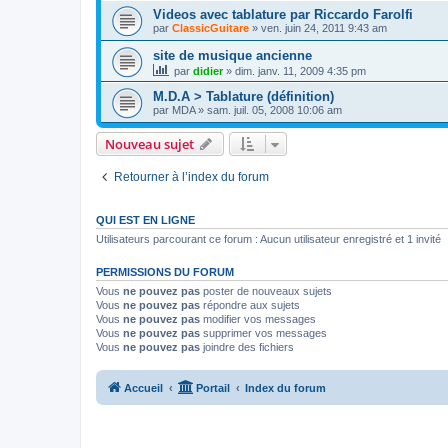
Videos avec tablature par Riccardo Farolfi
par
ClassicGuitare
»
ven. juin 24, 2011 9:43 am
site de musique ancienne
par
didier
»
dim. janv. 11, 2009 4:35 pm
M.D.A > Tablature (définition)
par
MDA
»
sam. juil. 05, 2008 10:06 am
Nouveau sujet
Retourner à l’index du forum
QUI EST EN LIGNE
Utilisateurs parcourant ce forum : Aucun utilisateur enregistré et 1 invité
PERMISSIONS DU FORUM
Vous
ne pouvez pas
poster de nouveaux sujets
Vous
ne pouvez pas
répondre aux sujets
Vous
ne pouvez pas
modifier vos messages
Vous
ne pouvez pas
supprimer vos messages
Vous
ne pouvez pas
joindre des fichiers
Accueil
Portail
Index du forum