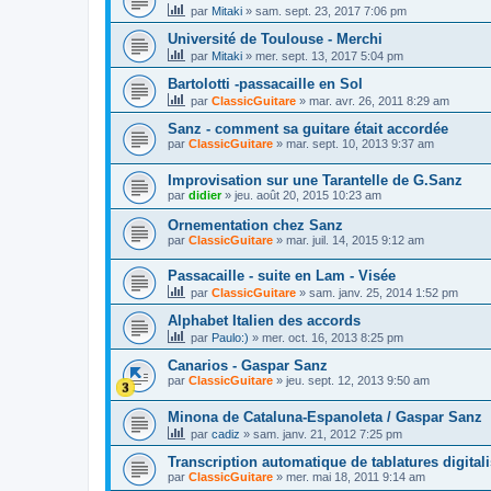
par
Mitaki
»
sam. sept. 23, 2017 7:06 pm
Université de Toulouse - Merchi
par
Mitaki
»
mer. sept. 13, 2017 5:04 pm
Bartolotti -passacaille en Sol
par
ClassicGuitare
»
mar. avr. 26, 2011 8:29 am
Sanz - comment sa guitare était accordée
par
ClassicGuitare
»
mar. sept. 10, 2013 9:37 am
Improvisation sur une Tarantelle de G.Sanz
par
didier
»
jeu. août 20, 2015 10:23 am
Ornementation chez Sanz
par
ClassicGuitare
»
mar. juil. 14, 2015 9:12 am
Passacaille - suite en Lam - Visée
par
ClassicGuitare
»
sam. janv. 25, 2014 1:52 pm
Alphabet Italien des accords
par
Paulo:)
»
mer. oct. 16, 2013 8:25 pm
Canarios - Gaspar Sanz
par
ClassicGuitare
»
jeu. sept. 12, 2013 9:50 am
Minona de Cataluna-Espanoleta / Gaspar Sanz
par
cadiz
»
sam. janv. 21, 2012 7:25 pm
Transcription automatique de tablatures digital
par
ClassicGuitare
»
mer. mai 18, 2011 9:14 am