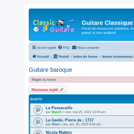
Guitare Classique
Forum de ressources (partitions, mu
gratuit, et sans publicité.
Accès rapide
FAQ
Nous contacter
Accueil
Portail
Index du forum
Autres instruments 
Guitare baroque
Règles du forum
Nouveau sujet
SUJETS
La Passacaille
par
Marieh
»
mer. mai 25, 2022 10:00 am
La Garde, Pierre de ; 1717
par
Mitaki
»
jeu. avr. 25, 2019 9:06 am
Nicola Matteis