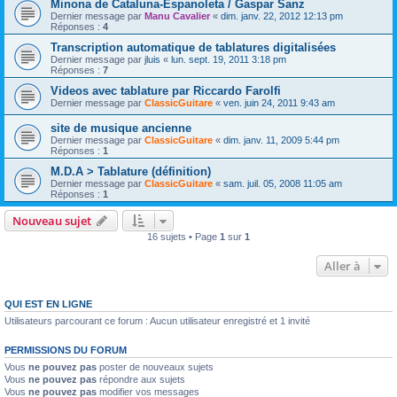
Minona de Cataluna-Espanoleta / Gaspar Sanz
Dernier message par
Manu Cavalier
«
dim. janv. 22, 2012 12:13 pm
Réponses :
4
Transcription automatique de tablatures digitalisées
Dernier message par
jluis
«
lun. sept. 19, 2011 3:18 pm
Réponses :
7
Videos avec tablature par Riccardo Farolfi
Dernier message par
ClassicGuitare
«
ven. juin 24, 2011 9:43 am
site de musique ancienne
Dernier message par
ClassicGuitare
«
dim. janv. 11, 2009 5:44 pm
Réponses :
1
M.D.A > Tablature (définition)
Dernier message par
ClassicGuitare
«
sam. juil. 05, 2008 11:05 am
Réponses :
1
Nouveau sujet
16 sujets • Page
1
sur
1
Aller à
QUI EST EN LIGNE
Utilisateurs parcourant ce forum : Aucun utilisateur enregistré et 1 invité
PERMISSIONS DU FORUM
Vous
ne pouvez pas
poster de nouveaux sujets
Vous
ne pouvez pas
répondre aux sujets
Vous
ne pouvez pas
modifier vos messages