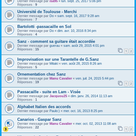
Dernier message par
isa95
«
lun. sept. 25, 2017 5:06 pm
Réponses :
9
Université de Toulouse - Merchi
Dernier message par
Do
«
sam. sept. 16, 2017 9:28 am
Réponses :
7
Bartolotti -passacaille en Sol
Dernier message par
Do
«
dim. avr. 10, 2016 8:34 pm
Réponses :
4
Sanz - comment sa guitare était accordée
Dernier message par
guerau
«
sam. août 29, 2015 4:01 pm
Réponses :
15
1
2
Improvisation sur une Tarantelle de G.Sanz
Dernier message par
Mitaki
«
ven. août 28, 2015 8:26 am
Réponses :
5
Ornementation chez Sanz
Dernier message par
Manu Cavalier
«
ven. juil. 24, 2015 5:44 pm
Réponses :
19
1
2
Passacaille - suite en Lam - Visée
Dernier message par
Jacquou25
«
dim. janv. 26, 2014 11:13 am
Réponses :
1
Alphabet Italien des accords
Dernier message par
Paulo:)
«
mer. oct. 16, 2013 8:25 pm
Canarios - Gaspar Sanz
Dernier message par
Manu Cavalier
«
mer. oct. 02, 2013 11:08 am
Réponses :
22
1
2