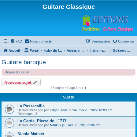
Guitare Classique
FAQ
Nous contacter
S’enregistrer
Connexion
Accueil
Portail
Index du forum
Autres instruments à cordes pincées, ou styles
Instruments anciens
Guitare baroque
Guitare baroque
Règles du forum
Nouveau sujet
16 sujets • Page
1
sur
1
Sujets
La Passacaille
Dernier message par
Edgar Blanc
«
dim. mai 29, 2022 10:09 am
Réponses :
3
La Garde, Pierre de ; 1717
Dernier message par
Mitaki
«
jeu. avr. 25, 2019 9:06 am
Nicola Matteis