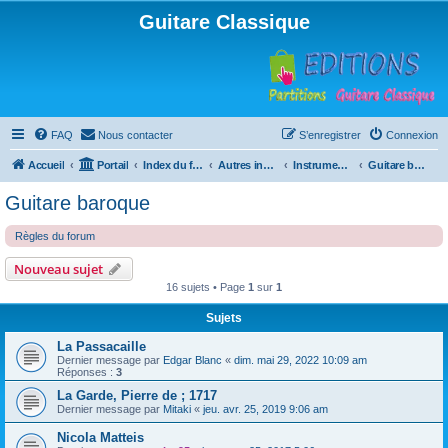
Guitare Classique
FAQ
Nous contacter
S’enregistrer
Connexion
Accueil
Portail
Index du forum
Autres instruments à cordes pincées, ou styles
Instruments anciens
Guitare baroque
Guitare baroque
Règles du forum
Nouveau sujet
16 sujets • Page
1
sur
1
Sujets
La Passacaille
Dernier message par
Edgar Blanc
«
dim. mai 29, 2022 10:09 am
Réponses :
3
La Garde, Pierre de ; 1717
Dernier message par
Mitaki
«
jeu. avr. 25, 2019 9:06 am
Nicola Matteis