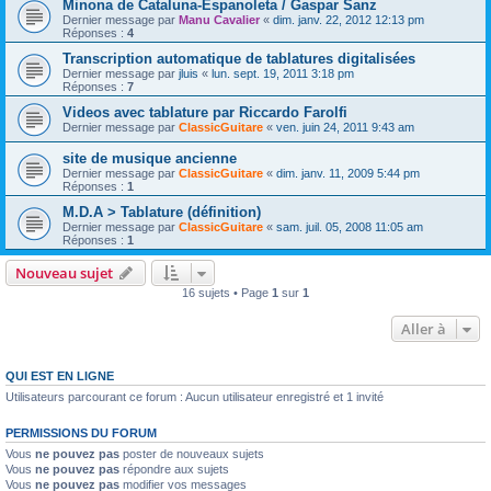
Minona de Cataluna-Espanoleta / Gaspar Sanz
Dernier message par
Manu Cavalier
«
dim. janv. 22, 2012 12:13 pm
Réponses :
4
Transcription automatique de tablatures digitalisées
Dernier message par
jluis
«
lun. sept. 19, 2011 3:18 pm
Réponses :
7
Videos avec tablature par Riccardo Farolfi
Dernier message par
ClassicGuitare
«
ven. juin 24, 2011 9:43 am
site de musique ancienne
Dernier message par
ClassicGuitare
«
dim. janv. 11, 2009 5:44 pm
Réponses :
1
M.D.A > Tablature (définition)
Dernier message par
ClassicGuitare
«
sam. juil. 05, 2008 11:05 am
Réponses :
1
Nouveau sujet
16 sujets • Page
1
sur
1
Aller à
QUI EST EN LIGNE
Utilisateurs parcourant ce forum : Aucun utilisateur enregistré et 1 invité
PERMISSIONS DU FORUM
Vous
ne pouvez pas
poster de nouveaux sujets
Vous
ne pouvez pas
répondre aux sujets
Vous
ne pouvez pas
modifier vos messages