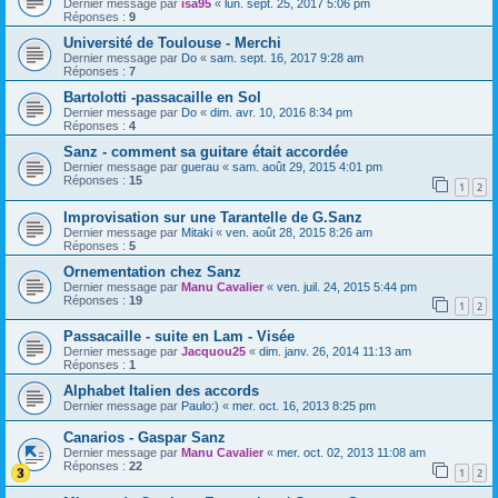
Dernier message par
isa95
«
lun. sept. 25, 2017 5:06 pm
Réponses :
9
Université de Toulouse - Merchi
Dernier message par
Do
«
sam. sept. 16, 2017 9:28 am
Réponses :
7
Bartolotti -passacaille en Sol
Dernier message par
Do
«
dim. avr. 10, 2016 8:34 pm
Réponses :
4
Sanz - comment sa guitare était accordée
Dernier message par
guerau
«
sam. août 29, 2015 4:01 pm
Réponses :
15
1
2
Improvisation sur une Tarantelle de G.Sanz
Dernier message par
Mitaki
«
ven. août 28, 2015 8:26 am
Réponses :
5
Ornementation chez Sanz
Dernier message par
Manu Cavalier
«
ven. juil. 24, 2015 5:44 pm
Réponses :
19
1
2
Passacaille - suite en Lam - Visée
Dernier message par
Jacquou25
«
dim. janv. 26, 2014 11:13 am
Réponses :
1
Alphabet Italien des accords
Dernier message par
Paulo:)
«
mer. oct. 16, 2013 8:25 pm
Canarios - Gaspar Sanz
Dernier message par
Manu Cavalier
«
mer. oct. 02, 2013 11:08 am
Réponses :
22
1
2