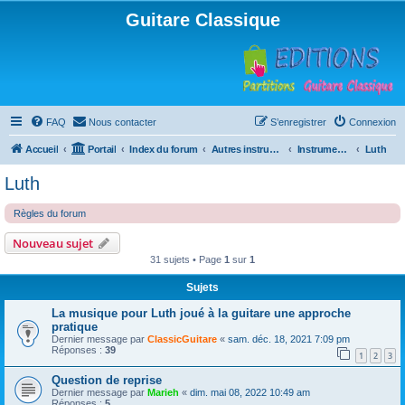
Guitare Classique
FAQ
Nous contacter
S’enregistrer
Connexion
Accueil
Portail
Index du forum
Autres instruments à cordes pincées, ou styles
Instruments anciens
Luth
Luth
Règles du forum
Nouveau sujet
31 sujets • Page
1
sur
1
Sujets
La musique pour Luth joué à la guitare une approche
pratique
Dernier message par
ClassicGuitare
«
sam. déc. 18, 2021 7:09 pm
Réponses :
39
1
2
3
Question de reprise
Dernier message par
Marieh
«
dim. mai 08, 2022 10:49 am
Réponses :
5