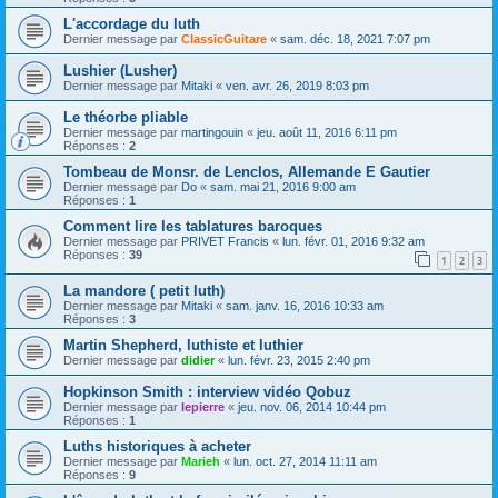
L'accordage du luth
Dernier message par
ClassicGuitare
«
sam. déc. 18, 2021 7:07 pm
Lushier (Lusher)
Dernier message par
Mitaki
«
ven. avr. 26, 2019 8:03 pm
Le théorbe pliable
Dernier message par
martingouin
«
jeu. août 11, 2016 6:11 pm
Réponses :
2
Tombeau de Monsr. de Lenclos, Allemande E Gautier
Dernier message par
Do
«
sam. mai 21, 2016 9:00 am
Réponses :
1
Comment lire les tablatures baroques
Dernier message par
PRIVET Francis
«
lun. févr. 01, 2016 9:32 am
Réponses :
39
1
2
3
La mandore ( petit luth)
Dernier message par
Mitaki
«
sam. janv. 16, 2016 10:33 am
Réponses :
3
Martin Shepherd, luthiste et luthier
Dernier message par
didier
«
lun. févr. 23, 2015 2:40 pm
Hopkinson Smith : interview vidéo Qobuz
Dernier message par
lepierre
«
jeu. nov. 06, 2014 10:44 pm
Réponses :
1
Luths historiques à acheter
Dernier message par
Marieh
«
lun. oct. 27, 2014 11:11 am
Réponses :
9