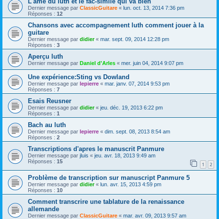
L'âme du luth et le fac-similé qui va bien
Dernier message par
ClassicGuitare
«
lun. oct. 13, 2014 7:36 pm
Réponses :
12
Chansons avec accompagnement luth comment jouer à la
guitare
Dernier message par
didier
«
mar. sept. 09, 2014 12:28 pm
Réponses :
3
Aperçu luth
Dernier message par
Daniel d'Arles
«
mer. juin 04, 2014 9:07 pm
Une expérience:Sting vs Dowland
Dernier message par
lepierre
«
mar. janv. 07, 2014 9:53 pm
Réponses :
7
Esais Reusner
Dernier message par
didier
«
jeu. déc. 19, 2013 6:22 pm
Réponses :
1
Bach au luth
Dernier message par
lepierre
«
dim. sept. 08, 2013 8:54 am
Réponses :
2
Transcriptions d'apres le manuscrit Panmure
Dernier message par
jluis
«
jeu. avr. 18, 2013 9:49 am
Réponses :
15
1
2
Problème de transcription sur manuscript Panmure 5
Dernier message par
didier
«
lun. avr. 15, 2013 4:59 pm
Réponses :
10
Comment transcrire une tablature de la renaissance
allemande
Dernier message par
ClassicGuitare
«
mar. avr. 09, 2013 9:57 am