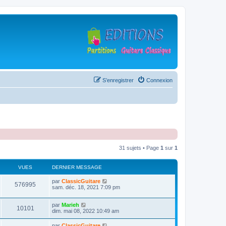
S’enregistrer
Connexion
31 sujets • Page
1
sur
1
VUES
DERNIER MESSAGE
D
par
ClassicGuitare
V
576995
e
sam. déc. 18, 2021 7:09 pm
r
u
n
D
par
Marieh
i
V
10101
e
e
dim. mai 08, 2022 10:49 am
e
r
r
u
n
s
m
D
par
ClassicGuitare