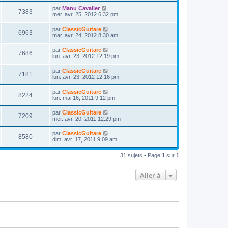
r
u
e
n
s
D
par
Manu Cavalier
s
m
V
7383
i
a
e
mer. avr. 25, 2012 6:32 pm
e
e
e
g
r
s
r
u
e
n
s
D
par
ClassicGuitare
s
m
V
6963
i
a
e
mar. avr. 24, 2012 8:30 am
e
e
e
g
r
s
r
u
e
n
s
D
par
ClassicGuitare
s
m
V
7686
i
a
e
lun. avr. 23, 2012 12:19 pm
e
e
e
g
r
s
r
u
e
n
s
D
par
ClassicGuitare
s
m
V
7181
i
a
e
lun. avr. 23, 2012 12:16 pm
e
e
e
g
r
s
r
u
e
n
s
D
par
ClassicGuitare
s
m
V
8224
i
a
e
lun. mai 16, 2011 9:12 pm
e
e
e
g
r
s
r
u
e
n
s
D
par
ClassicGuitare
s
m
V
7209
i
a
e
mer. avr. 20, 2011 12:29 pm
e
e
e
g
r
s
r
u
e
n
s
D
par
ClassicGuitare
s
m
V
8580
i
a
e
dim. avr. 17, 2011 9:09 am
e
e
e
g
r
s
r
u
e
n
s
s
m
31 sujets • Page
1
sur
1
i
a
e
e
e
g
s
r
e
s
Aller à
s
m
a
e
g
s
e
s
a
g
e