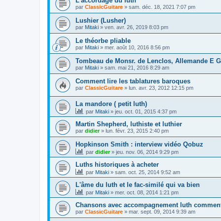
L'accordage du luth
par
ClassicGuitare
»
sam. déc. 18, 2021 7:07 pm
Lushier (Lusher)
par
Mitaki
»
ven. avr. 26, 2019 8:03 pm
Le théorbe pliable
par
Mitaki
»
mer. août 10, 2016 8:56 pm
Tombeau de Monsr. de Lenclos, Allemande E G
par
Mitaki
»
sam. mai 21, 2016 8:29 am
Comment lire les tablatures baroques
par
ClassicGuitare
»
lun. avr. 23, 2012 12:15 pm
La mandore ( petit luth)
par
Mitaki
»
jeu. oct. 01, 2015 4:37 pm
Martin Shepherd, luthiste et luthier
par
didier
»
lun. févr. 23, 2015 2:40 pm
Hopkinson Smith : interview vidéo Qobuz
par
didier
»
jeu. nov. 06, 2014 9:29 pm
Luths historiques à acheter
par
Mitaki
»
sam. oct. 25, 2014 9:52 am
L'âme du luth et le fac-similé qui va bien
par
Mitaki
»
mer. oct. 08, 2014 1:21 pm
Chansons avec accompagnement luth comment j
par
ClassicGuitare
»
mar. sept. 09, 2014 9:39 am