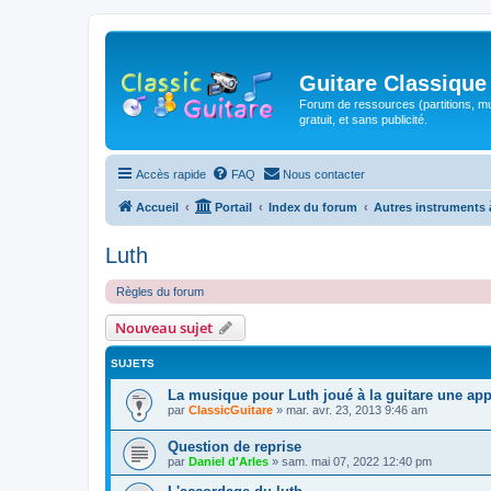
Guitare Classique
Forum de ressources (partitions, mu
gratuit, et sans publicité.
Accès rapide
FAQ
Nous contacter
Accueil
Portail
Index du forum
Autres instruments 
Luth
Règles du forum
Nouveau sujet
SUJETS
La musique pour Luth joué à la guitare une ap
par
ClassicGuitare
»
mar. avr. 23, 2013 9:46 am
Question de reprise
par
Daniel d'Arles
»
sam. mai 07, 2022 12:40 pm