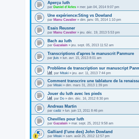
Aperçu luth
par
Daniel d'Arles
»
mer. juin 04, 2014 9:07 pm
Une expérience:Sting vs Dowland
par
Manu Cavalier
»
dim. janv. 05, 2014 1:10 pm
Esais Reusner
par
Manu Cavalier
»
jeu. déc. 19, 2013 5:53 pm
Bach au luth
par
Gazalain
»
jeu. sept. 05, 2013 11:52 am
Transcriptions d'apres le manuscrit Panmure
par
jluis
»
lun. avr. 15, 2013 8:01 am
Problème de transcription sur manuscript Pan
par
Mitaki
»
jeu. avr. 11, 2013 7:44 pm
Comment transcrire une tablature de la renais
par
Mitaki
»
dim. mars 31, 2013 1:39 pm
Jouer du luth avec les pieds
par
Do
»
dim. déc. 16, 2012 8:30 pm
Andreas Martin
par
cadiz
»
lun. juin 13, 2011 8:46 pm
Chevilles pour luth
par
Gazalain
»
mar. sept. 25, 2012 9:58 am
Galliard (l'une des) John Dowland
par
Mitaki
»
sam. août 25, 2012 12:57 pm