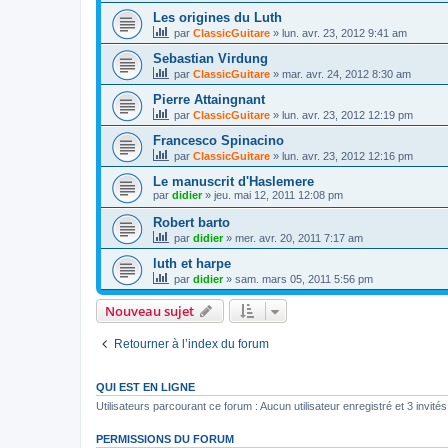
Les origines du Luth
par
ClassicGuitare
»
lun. avr. 23, 2012 9:41 am
Sebastian Virdung
par
ClassicGuitare
»
mar. avr. 24, 2012 8:30 am
Pierre Attaingnant
par
ClassicGuitare
»
lun. avr. 23, 2012 12:19 pm
Francesco Spinacino
par
ClassicGuitare
»
lun. avr. 23, 2012 12:16 pm
Le manuscrit d'Haslemere
par
didier
»
jeu. mai 12, 2011 12:08 pm
Robert barto
par
didier
»
mer. avr. 20, 2011 7:17 am
luth et harpe
par
didier
»
sam. mars 05, 2011 5:56 pm
Nouveau sujet
Retourner à l’index du forum
QUI EST EN LIGNE
Utilisateurs parcourant ce forum : Aucun utilisateur enregistré et 3 invités
PERMISSIONS DU FORUM