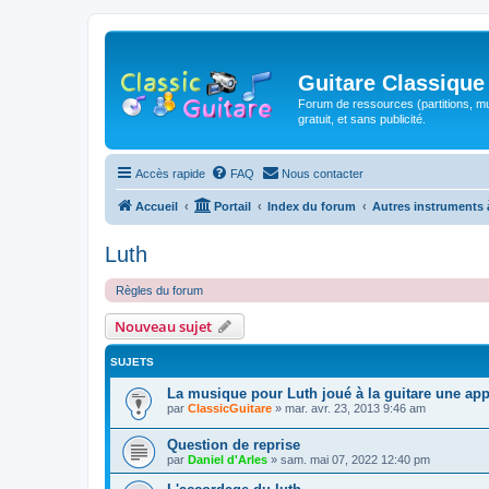
Guitare Classique
Forum de ressources (partitions, mu
gratuit, et sans publicité.
Accès rapide
FAQ
Nous contacter
Accueil
Portail
Index du forum
Autres instruments 
Luth
Règles du forum
Nouveau sujet
SUJETS
La musique pour Luth joué à la guitare une ap
par
ClassicGuitare
»
mar. avr. 23, 2013 9:46 am
Question de reprise
par
Daniel d'Arles
»
sam. mai 07, 2022 12:40 pm