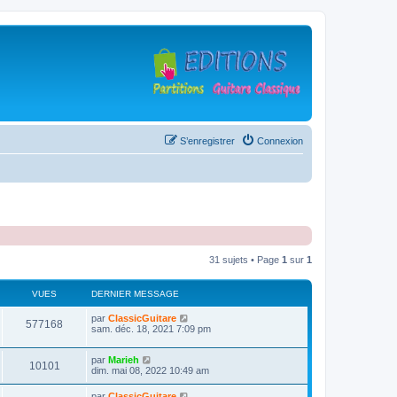
S’enregistrer
Connexion
31 sujets • Page
1
sur
1
VUES
DERNIER MESSAGE
D
par
ClassicGuitare
V
577168
e
sam. déc. 18, 2021 7:09 pm
r
u
n
D
par
Marieh
i
V
10101
e
e
dim. mai 08, 2022 10:49 am
e
r
r
u
n
s
m
D
par
ClassicGuitare