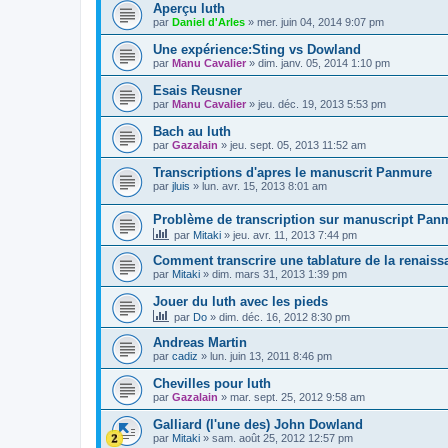
Aperçu luth
par
Daniel d'Arles
»
mer. juin 04, 2014 9:07 pm
Une expérience:Sting vs Dowland
par
Manu Cavalier
»
dim. janv. 05, 2014 1:10 pm
Esais Reusner
par
Manu Cavalier
»
jeu. déc. 19, 2013 5:53 pm
Bach au luth
par
Gazalain
»
jeu. sept. 05, 2013 11:52 am
Transcriptions d'apres le manuscrit Panmure
par
jluis
»
lun. avr. 15, 2013 8:01 am
Problème de transcription sur manuscript Pan
par
Mitaki
»
jeu. avr. 11, 2013 7:44 pm
Comment transcrire une tablature de la renais
par
Mitaki
»
dim. mars 31, 2013 1:39 pm
Jouer du luth avec les pieds
par
Do
»
dim. déc. 16, 2012 8:30 pm
Andreas Martin
par
cadiz
»
lun. juin 13, 2011 8:46 pm
Chevilles pour luth
par
Gazalain
»
mar. sept. 25, 2012 9:58 am
Galliard (l'une des) John Dowland
par
Mitaki
»
sam. août 25, 2012 12:57 pm