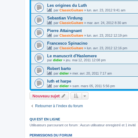
Les origines du Luth
par
ClassicGuitare
»
lun. avr. 23, 2012 9:41 am
Sebastian Virdung
par
ClassicGuitare
»
mar. avr. 24, 2012 8:30 am
Pierre Attaingnant
par
ClassicGuitare
»
lun. avr. 23, 2012 12:19 pm
Francesco Spinacino
par
ClassicGuitare
»
lun. avr. 23, 2012 12:16 pm
Le manuscrit d'Haslemere
par
didier
»
jeu. mai 12, 2011 12:08 pm
Robert barto
par
didier
»
mer. avr. 20, 2011 7:17 am
luth et harpe
par
didier
»
sam. mars 05, 2011 5:56 pm
Nouveau sujet
Retourner à l’index du forum
QUI EST EN LIGNE
Utilisateurs parcourant ce forum : Aucun utilisateur enregistré et 1 invité
PERMISSIONS DU FORUM