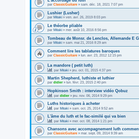
L'accordage du luth
par
ClassicGuitare
»
sam. déc. 18, 2021 7:07 pm
Lushier (Lusher)
par
Mitaki
»
ven. avr. 26, 2019 8:03 pm
Le théorbe pliable
par
Mitaki
»
mer. août 10, 2016 8:56 pm
Tombeau de Monsr. de Lenclos, Allemande E G
par
Mitaki
»
sam. mai 21, 2016 8:29 am
Comment lire les tablatures baroques
par
ClassicGuitare
»
lun. avr. 23, 2012 12:15 pm
La mandore ( petit luth)
par
Mitaki
»
jeu. oct. 01, 2015 4:37 pm
Martin Shepherd, luthiste et luthier
par
didier
»
lun. févr. 23, 2015 2:40 pm
Hopkinson Smith : interview vidéo Qobuz
par
didier
»
jeu. nov. 06, 2014 9:29 pm
Luths historiques à acheter
par
Mitaki
»
sam. oct. 25, 2014 9:52 am
L'âme du luth et le fac-similé qui va bien
par
Mitaki
»
mer. oct. 08, 2014 1:21 pm
Chansons avec accompagnement luth comment j
par
ClassicGuitare
»
mar. sept. 09, 2014 9:39 am