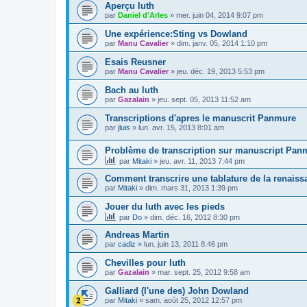
Aperçu luth
par
Daniel d'Arles
»
mer. juin 04, 2014 9:07 pm
Une expérience:Sting vs Dowland
par
Manu Cavalier
»
dim. janv. 05, 2014 1:10 pm
Esais Reusner
par
Manu Cavalier
»
jeu. déc. 19, 2013 5:53 pm
Bach au luth
par
Gazalain
»
jeu. sept. 05, 2013 11:52 am
Transcriptions d'apres le manuscrit Panmure
par
jluis
»
lun. avr. 15, 2013 8:01 am
Problème de transcription sur manuscript Pan
par
Mitaki
»
jeu. avr. 11, 2013 7:44 pm
Comment transcrire une tablature de la renais
par
Mitaki
»
dim. mars 31, 2013 1:39 pm
Jouer du luth avec les pieds
par
Do
»
dim. déc. 16, 2012 8:30 pm
Andreas Martin
par
cadiz
»
lun. juin 13, 2011 8:46 pm
Chevilles pour luth
par
Gazalain
»
mar. sept. 25, 2012 9:58 am
Galliard (l'une des) John Dowland
par
Mitaki
»
sam. août 25, 2012 12:57 pm