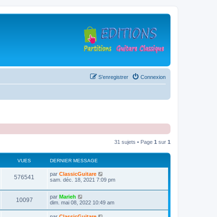
S’enregistrer
Connexion
31 sujets • Page
1
sur
1
VUES
DERNIER MESSAGE
D
par
ClassicGuitare
V
576541
e
sam. déc. 18, 2021 7:09 pm
r
u
n
D
par
Marieh
i
V
10097
e
e
dim. mai 08, 2022 10:49 am
e
r
r
u
n
s
m
D
par
ClassicGuitare