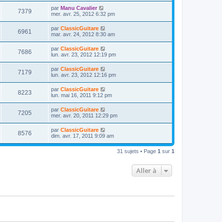
r
u
e
n
s
D
par
Manu Cavalier
s
m
V
7379
i
a
e
mer. avr. 25, 2012 6:32 pm
e
e
e
g
r
s
r
u
e
n
s
D
par
ClassicGuitare
s
m
V
6961
i
a
e
mar. avr. 24, 2012 8:30 am
e
e
e
g
r
s
r
u
e
n
s
D
par
ClassicGuitare
s
m
V
7686
i
a
e
lun. avr. 23, 2012 12:19 pm
e
e
e
g
r
s
r
u
e
n
s
D
par
ClassicGuitare
s
m
V
7179
i
a
e
lun. avr. 23, 2012 12:16 pm
e
e
e
g
r
s
r
u
e
n
s
D
par
ClassicGuitare
s
m
V
8223
i
a
e
lun. mai 16, 2011 9:12 pm
e
e
e
g
r
s
r
u
e
n
s
D
par
ClassicGuitare
s
m
V
7205
i
a
e
mer. avr. 20, 2011 12:29 pm
e
e
e
g
r
s
r
u
e
n
s
D
par
ClassicGuitare
s
m
V
8576
i
a
e
dim. avr. 17, 2011 9:09 am
e
e
e
g
r
s
r
u
e
n
s
s
m
31 sujets • Page
1
sur
1
i
a
e
e
e
g
s
r
e
s
Aller à
s
m
a
e
g
s
e
s
a
g
e