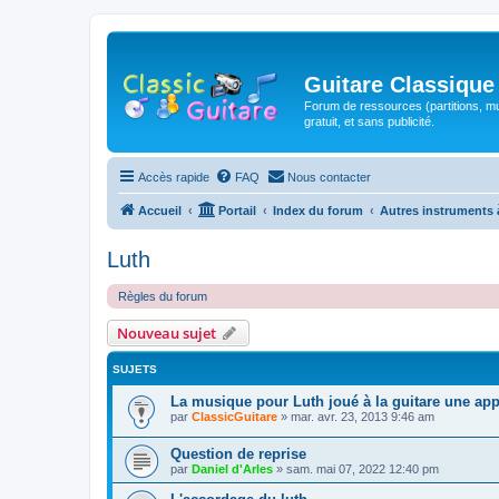
Guitare Classique
Forum de ressources (partitions, mu
gratuit, et sans publicité.
Accès rapide
FAQ
Nous contacter
Accueil
Portail
Index du forum
Autres instruments 
Luth
Règles du forum
Nouveau sujet
SUJETS
La musique pour Luth joué à la guitare une ap
par
ClassicGuitare
»
mar. avr. 23, 2013 9:46 am
Question de reprise
par
Daniel d'Arles
»
sam. mai 07, 2022 12:40 pm