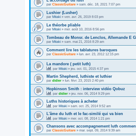
L'accordage du luth
par
ClassicGuitare
»
sam. déc. 18, 2021 7:07 pm
Lushier (Lusher)
par
Mitaki
»
ven. avr. 26, 2019 8:03 pm
Le théorbe pliable
par
Mitaki
»
mer. août 10, 2016 8:56 pm
Tombeau de Monsr. de Lenclos, Allemande E G
par
Mitaki
»
sam. mai 21, 2016 8:29 am
Comment lire les tablatures baroques
par
ClassicGuitare
»
lun. avr. 23, 2012 12:15 pm
La mandore ( petit luth)
par
Mitaki
»
jeu. oct. 01, 2015 4:37 pm
Martin Shepherd, luthiste et luthier
par
didier
»
lun. févr. 23, 2015 2:40 pm
Hopkinson Smith : interview vidéo Qobuz
par
didier
»
jeu. nov. 06, 2014 9:29 pm
Luths historiques à acheter
par
Mitaki
»
sam. oct. 25, 2014 9:52 am
L'âme du luth et le fac-similé qui va bien
par
Mitaki
»
mer. oct. 08, 2014 1:21 pm
Chansons avec accompagnement luth comment j
par
ClassicGuitare
»
mar. sept. 09, 2014 9:39 am