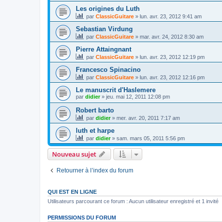
Les origines du Luth
par
ClassicGuitare
»
lun. avr. 23, 2012 9:41 am
Sebastian Virdung
par
ClassicGuitare
»
mar. avr. 24, 2012 8:30 am
Pierre Attaingnant
par
ClassicGuitare
»
lun. avr. 23, 2012 12:19 pm
Francesco Spinacino
par
ClassicGuitare
»
lun. avr. 23, 2012 12:16 pm
Le manuscrit d'Haslemere
par
didier
»
jeu. mai 12, 2011 12:08 pm
Robert barto
par
didier
»
mer. avr. 20, 2011 7:17 am
luth et harpe
par
didier
»
sam. mars 05, 2011 5:56 pm
Nouveau sujet
Retourner à l’index du forum
QUI EST EN LIGNE
Utilisateurs parcourant ce forum : Aucun utilisateur enregistré et 1 invité
PERMISSIONS DU FORUM