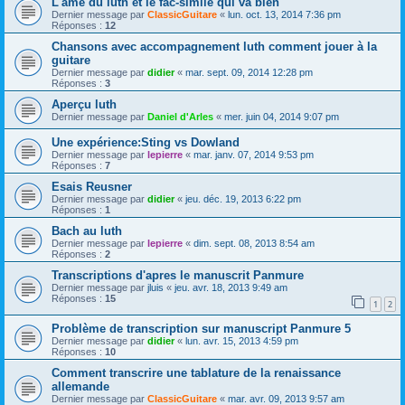
L'âme du luth et le fac-similé qui va bien
Dernier message par
ClassicGuitare
«
lun. oct. 13, 2014 7:36 pm
Réponses :
12
Chansons avec accompagnement luth comment jouer à la
guitare
Dernier message par
didier
«
mar. sept. 09, 2014 12:28 pm
Réponses :
3
Aperçu luth
Dernier message par
Daniel d'Arles
«
mer. juin 04, 2014 9:07 pm
Une expérience:Sting vs Dowland
Dernier message par
lepierre
«
mar. janv. 07, 2014 9:53 pm
Réponses :
7
Esais Reusner
Dernier message par
didier
«
jeu. déc. 19, 2013 6:22 pm
Réponses :
1
Bach au luth
Dernier message par
lepierre
«
dim. sept. 08, 2013 8:54 am
Réponses :
2
Transcriptions d'apres le manuscrit Panmure
Dernier message par
jluis
«
jeu. avr. 18, 2013 9:49 am
Réponses :
15
1
2
Problème de transcription sur manuscript Panmure 5
Dernier message par
didier
«
lun. avr. 15, 2013 4:59 pm
Réponses :
10
Comment transcrire une tablature de la renaissance
allemande
Dernier message par
ClassicGuitare
«
mar. avr. 09, 2013 9:57 am