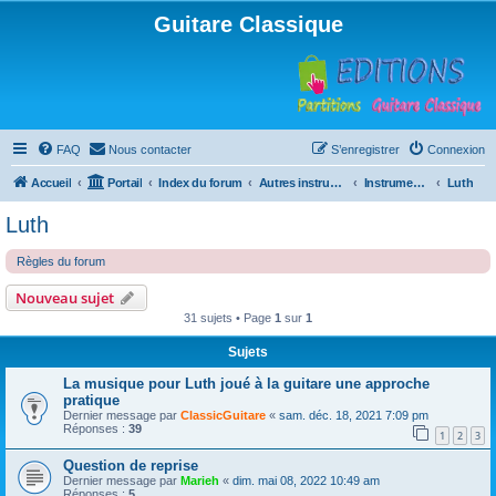
Guitare Classique
FAQ
Nous contacter
S’enregistrer
Connexion
Accueil
Portail
Index du forum
Autres instruments à cordes pincées, ou styles
Instruments anciens
Luth
Luth
Règles du forum
Nouveau sujet
31 sujets • Page
1
sur
1
Sujets
La musique pour Luth joué à la guitare une approche
pratique
Dernier message par
ClassicGuitare
«
sam. déc. 18, 2021 7:09 pm
Réponses :
39
1
2
3
Question de reprise
Dernier message par
Marieh
«
dim. mai 08, 2022 10:49 am
Réponses :
5