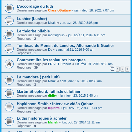
L'accordage du luth
Dernier message par
ClassicGuitare
«
sam. déc. 18, 2021 7:07 pm
Lushier (Lusher)
Dernier message par
Mitaki
«
ven. avr. 26, 2019 8:03 pm
Le théorbe pliable
Dernier message par
martingouin
«
jeu. août 11, 2016 6:11 pm
Réponses :
2
Tombeau de Monsr. de Lenclos, Allemande E Gautier
Dernier message par
Do
«
sam. mai 21, 2016 9:00 am
Réponses :
1
Comment lire les tablatures baroques
Dernier message par
PRIVET Francis
«
lun. févr. 01, 2016 9:32 am
Réponses :
39
1
2
3
La mandore ( petit luth)
Dernier message par
Mitaki
«
sam. janv. 16, 2016 10:33 am
Réponses :
3
Martin Shepherd, luthiste et luthier
Dernier message par
didier
«
lun. févr. 23, 2015 2:40 pm
Hopkinson Smith : interview vidéo Qobuz
Dernier message par
lepierre
«
jeu. nov. 06, 2014 10:44 pm
Réponses :
1
Luths historiques à acheter
Dernier message par
Marieh
«
lun. oct. 27, 2014 11:11 am
Réponses :
9