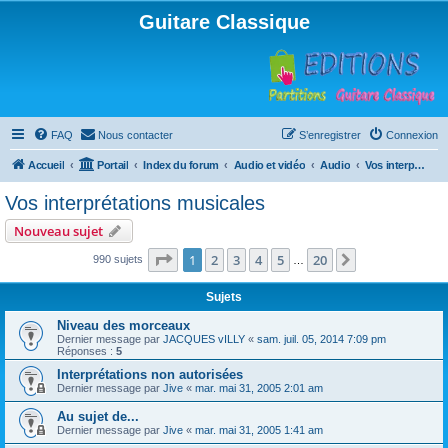
Guitare Classique
FAQ
Nous contacter
S’enregistrer
Connexion
Accueil
Portail
Index du forum
Audio et vidéo
Audio
Vos interprétations musicales
Vos interprétations musicales
Nouveau sujet
Page
1
sur
20
1
2
3
4
5
20
Suivante
990 sujets
…
Sujets
Niveau des morceaux
Dernier message par
JACQUES vILLY
«
sam. juil. 05, 2014 7:09 pm
Réponses :
5
Interprétations non autorisées
Dernier message par
Jive
«
mar. mai 31, 2005 2:01 am
Au sujet de...
Dernier message par
Jive
«
mar. mai 31, 2005 1:41 am