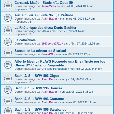
Carcassi, Matéo - Etude n°1, Opus 59
Dernier message par
Jean-Michel
«
mer. juil. 03, 2024 10:17 am
Réponses :
2
Auclair, Suzie - Suite No 1, I. Prélude
Dernier message par
Alain Bauer
«
mar. mars 05, 2024 8:27 am
Réponses :
8
La Rhétorique des dieux Denis Gaultier
Dernier message par
Mitaki
«
mer. févr. 21, 2024 9:14 am
Réponses :
3
La cathédrale
Dernier message par
1963serge2711
«
sam. févr. 17, 2024 11:26 am
Sonate en La mineur de Scarlatti
Dernier message par
Ernest'O
«
ven. févr. 09, 2024 12:42 pm
Alberto Mesirca PLAYS Recuerdo una Brisa Triste por los
Olivos BY Cristiano Porqueddu
Dernier message par
Cristiano Porqueddu
«
mer. juin 22, 2022 9:44 pm
Bach, J. S. - BWV 996 Gigue
Dernier message par
Alain Bauer
«
mar. juin 14, 2022 8:29 pm
Réponses :
6
Bach, J. S. - BWV 996 Bourrée
Dernier message par
Alain Bauer
«
ven. avr. 08, 2022 8:38 am
Bach, J. S. - BWV 996 Courante
Dernier message par
Alain Bauer
«
mar. mars 08, 2022 11:11 pm
Bach, J. S. - BWV 996 Sarabande
Dernier message par
Alain Bauer
«
dim. févr. 06, 2022 7:17 am