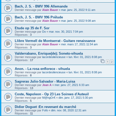
Bach, J. S. - BWV 996 Allemande
Dernier message par
Alain Bauer
«
mar. janv. 25, 2022 9:11 am
Bach, J. S. - BWV 996 Prélude
Dernier message par
Alain Bauer
«
mar. janv. 25, 2022 9:08 am
Etude op 35 de F. Sor
Dernier message par
Do
«
mar. nov. 30, 2021 7:04 pm
Réponses :
3
Llibre Vermell de Montserrat - Guitare renaissance
Dernier message par
Alain Bauer
«
mer. mars 17, 2021 11:54 am
Réponses :
3
Valderrabano, Enrique(de); Soneto-vihuela
Dernier message par
lacordesilencieuse
«
lun. févr. 01, 2021 8:08 pm
Réponses :
17
1
2
Anon. - La rosa enflorece - vihuela
Dernier message par
lacordesilencieuse
«
lun. févr. 01, 2021 8:08 pm
Réponses :
8
Sagreras Julio-Salvador - Maria-Luisa
Dernier message par
Jean A
«
mer. janv. 27, 2021 6:33 am
Réponses :
13
Coste, Napoleon - Op 23 Les Soirees d'Auteuil
Dernier message par
M@ngOr€
«
dim. janv. 17, 2021 5:30 pm
Réponses :
5
Didier Doguet :En revenant du marché
Dernier message par
Fofo
«
dim. nov. 08, 2020 12:31 am
Réponses :
11