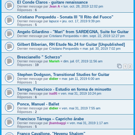
El Conde Claros - guitare renaissance
Dernier message par
Jean A
«
lun. oct. 28, 2019 12:02 pm
Réponses :
6
Cristiano Porqueddu - Sonata III "Il Rito del Fuoco"
Dernier message par
lapuce
«
jeu. oct. 17, 2019 9:39 pm
Réponses :
5
Angelo Gilardino - "Mari" from SARDEGNA, Suite for Guitar
Dernier message par
Cristiano Porqueddu
«
dim. sept. 22, 2019 12:27 pm
Gilbert Biberian, RH Etude No.24 for Guitar [Unpublished]
Dernier message par
Cristiano Porqueddu
«
mar. juil. 30, 2019 7:02 pm
Brescianello " Scherzo"
Dernier message par
Marieh
«
dim. juil. 07, 2019 11:56 am
Réponses :
19
1
2
Stephen Dodgson, Transitional Studies for Guitar
Dernier message par
didier
«
mar. juin 11, 2019 6:00 am
Réponses :
1
Tarrega, Francisco - Estudio en forma de minuetto
Dernier message par
isa95
«
ven. mai 31, 2019 10:24 pm
Réponses :
6
Ponce, Manuel - Ballet
Dernier message par
didier
«
ven. mai 31, 2019 7:55 am
Réponses :
2
Francisco Tárrega – Capricho árabe
Dernier message par
jbambaggi
«
ven. mai 31, 2019 1:17 am
Réponses :
5
Franco Cavallone, "Hevenu Shalom"