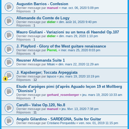
Augustin Barrios - Confesion
Dernier message par
manuel
«
mar. oct. 06, 2020 5:09 pm
Réponses :
3
Allemande du Comte de Logy
Dernier message par
didier
«
dim. août 16, 2020 9:40 pm
Réponses :
1
Mauro Giuliani - Variazioni su un tema di Haendel Op.107
Dernier message par
didier
«
dim. mars 29, 2020 1:10 pm
Réponses :
1
J. Playford - Glory of the West guitare renaissance
Dernier message par
PierreL
«
mer. mars 25, 2020 8:03 pm
Réponses :
6
Reusner Allemanda Suite 1
Dernier message par
Mitaki
«
dim. mars 22, 2020 11:29 am
J. Kapsberger; Toccata Arpeggiata
Dernier message par
lapuce
«
jeu. mars 19, 2020 10:19 pm
Réponses :
12
Etude d'arpèges pimi (d'après Aguado leçon 19 et Mollberg
"Dionisio")
Dernier message par
gerhard_rosenberger
«
jeu. mars 19, 2020 10:33 am
Réponses :
7
Carulli-- Valse Op.120, No.8
Dernier message par
manuel
«
jeu. févr. 13, 2020 7:38 pm
Réponses :
11
Angelo Gilardino - SARDEGNA, Suite for Guitar
Dernier message par
Cristiano Porqueddu
«
ven. nov. 01, 2019 11:15 pm