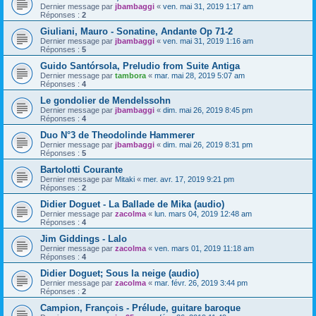
Dernier message par
jbambaggi
«
ven. mai 31, 2019 1:17 am
Réponses :
2
Giuliani, Mauro - Sonatine, Andante Op 71-2
Dernier message par
jbambaggi
«
ven. mai 31, 2019 1:16 am
Réponses :
5
Guido Santórsola, Preludio from Suite Antiga
Dernier message par
tambora
«
mar. mai 28, 2019 5:07 am
Réponses :
4
Le gondolier de Mendelssohn
Dernier message par
jbambaggi
«
dim. mai 26, 2019 8:45 pm
Réponses :
4
Duo N°3 de Theodolinde Hammerer
Dernier message par
jbambaggi
«
dim. mai 26, 2019 8:31 pm
Réponses :
5
Bartolotti Courante
Dernier message par
Mitaki
«
mer. avr. 17, 2019 9:21 pm
Réponses :
2
Didier Doguet - La Ballade de Mika (audio)
Dernier message par
zacolma
«
lun. mars 04, 2019 12:48 am
Réponses :
4
Jim Giddings - Lalo
Dernier message par
zacolma
«
ven. mars 01, 2019 11:18 am
Réponses :
4
Didier Doguet; Sous la neige (audio)
Dernier message par
zacolma
«
mar. févr. 26, 2019 3:44 pm
Réponses :
2
Campion, François - Prélude, guitare baroque