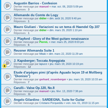
Augustin Barrios - Confesion
Dernier message par
manuel
«
mar. oct. 06, 2020 5:09 pm
Réponses :
3
Allemande du Comte de Logy
Dernier message par
didier
«
dim. août 16, 2020 9:40 pm
Réponses :
1
Mauro Giuliani - Variazioni su un tema di Haendel Op.107
Dernier message par
didier
«
dim. mars 29, 2020 1:10 pm
Réponses :
1
J. Playford - Glory of the West guitare renaissance
Dernier message par
PierreL
«
mer. mars 25, 2020 8:03 pm
Réponses :
6
Reusner Allemanda Suite 1
Dernier message par
Mitaki
«
dim. mars 22, 2020 11:29 am
J. Kapsberger; Toccata Arpeggiata
Dernier message par
lapuce
«
jeu. mars 19, 2020 10:19 pm
Réponses :
12
Etude d'arpèges pimi (d'après Aguado leçon 19 et Mollberg
"Dionisio")
Dernier message par
gerhard_rosenberger
«
jeu. mars 19, 2020 10:33 am
Réponses :
7
Carulli-- Valse Op.120, No.8
Dernier message par
manuel
«
jeu. févr. 13, 2020 7:38 pm
Réponses :
11
Angelo Gilardino - SARDEGNA, Suite for Guitar
Dernier message par
Cristiano Porqueddu
«
ven. nov. 01, 2019 11:15 pm