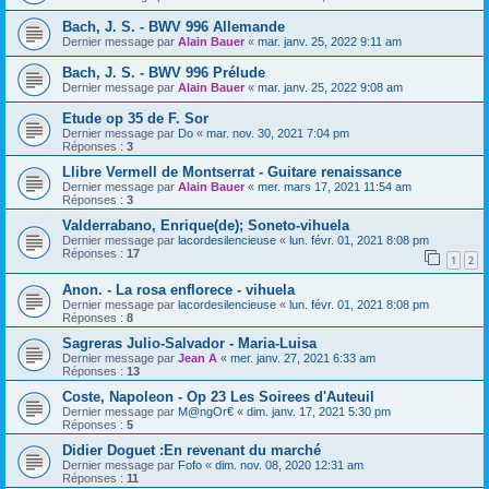
Bach, J. S. - BWV 996 Allemande
Dernier message par
Alain Bauer
«
mar. janv. 25, 2022 9:11 am
Bach, J. S. - BWV 996 Prélude
Dernier message par
Alain Bauer
«
mar. janv. 25, 2022 9:08 am
Etude op 35 de F. Sor
Dernier message par
Do
«
mar. nov. 30, 2021 7:04 pm
Réponses :
3
Llibre Vermell de Montserrat - Guitare renaissance
Dernier message par
Alain Bauer
«
mer. mars 17, 2021 11:54 am
Réponses :
3
Valderrabano, Enrique(de); Soneto-vihuela
Dernier message par
lacordesilencieuse
«
lun. févr. 01, 2021 8:08 pm
Réponses :
17
1
2
Anon. - La rosa enflorece - vihuela
Dernier message par
lacordesilencieuse
«
lun. févr. 01, 2021 8:08 pm
Réponses :
8
Sagreras Julio-Salvador - Maria-Luisa
Dernier message par
Jean A
«
mer. janv. 27, 2021 6:33 am
Réponses :
13
Coste, Napoleon - Op 23 Les Soirees d'Auteuil
Dernier message par
M@ngOr€
«
dim. janv. 17, 2021 5:30 pm
Réponses :
5
Didier Doguet :En revenant du marché
Dernier message par
Fofo
«
dim. nov. 08, 2020 12:31 am
Réponses :
11