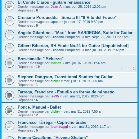
El Conde Claros - guitare renaissance
Dernier message par
Jean A
«
lun. oct. 28, 2019 12:02 pm
Réponses :
6
Cristiano Porqueddu - Sonata III "Il Rito del Fuoco"
Dernier message par
lapuce
«
jeu. oct. 17, 2019 9:39 pm
Réponses :
5
Angelo Gilardino - "Mari" from SARDEGNA, Suite for Guitar
Dernier message par
Cristiano Porqueddu
«
dim. sept. 22, 2019 12:27 pm
Gilbert Biberian, RH Etude No.24 for Guitar [Unpublished]
Dernier message par
Cristiano Porqueddu
«
mar. juil. 30, 2019 7:02 pm
Brescianello " Scherzo"
Dernier message par
Marieh
«
dim. juil. 07, 2019 11:56 am
Réponses :
19
1
2
Stephen Dodgson, Transitional Studies for Guitar
Dernier message par
didier
«
mar. juin 11, 2019 6:00 am
Réponses :
1
Tarrega, Francisco - Estudio en forma de minuetto
Dernier message par
isa95
«
ven. mai 31, 2019 10:24 pm
Réponses :
6
Ponce, Manuel - Ballet
Dernier message par
didier
«
ven. mai 31, 2019 7:55 am
Réponses :
2
Francisco Tárrega – Capricho árabe
Dernier message par
jbambaggi
«
ven. mai 31, 2019 1:17 am
Réponses :
5
Franco Cavallone, "Hevenu Shalom"