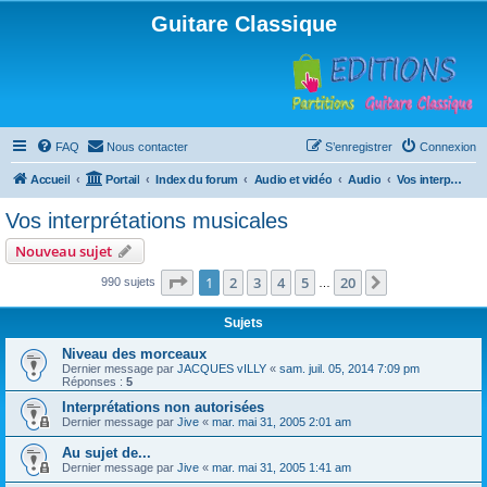
Guitare Classique
FAQ
Nous contacter
S’enregistrer
Connexion
Accueil
Portail
Index du forum
Audio et vidéo
Audio
Vos interprétations musicales
Vos interprétations musicales
Nouveau sujet
Page
1
sur
20
1
2
3
4
5
20
Suivante
990 sujets
…
Sujets
Niveau des morceaux
Dernier message par
JACQUES vILLY
«
sam. juil. 05, 2014 7:09 pm
Réponses :
5
Interprétations non autorisées
Dernier message par
Jive
«
mar. mai 31, 2005 2:01 am
Au sujet de...
Dernier message par
Jive
«
mar. mai 31, 2005 1:41 am