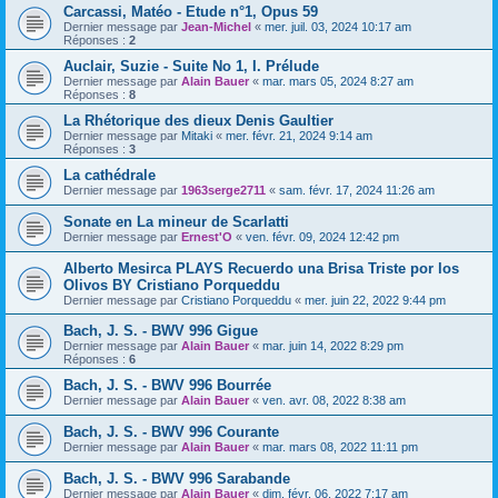
Carcassi, Matéo - Etude n°1, Opus 59
Dernier message par
Jean-Michel
«
mer. juil. 03, 2024 10:17 am
Réponses :
2
Auclair, Suzie - Suite No 1, I. Prélude
Dernier message par
Alain Bauer
«
mar. mars 05, 2024 8:27 am
Réponses :
8
La Rhétorique des dieux Denis Gaultier
Dernier message par
Mitaki
«
mer. févr. 21, 2024 9:14 am
Réponses :
3
La cathédrale
Dernier message par
1963serge2711
«
sam. févr. 17, 2024 11:26 am
Sonate en La mineur de Scarlatti
Dernier message par
Ernest'O
«
ven. févr. 09, 2024 12:42 pm
Alberto Mesirca PLAYS Recuerdo una Brisa Triste por los
Olivos BY Cristiano Porqueddu
Dernier message par
Cristiano Porqueddu
«
mer. juin 22, 2022 9:44 pm
Bach, J. S. - BWV 996 Gigue
Dernier message par
Alain Bauer
«
mar. juin 14, 2022 8:29 pm
Réponses :
6
Bach, J. S. - BWV 996 Bourrée
Dernier message par
Alain Bauer
«
ven. avr. 08, 2022 8:38 am
Bach, J. S. - BWV 996 Courante
Dernier message par
Alain Bauer
«
mar. mars 08, 2022 11:11 pm
Bach, J. S. - BWV 996 Sarabande
Dernier message par
Alain Bauer
«
dim. févr. 06, 2022 7:17 am