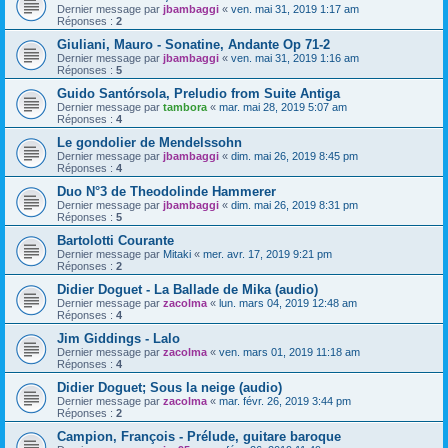
Dernier message par
jbambaggi
«
ven. mai 31, 2019 1:17 am
Réponses :
2
Giuliani, Mauro - Sonatine, Andante Op 71-2
Dernier message par
jbambaggi
«
ven. mai 31, 2019 1:16 am
Réponses :
5
Guido Santórsola, Preludio from Suite Antiga
Dernier message par
tambora
«
mar. mai 28, 2019 5:07 am
Réponses :
4
Le gondolier de Mendelssohn
Dernier message par
jbambaggi
«
dim. mai 26, 2019 8:45 pm
Réponses :
4
Duo N°3 de Theodolinde Hammerer
Dernier message par
jbambaggi
«
dim. mai 26, 2019 8:31 pm
Réponses :
5
Bartolotti Courante
Dernier message par
Mitaki
«
mer. avr. 17, 2019 9:21 pm
Réponses :
2
Didier Doguet - La Ballade de Mika (audio)
Dernier message par
zacolma
«
lun. mars 04, 2019 12:48 am
Réponses :
4
Jim Giddings - Lalo
Dernier message par
zacolma
«
ven. mars 01, 2019 11:18 am
Réponses :
4
Didier Doguet; Sous la neige (audio)
Dernier message par
zacolma
«
mar. févr. 26, 2019 3:44 pm
Réponses :
2
Campion, François - Prélude, guitare baroque