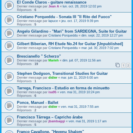
El Conde Claros - guitare renaissance
Dernier message par
Jean A
«
lun. oct. 28, 2019 12:02 pm
Réponses :
6
Cristiano Porqueddu - Sonata III "Il Rito del Fuoco"
Dernier message par
lapuce
«
jeu. oct. 17, 2019 9:39 pm
Réponses :
5
Angelo Gilardino - "Mari" from SARDEGNA, Suite for Guitar
Dernier message par
Cristiano Porqueddu
«
dim. sept. 22, 2019 12:27 pm
Gilbert Biberian, RH Etude No.24 for Guitar [Unpublished]
Dernier message par
Cristiano Porqueddu
«
mar. juil. 30, 2019 7:02 pm
Brescianello " Scherzo"
Dernier message par
Marieh
«
dim. juil. 07, 2019 11:56 am
Réponses :
19
1
2
Stephen Dodgson, Transitional Studies for Guitar
Dernier message par
didier
«
mar. juin 11, 2019 6:00 am
Réponses :
1
Tarrega, Francisco - Estudio en forma de minuetto
Dernier message par
isa95
«
ven. mai 31, 2019 10:24 pm
Réponses :
6
Ponce, Manuel - Ballet
Dernier message par
didier
«
ven. mai 31, 2019 7:55 am
Réponses :
2
Francisco Tárrega – Capricho árabe
Dernier message par
jbambaggi
«
ven. mai 31, 2019 1:17 am
Réponses :
5
Franco Cavallone, "Hevenu Shalom"