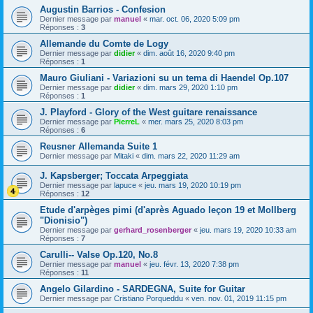
Augustin Barrios - Confesion
Dernier message par
manuel
«
mar. oct. 06, 2020 5:09 pm
Réponses :
3
Allemande du Comte de Logy
Dernier message par
didier
«
dim. août 16, 2020 9:40 pm
Réponses :
1
Mauro Giuliani - Variazioni su un tema di Haendel Op.107
Dernier message par
didier
«
dim. mars 29, 2020 1:10 pm
Réponses :
1
J. Playford - Glory of the West guitare renaissance
Dernier message par
PierreL
«
mer. mars 25, 2020 8:03 pm
Réponses :
6
Reusner Allemanda Suite 1
Dernier message par
Mitaki
«
dim. mars 22, 2020 11:29 am
J. Kapsberger; Toccata Arpeggiata
Dernier message par
lapuce
«
jeu. mars 19, 2020 10:19 pm
Réponses :
12
Etude d'arpèges pimi (d'après Aguado leçon 19 et Mollberg
"Dionisio")
Dernier message par
gerhard_rosenberger
«
jeu. mars 19, 2020 10:33 am
Réponses :
7
Carulli-- Valse Op.120, No.8
Dernier message par
manuel
«
jeu. févr. 13, 2020 7:38 pm
Réponses :
11
Angelo Gilardino - SARDEGNA, Suite for Guitar
Dernier message par
Cristiano Porqueddu
«
ven. nov. 01, 2019 11:15 pm