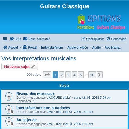
Guitare Classique
FAQ
Nous contacter
S’enregistrer
Connexion
Accueil
Portail
Index du forum
Audio et vidéo
Audio
Vos interprétations musicales
Vos interprétations musicales
Nouveau sujet
Page
1
sur
20
1
2
3
4
5
20
Suivante
990 sujets
…
Sujets
Niveau des morceaux
Dernier message par
JACQUES vILLY
«
sam. juil. 05, 2014 7:09 pm
Réponses :
5
Interprétations non autorisées
Dernier message par
Jive
«
mar. mai 31, 2005 2:01 am
Au sujet de...
Dernier message par
Jive
«
mar. mai 31, 2005 1:41 am