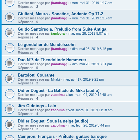
Dernier message par
jbambaggi
«
ven. mai 31, 2019 1:17 am
Réponses :
2
Giuliani, Mauro - Sonatine, Andante Op 71-2
Dernier message par
jbambaggi
«
ven. mai 31, 2019 1:16 am
Réponses :
5
Guido Santórsola, Preludio from Suite Antiga
Dernier message par
tambora
«
mar. mai 28, 2019 5:07 am
Réponses :
4
Le gondolier de Mendelssohn
Dernier message par
jbambaggi
«
dim. mai 26, 2019 8:45 pm
Réponses :
4
Duo N°3 de Theodolinde Hammerer
Dernier message par
jbambaggi
«
dim. mai 26, 2019 8:31 pm
Réponses :
5
Bartolotti Courante
Dernier message par
Mitaki
«
mer. avr. 17, 2019 9:21 pm
Réponses :
2
Didier Doguet - La Ballade de Mika (audio)
Dernier message par
zacolma
«
lun. mars 04, 2019 12:48 am
Réponses :
4
Jim Giddings - Lalo
Dernier message par
zacolma
«
ven. mars 01, 2019 11:18 am
Réponses :
4
Didier Doguet; Sous la neige (audio)
Dernier message par
zacolma
«
mar. févr. 26, 2019 3:44 pm
Réponses :
2
Campion, François - Prélude, guitare baroque