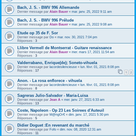
Bach, J. S. - BWV 996 Allemande
Dernier message par
Alain Bauer
«
mar. janv. 25, 2022 9:11 am
Bach, J. S. - BWV 996 Prélude
Dernier message par
Alain Bauer
«
mar. janv. 25, 2022 9:08 am
Etude op 35 de F. Sor
Dernier message par
Do
«
mar. nov. 30, 2021 7:04 pm
Réponses :
3
Llibre Vermell de Montserrat - Guitare renaissance
Dernier message par
Alain Bauer
«
mer. mars 17, 2021 11:54 am
Réponses :
3
Valderrabano, Enrique(de); Soneto-vihuela
Dernier message par
lacordesilencieuse
«
lun. févr. 01, 2021 8:08 pm
Réponses :
17
1
2
Anon. - La rosa enflorece - vihuela
Dernier message par
lacordesilencieuse
«
lun. févr. 01, 2021 8:08 pm
Réponses :
8
Sagreras Julio-Salvador - Maria-Luisa
Dernier message par
Jean A
«
mer. janv. 27, 2021 6:33 am
Réponses :
13
Coste, Napoleon - Op 23 Les Soirees d'Auteuil
Dernier message par
M@ngOr€
«
dim. janv. 17, 2021 5:30 pm
Réponses :
5
Didier Doguet :En revenant du marché
Dernier message par
Fofo
«
dim. nov. 08, 2020 12:31 am
Réponses :
11