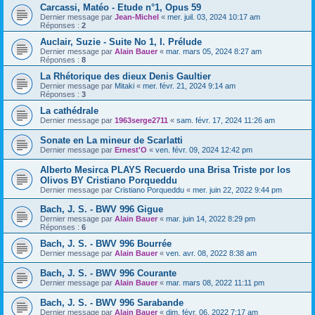
Carcassi, Matéo - Etude n°1, Opus 59
Dernier message par
Jean-Michel
«
mer. juil. 03, 2024 10:17 am
Réponses :
2
Auclair, Suzie - Suite No 1, I. Prélude
Dernier message par
Alain Bauer
«
mar. mars 05, 2024 8:27 am
Réponses :
8
La Rhétorique des dieux Denis Gaultier
Dernier message par
Mitaki
«
mer. févr. 21, 2024 9:14 am
Réponses :
3
La cathédrale
Dernier message par
1963serge2711
«
sam. févr. 17, 2024 11:26 am
Sonate en La mineur de Scarlatti
Dernier message par
Ernest'O
«
ven. févr. 09, 2024 12:42 pm
Alberto Mesirca PLAYS Recuerdo una Brisa Triste por los
Olivos BY Cristiano Porqueddu
Dernier message par
Cristiano Porqueddu
«
mer. juin 22, 2022 9:44 pm
Bach, J. S. - BWV 996 Gigue
Dernier message par
Alain Bauer
«
mar. juin 14, 2022 8:29 pm
Réponses :
6
Bach, J. S. - BWV 996 Bourrée
Dernier message par
Alain Bauer
«
ven. avr. 08, 2022 8:38 am
Bach, J. S. - BWV 996 Courante
Dernier message par
Alain Bauer
«
mar. mars 08, 2022 11:11 pm
Bach, J. S. - BWV 996 Sarabande
Dernier message par
Alain Bauer
«
dim. févr. 06, 2022 7:17 am