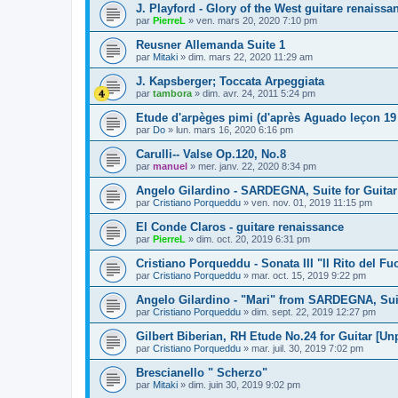
J. Playford - Glory of the West guitare renaissa
par
PierreL
»
ven. mars 20, 2020 7:10 pm
Reusner Allemanda Suite 1
par
Mitaki
»
dim. mars 22, 2020 11:29 am
J. Kapsberger; Toccata Arpeggiata
par
tambora
»
dim. avr. 24, 2011 5:24 pm
Etude d'arpèges pimi (d'après Aguado leçon 19 
par
Do
»
lun. mars 16, 2020 6:16 pm
Carulli-- Valse Op.120, No.8
par
manuel
»
mer. janv. 22, 2020 8:34 pm
Angelo Gilardino - SARDEGNA, Suite for Guitar
par
Cristiano Porqueddu
»
ven. nov. 01, 2019 11:15 pm
El Conde Claros - guitare renaissance
par
PierreL
»
dim. oct. 20, 2019 6:31 pm
Cristiano Porqueddu - Sonata III "Il Rito del Fu
par
Cristiano Porqueddu
»
mar. oct. 15, 2019 9:22 pm
Angelo Gilardino - "Mari" from SARDEGNA, Suit
par
Cristiano Porqueddu
»
dim. sept. 22, 2019 12:27 pm
Gilbert Biberian, RH Etude No.24 for Guitar [Un
par
Cristiano Porqueddu
»
mar. juil. 30, 2019 7:02 pm
Brescianello " Scherzo"
par
Mitaki
»
dim. juin 30, 2019 9:02 pm