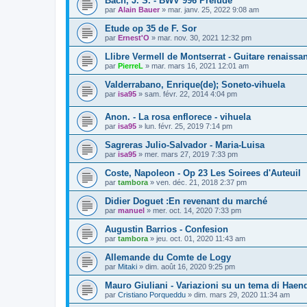
Bach, J. S. - BWV 996 Prélude
par
Alain Bauer
»
mar. janv. 25, 2022 9:08 am
Etude op 35 de F. Sor
par
Ernest'O
»
mar. nov. 30, 2021 12:32 pm
Llibre Vermell de Montserrat - Guitare renaissa
par
PierreL
»
mar. mars 16, 2021 12:01 am
Valderrabano, Enrique(de); Soneto-vihuela
par
isa95
»
sam. févr. 22, 2014 4:04 pm
Anon. - La rosa enflorece - vihuela
par
isa95
»
lun. févr. 25, 2019 7:14 pm
Sagreras Julio-Salvador - Maria-Luisa
par
isa95
»
mer. mars 27, 2019 7:33 pm
Coste, Napoleon - Op 23 Les Soirees d'Auteuil
par
tambora
»
ven. déc. 21, 2018 2:37 pm
Didier Doguet :En revenant du marché
par
manuel
»
mer. oct. 14, 2020 7:33 pm
Augustin Barrios - Confesion
par
tambora
»
jeu. oct. 01, 2020 11:43 am
Allemande du Comte de Logy
par
Mitaki
»
dim. août 16, 2020 9:25 pm
Mauro Giuliani - Variazioni su un tema di Haen
par
Cristiano Porqueddu
»
dim. mars 29, 2020 11:34 am