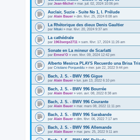
par
Jean-Michel
»
mar. juil. 02, 2024 10:06 pm
Auclair, Suzie - Suite No 1, I. Prélude
par
Alain Bauer
»
dim. févr. 25, 2024 8:08 am
La Rhétorique des dieux Denis Gaultier
par
Mitaki
»
mar. févr. 20, 2024 9:37 am
La cathédrale
par
1963serge2711
»
sam. févr. 17, 2024 11:26 am
Sonate en La mineur de Scarlatti
par
Ernest'O
»
ven. févr. 09, 2024 12:42 pm
Alberto Mesirca PLAYS Recuerdo una Brisa Tris
par
Cristiano Porqueddu
»
mer. juin 22, 2022 9:44 pm
Bach, J. S. - BWV 996 Gigue
par
Alain Bauer
»
lun. juin 13, 2022 6:10 pm
Bach, J. S. - BWV 996 Bourrée
par
Alain Bauer
»
ven. avr. 08, 2022 8:38 am
Bach, J. S. - BWV 996 Courante
par
Alain Bauer
»
mar. mars 08, 2022 11:11 pm
Bach, J. S. - BWV 996 Sarabande
par
Alain Bauer
»
dim. févr. 06, 2022 7:17 am
Bach, J. S. - BWV 996 Allemande
par
Alain Bauer
»
mar. janv. 25, 2022 9:11 am