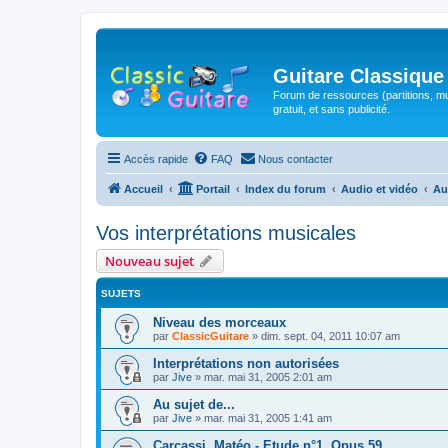
Guitare Classique
Forum de ressources (partitions, mu
gratuit, et sans publicité.
Accès rapide
FAQ
Nous contacter
Accueil
Portail
Index du forum
Audio et vidéo
Au
Vos interprétations musicales
Nouveau sujet
SUJETS
Niveau des morceaux
par
ClassicGuitare
»
dim. sept. 04, 2011 10:07 am
Interprétations non autorisées
par
Jive
»
mar. mai 31, 2005 2:01 am
Au sujet de...
par
Jive
»
mar. mai 31, 2005 1:41 am
Carcassi, Matéo - Etude n°1, Opus 59