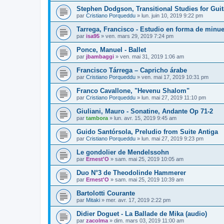
Stephen Dodgson, Transitional Studies for Guit
par
Cristiano Porqueddu
»
lun. juin 10, 2019 9:22 pm
Tarrega, Francisco - Estudio en forma de minue
par
isa95
»
ven. mars 29, 2019 7:24 pm
Ponce, Manuel - Ballet
par
jbambaggi
»
ven. mai 31, 2019 1:06 am
Francisco Tárrega – Capricho árabe
par
Cristiano Porqueddu
»
ven. mai 17, 2019 10:31 pm
Franco Cavallone, "Hevenu Shalom"
par
Cristiano Porqueddu
»
lun. mai 27, 2019 11:10 pm
Giuliani, Mauro - Sonatine, Andante Op 71-2
par
tambora
»
lun. avr. 15, 2019 9:45 am
Guido Santórsola, Preludio from Suite Antiga
par
Cristiano Porqueddu
»
lun. mai 27, 2019 9:23 pm
Le gondolier de Mendelssohn
par
Ernest'O
»
sam. mai 25, 2019 10:05 am
Duo N°3 de Theodolinde Hammerer
par
Ernest'O
»
sam. mai 25, 2019 10:39 am
Bartolotti Courante
par
Mitaki
»
mer. avr. 17, 2019 2:22 pm
Didier Doguet - La Ballade de Mika (audio)
par
zacolma
»
dim. mars 03, 2019 11:00 am