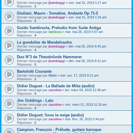
Dernier message par
jbambaggi
«
ven. mai 31, 2019 1:17 am
Réponses :
2
Giuliani, Mauro - Sonatine, Andante Op 71-2
Dernier message par
jbambaggi
«
ven. mai 31, 2019 1:16 am
Réponses :
5
Guido Santórsola, Preludio from Suite Antiga
Dernier message par
tambora
«
mar. mai 28, 2019 5:07 am
Réponses :
4
Le gondolier de Mendelssohn
Dernier message par
jbambaggi
«
dim. mai 26, 2019 8:45 pm
Réponses :
4
Duo N°3 de Theodolinde Hammerer
Dernier message par
jbambaggi
«
dim. mai 26, 2019 8:31 pm
Réponses :
5
Bartolotti Courante
Dernier message par
Mitaki
«
mer. avr. 17, 2019 9:21 pm
Réponses :
2
Didier Doguet - La Ballade de Mika (audio)
Dernier message par
zacolma
«
lun. mars 04, 2019 12:48 am
Réponses :
4
Jim Giddings - Lalo
Dernier message par
zacolma
«
ven. mars 01, 2019 11:18 am
Réponses :
4
Didier Doguet; Sous la neige (audio)
Dernier message par
zacolma
«
mar. févr. 26, 2019 3:44 pm
Réponses :
2
Campion, François - Prélude, guitare baroque