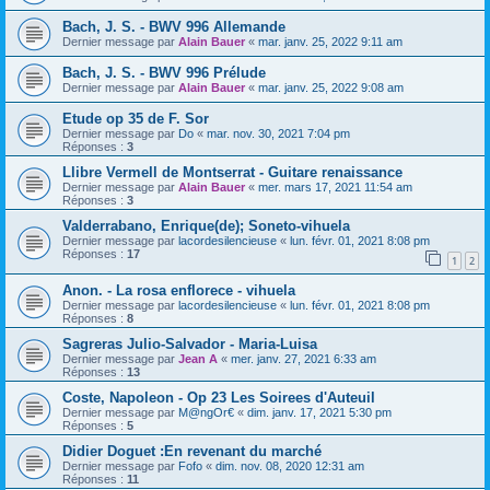
Bach, J. S. - BWV 996 Allemande
Dernier message par
Alain Bauer
«
mar. janv. 25, 2022 9:11 am
Bach, J. S. - BWV 996 Prélude
Dernier message par
Alain Bauer
«
mar. janv. 25, 2022 9:08 am
Etude op 35 de F. Sor
Dernier message par
Do
«
mar. nov. 30, 2021 7:04 pm
Réponses :
3
Llibre Vermell de Montserrat - Guitare renaissance
Dernier message par
Alain Bauer
«
mer. mars 17, 2021 11:54 am
Réponses :
3
Valderrabano, Enrique(de); Soneto-vihuela
Dernier message par
lacordesilencieuse
«
lun. févr. 01, 2021 8:08 pm
Réponses :
17
1
2
Anon. - La rosa enflorece - vihuela
Dernier message par
lacordesilencieuse
«
lun. févr. 01, 2021 8:08 pm
Réponses :
8
Sagreras Julio-Salvador - Maria-Luisa
Dernier message par
Jean A
«
mer. janv. 27, 2021 6:33 am
Réponses :
13
Coste, Napoleon - Op 23 Les Soirees d'Auteuil
Dernier message par
M@ngOr€
«
dim. janv. 17, 2021 5:30 pm
Réponses :
5
Didier Doguet :En revenant du marché
Dernier message par
Fofo
«
dim. nov. 08, 2020 12:31 am
Réponses :
11