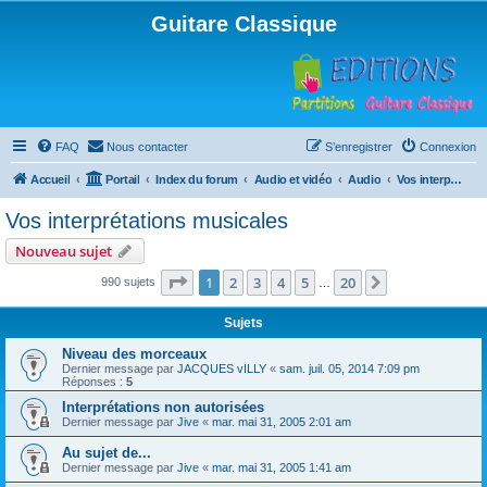
Guitare Classique
FAQ
Nous contacter
S’enregistrer
Connexion
Accueil
Portail
Index du forum
Audio et vidéo
Audio
Vos interprétations musicales
Vos interprétations musicales
Nouveau sujet
Page
1
sur
20
1
2
3
4
5
20
Suivante
990 sujets
…
Sujets
Niveau des morceaux
Dernier message par
JACQUES vILLY
«
sam. juil. 05, 2014 7:09 pm
Réponses :
5
Interprétations non autorisées
Dernier message par
Jive
«
mar. mai 31, 2005 2:01 am
Au sujet de...
Dernier message par
Jive
«
mar. mai 31, 2005 1:41 am