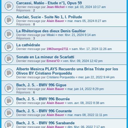
Carcassi, Matéo - Etude n°1, Opus 59
Dernier message par
Jean-Michel
«
mer. juil. 03, 2024 10:17 am
Réponses :
2
Auclair, Suzie - Suite No 1, I. Prélude
Dernier message par
Alain Bauer
«
mar. mars 05, 2024 8:27 am
Réponses :
8
La Rhétorique des dieux Denis Gaultier
Dernier message par
Mitaki
«
mer. févr. 21, 2024 9:14 am
Réponses :
3
La cathédrale
Dernier message par
1963serge2711
«
sam. févr. 17, 2024 11:26 am
Sonate en La mineur de Scarlatti
Dernier message par
Ernest'O
«
ven. févr. 09, 2024 12:42 pm
Alberto Mesirca PLAYS Recuerdo una Brisa Triste por los
Olivos BY Cristiano Porqueddu
Dernier message par
Cristiano Porqueddu
«
mer. juin 22, 2022 9:44 pm
Bach, J. S. - BWV 996 Gigue
Dernier message par
Alain Bauer
«
mar. juin 14, 2022 8:29 pm
Réponses :
6
Bach, J. S. - BWV 996 Bourrée
Dernier message par
Alain Bauer
«
ven. avr. 08, 2022 8:38 am
Bach, J. S. - BWV 996 Courante
Dernier message par
Alain Bauer
«
mar. mars 08, 2022 11:11 pm
Bach, J. S. - BWV 996 Sarabande
Dernier message par
Alain Bauer
«
dim. févr. 06, 2022 7:17 am