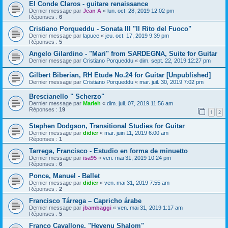
El Conde Claros - guitare renaissance
Dernier message par
Jean A
«
lun. oct. 28, 2019 12:02 pm
Réponses :
6
Cristiano Porqueddu - Sonata III "Il Rito del Fuoco"
Dernier message par
lapuce
«
jeu. oct. 17, 2019 9:39 pm
Réponses :
5
Angelo Gilardino - "Mari" from SARDEGNA, Suite for Guitar
Dernier message par
Cristiano Porqueddu
«
dim. sept. 22, 2019 12:27 pm
Gilbert Biberian, RH Etude No.24 for Guitar [Unpublished]
Dernier message par
Cristiano Porqueddu
«
mar. juil. 30, 2019 7:02 pm
Brescianello " Scherzo"
Dernier message par
Marieh
«
dim. juil. 07, 2019 11:56 am
Réponses :
19
1
2
Stephen Dodgson, Transitional Studies for Guitar
Dernier message par
didier
«
mar. juin 11, 2019 6:00 am
Réponses :
1
Tarrega, Francisco - Estudio en forma de minuetto
Dernier message par
isa95
«
ven. mai 31, 2019 10:24 pm
Réponses :
6
Ponce, Manuel - Ballet
Dernier message par
didier
«
ven. mai 31, 2019 7:55 am
Réponses :
2
Francisco Tárrega – Capricho árabe
Dernier message par
jbambaggi
«
ven. mai 31, 2019 1:17 am
Réponses :
5
Franco Cavallone, "Hevenu Shalom"