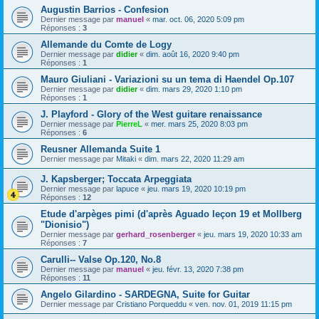
Augustin Barrios - Confesion
Dernier message par
manuel
«
mar. oct. 06, 2020 5:09 pm
Réponses :
3
Allemande du Comte de Logy
Dernier message par
didier
«
dim. août 16, 2020 9:40 pm
Réponses :
1
Mauro Giuliani - Variazioni su un tema di Haendel Op.107
Dernier message par
didier
«
dim. mars 29, 2020 1:10 pm
Réponses :
1
J. Playford - Glory of the West guitare renaissance
Dernier message par
PierreL
«
mer. mars 25, 2020 8:03 pm
Réponses :
6
Reusner Allemanda Suite 1
Dernier message par
Mitaki
«
dim. mars 22, 2020 11:29 am
J. Kapsberger; Toccata Arpeggiata
Dernier message par
lapuce
«
jeu. mars 19, 2020 10:19 pm
Réponses :
12
Etude d'arpèges pimi (d'après Aguado leçon 19 et Mollberg
"Dionisio")
Dernier message par
gerhard_rosenberger
«
jeu. mars 19, 2020 10:33 am
Réponses :
7
Carulli-- Valse Op.120, No.8
Dernier message par
manuel
«
jeu. févr. 13, 2020 7:38 pm
Réponses :
11
Angelo Gilardino - SARDEGNA, Suite for Guitar
Dernier message par
Cristiano Porqueddu
«
ven. nov. 01, 2019 11:15 pm