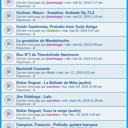
Dernier message par
jbambaggi
«
ven. mai 31, 2019 1:17 am
Réponses :
2
Giuliani, Mauro - Sonatine, Andante Op 71-2
Dernier message par
jbambaggi
«
ven. mai 31, 2019 1:16 am
Réponses :
5
Guido Santórsola, Preludio from Suite Antiga
Dernier message par
tambora
«
mar. mai 28, 2019 5:07 am
Réponses :
4
Le gondolier de Mendelssohn
Dernier message par
jbambaggi
«
dim. mai 26, 2019 8:45 pm
Réponses :
4
Duo N°3 de Theodolinde Hammerer
Dernier message par
jbambaggi
«
dim. mai 26, 2019 8:31 pm
Réponses :
5
Bartolotti Courante
Dernier message par
Mitaki
«
mer. avr. 17, 2019 9:21 pm
Réponses :
2
Didier Doguet - La Ballade de Mika (audio)
Dernier message par
zacolma
«
lun. mars 04, 2019 12:48 am
Réponses :
4
Jim Giddings - Lalo
Dernier message par
zacolma
«
ven. mars 01, 2019 11:18 am
Réponses :
4
Didier Doguet; Sous la neige (audio)
Dernier message par
zacolma
«
mar. févr. 26, 2019 3:44 pm
Réponses :
2
Campion, François - Prélude, guitare baroque