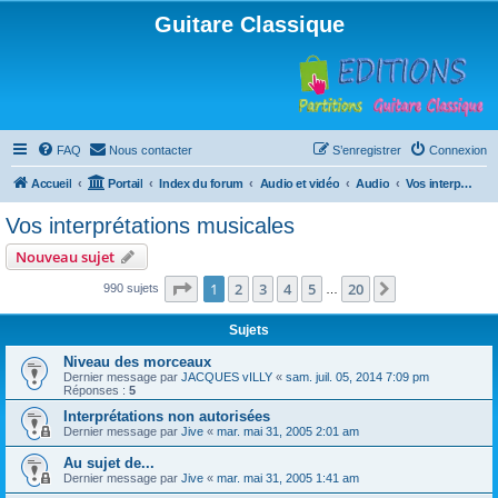
Guitare Classique
FAQ
Nous contacter
S’enregistrer
Connexion
Accueil
Portail
Index du forum
Audio et vidéo
Audio
Vos interprétations musicales
Vos interprétations musicales
Nouveau sujet
Page
1
sur
20
1
2
3
4
5
20
Suivante
990 sujets
…
Sujets
Niveau des morceaux
Dernier message par
JACQUES vILLY
«
sam. juil. 05, 2014 7:09 pm
Réponses :
5
Interprétations non autorisées
Dernier message par
Jive
«
mar. mai 31, 2005 2:01 am
Au sujet de...
Dernier message par
Jive
«
mar. mai 31, 2005 1:41 am