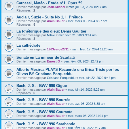
Carcassi, Matéo - Etude n°1, Opus 59
Dernier message par
Jean-Michel
«
mer. juil. 03, 2024 10:17 am
Réponses :
2
Auclair, Suzie - Suite No 1, I. Prélude
Dernier message par
Alain Bauer
«
mar. mars 05, 2024 8:27 am
Réponses :
8
La Rhétorique des dieux Denis Gaultier
Dernier message par
Mitaki
«
mer. févr. 21, 2024 9:14 am
Réponses :
3
La cathédrale
Dernier message par
1963serge2711
«
sam. févr. 17, 2024 11:26 am
Sonate en La mineur de Scarlatti
Dernier message par
Ernest'O
«
ven. févr. 09, 2024 12:42 pm
Alberto Mesirca PLAYS Recuerdo una Brisa Triste por los
Olivos BY Cristiano Porqueddu
Dernier message par
Cristiano Porqueddu
«
mer. juin 22, 2022 9:44 pm
Bach, J. S. - BWV 996 Gigue
Dernier message par
Alain Bauer
«
mar. juin 14, 2022 8:29 pm
Réponses :
6
Bach, J. S. - BWV 996 Bourrée
Dernier message par
Alain Bauer
«
ven. avr. 08, 2022 8:38 am
Bach, J. S. - BWV 996 Courante
Dernier message par
Alain Bauer
«
mar. mars 08, 2022 11:11 pm
Bach, J. S. - BWV 996 Sarabande
Dernier message par
Alain Bauer
«
dim. févr. 06, 2022 7:17 am