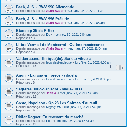
Bach, J. S. - BWV 996 Allemande
Dernier message par
Alain Bauer
«
mar. janv. 25, 2022 9:11 am
Bach, J. S. - BWV 996 Prélude
Dernier message par
Alain Bauer
«
mar. janv. 25, 2022 9:08 am
Etude op 35 de F. Sor
Dernier message par
Do
«
mar. nov. 30, 2021 7:04 pm
Réponses :
3
Llibre Vermell de Montserrat - Guitare renaissance
Dernier message par
Alain Bauer
«
mer. mars 17, 2021 11:54 am
Réponses :
3
Valderrabano, Enrique(de); Soneto-vihuela
Dernier message par
lacordesilencieuse
«
lun. févr. 01, 2021 8:08 pm
Réponses :
17
1
2
Anon. - La rosa enflorece - vihuela
Dernier message par
lacordesilencieuse
«
lun. févr. 01, 2021 8:08 pm
Réponses :
8
Sagreras Julio-Salvador - Maria-Luisa
Dernier message par
Jean A
«
mer. janv. 27, 2021 6:33 am
Réponses :
13
Coste, Napoleon - Op 23 Les Soirees d'Auteuil
Dernier message par
M@ngOr€
«
dim. janv. 17, 2021 5:30 pm
Réponses :
5
Didier Doguet :En revenant du marché
Dernier message par
Fofo
«
dim. nov. 08, 2020 12:31 am
Réponses :
11