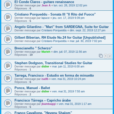
El Conde Claros - guitare renaissance
Dernier message par
Jean A
«
lun. oct. 28, 2019 12:02 pm
Réponses :
6
Cristiano Porqueddu - Sonata III "Il Rito del Fuoco"
Dernier message par
lapuce
«
jeu. oct. 17, 2019 9:39 pm
Réponses :
5
Angelo Gilardino - "Mari" from SARDEGNA, Suite for Guitar
Dernier message par
Cristiano Porqueddu
«
dim. sept. 22, 2019 12:27 pm
Gilbert Biberian, RH Etude No.24 for Guitar [Unpublished]
Dernier message par
Cristiano Porqueddu
«
mar. juil. 30, 2019 7:02 pm
Brescianello " Scherzo"
Dernier message par
Marieh
«
dim. juil. 07, 2019 11:56 am
Réponses :
19
1
2
Stephen Dodgson, Transitional Studies for Guitar
Dernier message par
didier
«
mar. juin 11, 2019 6:00 am
Réponses :
1
Tarrega, Francisco - Estudio en forma de minuetto
Dernier message par
isa95
«
ven. mai 31, 2019 10:24 pm
Réponses :
6
Ponce, Manuel - Ballet
Dernier message par
didier
«
ven. mai 31, 2019 7:55 am
Réponses :
2
Francisco Tárrega – Capricho árabe
Dernier message par
jbambaggi
«
ven. mai 31, 2019 1:17 am
Réponses :
5
Franco Cavallone, "Hevenu Shalom"