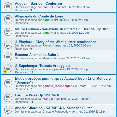
Augustin Barrios - Confesion
Dernier message par
manuel
«
mar. oct. 06, 2020 5:09 pm
Réponses :
3
Allemande du Comte de Logy
Dernier message par
didier
«
dim. août 16, 2020 9:40 pm
Réponses :
1
Mauro Giuliani - Variazioni su un tema di Haendel Op.107
Dernier message par
didier
«
dim. mars 29, 2020 1:10 pm
Réponses :
1
J. Playford - Glory of the West guitare renaissance
Dernier message par
PierreL
«
mer. mars 25, 2020 8:03 pm
Réponses :
6
Reusner Allemanda Suite 1
Dernier message par
Mitaki
«
dim. mars 22, 2020 11:29 am
J. Kapsberger; Toccata Arpeggiata
Dernier message par
lapuce
«
jeu. mars 19, 2020 10:19 pm
Réponses :
12
Etude d'arpèges pimi (d'après Aguado leçon 19 et Mollberg
"Dionisio")
Dernier message par
gerhard_rosenberger
«
jeu. mars 19, 2020 10:33 am
Réponses :
7
Carulli-- Valse Op.120, No.8
Dernier message par
manuel
«
jeu. févr. 13, 2020 7:38 pm
Réponses :
11
Angelo Gilardino - SARDEGNA, Suite for Guitar
Dernier message par
Cristiano Porqueddu
«
ven. nov. 01, 2019 11:15 pm