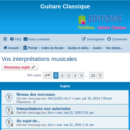
Guitare Classique
FAQ
Nous contacter
S’enregistrer
Connexion
Accueil
Portail
Index du forum
Audio et vidéo
Audio
Vos interprétations musicales
Vos interprétations musicales
Nouveau sujet
Page
1
sur
20
1
2
3
4
5
20
Suivante
990 sujets
…
Sujets
Niveau des morceaux
Dernier message par
JACQUES vILLY
«
sam. juil. 05, 2014 7:09 pm
Réponses :
5
Interprétations non autorisées
Dernier message par
Jive
«
mar. mai 31, 2005 2:01 am
Au sujet de...
Dernier message par
Jive
«
mar. mai 31, 2005 1:41 am