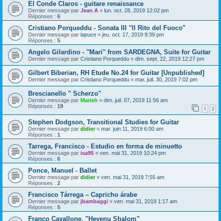
El Conde Claros - guitare renaissance
Dernier message par
Jean A
«
lun. oct. 28, 2019 12:02 pm
Réponses :
6
Cristiano Porqueddu - Sonata III "Il Rito del Fuoco"
Dernier message par
lapuce
«
jeu. oct. 17, 2019 9:39 pm
Réponses :
5
Angelo Gilardino - "Mari" from SARDEGNA, Suite for Guitar
Dernier message par
Cristiano Porqueddu
«
dim. sept. 22, 2019 12:27 pm
Gilbert Biberian, RH Etude No.24 for Guitar [Unpublished]
Dernier message par
Cristiano Porqueddu
«
mar. juil. 30, 2019 7:02 pm
Brescianello " Scherzo"
Dernier message par
Marieh
«
dim. juil. 07, 2019 11:56 am
Réponses :
19
1
2
Stephen Dodgson, Transitional Studies for Guitar
Dernier message par
didier
«
mar. juin 11, 2019 6:00 am
Réponses :
1
Tarrega, Francisco - Estudio en forma de minuetto
Dernier message par
isa95
«
ven. mai 31, 2019 10:24 pm
Réponses :
6
Ponce, Manuel - Ballet
Dernier message par
didier
«
ven. mai 31, 2019 7:55 am
Réponses :
2
Francisco Tárrega – Capricho árabe
Dernier message par
jbambaggi
«
ven. mai 31, 2019 1:17 am
Réponses :
5
Franco Cavallone, "Hevenu Shalom"