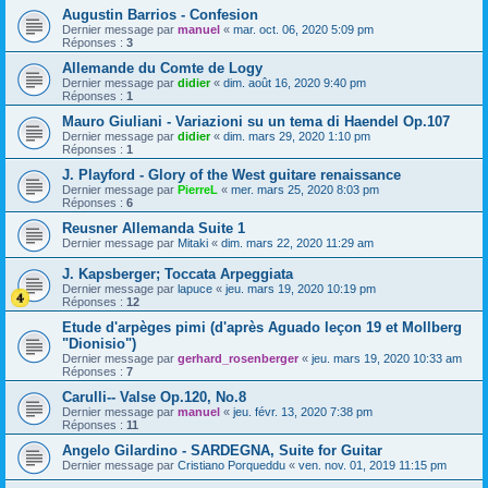
Augustin Barrios - Confesion
Dernier message par
manuel
«
mar. oct. 06, 2020 5:09 pm
Réponses :
3
Allemande du Comte de Logy
Dernier message par
didier
«
dim. août 16, 2020 9:40 pm
Réponses :
1
Mauro Giuliani - Variazioni su un tema di Haendel Op.107
Dernier message par
didier
«
dim. mars 29, 2020 1:10 pm
Réponses :
1
J. Playford - Glory of the West guitare renaissance
Dernier message par
PierreL
«
mer. mars 25, 2020 8:03 pm
Réponses :
6
Reusner Allemanda Suite 1
Dernier message par
Mitaki
«
dim. mars 22, 2020 11:29 am
J. Kapsberger; Toccata Arpeggiata
Dernier message par
lapuce
«
jeu. mars 19, 2020 10:19 pm
Réponses :
12
Etude d'arpèges pimi (d'après Aguado leçon 19 et Mollberg
"Dionisio")
Dernier message par
gerhard_rosenberger
«
jeu. mars 19, 2020 10:33 am
Réponses :
7
Carulli-- Valse Op.120, No.8
Dernier message par
manuel
«
jeu. févr. 13, 2020 7:38 pm
Réponses :
11
Angelo Gilardino - SARDEGNA, Suite for Guitar
Dernier message par
Cristiano Porqueddu
«
ven. nov. 01, 2019 11:15 pm