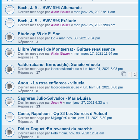
Bach, J. S. - BWV 996 Allemande
Dernier message par
Alain Bauer
«
mar. janv. 25, 2022 9:11 am
Bach, J. S. - BWV 996 Prélude
Dernier message par
Alain Bauer
«
mar. janv. 25, 2022 9:08 am
Etude op 35 de F. Sor
Dernier message par
Do
«
mar. nov. 30, 2021 7:04 pm
Réponses :
3
Llibre Vermell de Montserrat - Guitare renaissance
Dernier message par
Alain Bauer
«
mer. mars 17, 2021 11:54 am
Réponses :
3
Valderrabano, Enrique(de); Soneto-vihuela
Dernier message par
lacordesilencieuse
«
lun. févr. 01, 2021 8:08 pm
Réponses :
17
1
2
Anon. - La rosa enflorece - vihuela
Dernier message par
lacordesilencieuse
«
lun. févr. 01, 2021 8:08 pm
Réponses :
8
Sagreras Julio-Salvador - Maria-Luisa
Dernier message par
Jean A
«
mer. janv. 27, 2021 6:33 am
Réponses :
13
Coste, Napoleon - Op 23 Les Soirees d'Auteuil
Dernier message par
M@ngOr€
«
dim. janv. 17, 2021 5:30 pm
Réponses :
5
Didier Doguet :En revenant du marché
Dernier message par
Fofo
«
dim. nov. 08, 2020 12:31 am
Réponses :
11