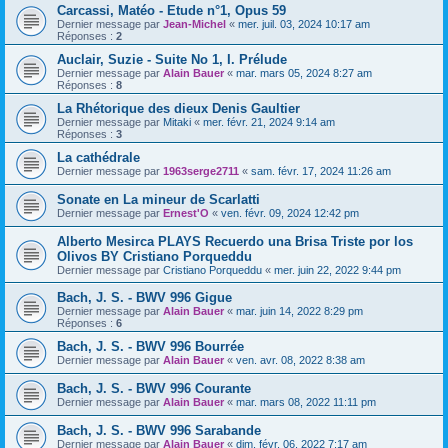
Carcassi, Matéo - Etude n°1, Opus 59
Dernier message par
Jean-Michel
«
mer. juil. 03, 2024 10:17 am
Réponses :
2
Auclair, Suzie - Suite No 1, I. Prélude
Dernier message par
Alain Bauer
«
mar. mars 05, 2024 8:27 am
Réponses :
8
La Rhétorique des dieux Denis Gaultier
Dernier message par
Mitaki
«
mer. févr. 21, 2024 9:14 am
Réponses :
3
La cathédrale
Dernier message par
1963serge2711
«
sam. févr. 17, 2024 11:26 am
Sonate en La mineur de Scarlatti
Dernier message par
Ernest'O
«
ven. févr. 09, 2024 12:42 pm
Alberto Mesirca PLAYS Recuerdo una Brisa Triste por los
Olivos BY Cristiano Porqueddu
Dernier message par
Cristiano Porqueddu
«
mer. juin 22, 2022 9:44 pm
Bach, J. S. - BWV 996 Gigue
Dernier message par
Alain Bauer
«
mar. juin 14, 2022 8:29 pm
Réponses :
6
Bach, J. S. - BWV 996 Bourrée
Dernier message par
Alain Bauer
«
ven. avr. 08, 2022 8:38 am
Bach, J. S. - BWV 996 Courante
Dernier message par
Alain Bauer
«
mar. mars 08, 2022 11:11 pm
Bach, J. S. - BWV 996 Sarabande
Dernier message par
Alain Bauer
«
dim. févr. 06, 2022 7:17 am