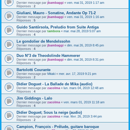
Dernier message par
jbambaggi
«
ven. mai 31, 2019 1:17 am
Réponses :
2
Giuliani, Mauro - Sonatine, Andante Op 71-2
Dernier message par
jbambaggi
«
ven. mai 31, 2019 1:16 am
Réponses :
5
Guido Santórsola, Preludio from Suite Antiga
Dernier message par
tambora
«
mar. mai 28, 2019 5:07 am
Réponses :
4
Le gondolier de Mendelssohn
Dernier message par
jbambaggi
«
dim. mai 26, 2019 8:45 pm
Réponses :
4
Duo N°3 de Theodolinde Hammerer
Dernier message par
jbambaggi
«
dim. mai 26, 2019 8:31 pm
Réponses :
5
Bartolotti Courante
Dernier message par
Mitaki
«
mer. avr. 17, 2019 9:21 pm
Réponses :
2
Didier Doguet - La Ballade de Mika (audio)
Dernier message par
zacolma
«
lun. mars 04, 2019 12:48 am
Réponses :
4
Jim Giddings - Lalo
Dernier message par
zacolma
«
ven. mars 01, 2019 11:18 am
Réponses :
4
Didier Doguet; Sous la neige (audio)
Dernier message par
zacolma
«
mar. févr. 26, 2019 3:44 pm
Réponses :
2
Campion, François - Prélude, guitare baroque