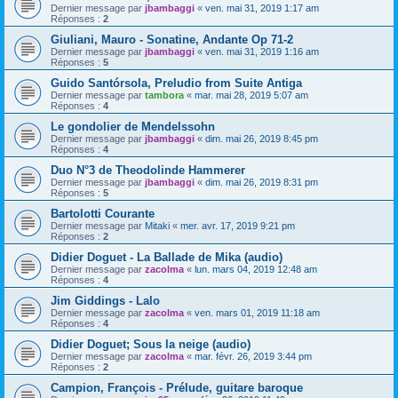
Dernier message par
jbambaggi
«
ven. mai 31, 2019 1:17 am
Réponses :
2
Giuliani, Mauro - Sonatine, Andante Op 71-2
Dernier message par
jbambaggi
«
ven. mai 31, 2019 1:16 am
Réponses :
5
Guido Santórsola, Preludio from Suite Antiga
Dernier message par
tambora
«
mar. mai 28, 2019 5:07 am
Réponses :
4
Le gondolier de Mendelssohn
Dernier message par
jbambaggi
«
dim. mai 26, 2019 8:45 pm
Réponses :
4
Duo N°3 de Theodolinde Hammerer
Dernier message par
jbambaggi
«
dim. mai 26, 2019 8:31 pm
Réponses :
5
Bartolotti Courante
Dernier message par
Mitaki
«
mer. avr. 17, 2019 9:21 pm
Réponses :
2
Didier Doguet - La Ballade de Mika (audio)
Dernier message par
zacolma
«
lun. mars 04, 2019 12:48 am
Réponses :
4
Jim Giddings - Lalo
Dernier message par
zacolma
«
ven. mars 01, 2019 11:18 am
Réponses :
4
Didier Doguet; Sous la neige (audio)
Dernier message par
zacolma
«
mar. févr. 26, 2019 3:44 pm
Réponses :
2
Campion, François - Prélude, guitare baroque