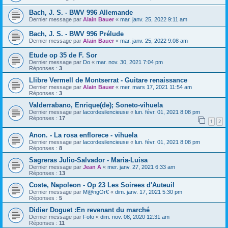
Bach, J. S. - BWV 996 Allemande
Dernier message par
Alain Bauer
«
mar. janv. 25, 2022 9:11 am
Bach, J. S. - BWV 996 Prélude
Dernier message par
Alain Bauer
«
mar. janv. 25, 2022 9:08 am
Etude op 35 de F. Sor
Dernier message par
Do
«
mar. nov. 30, 2021 7:04 pm
Réponses :
3
Llibre Vermell de Montserrat - Guitare renaissance
Dernier message par
Alain Bauer
«
mer. mars 17, 2021 11:54 am
Réponses :
3
Valderrabano, Enrique(de); Soneto-vihuela
Dernier message par
lacordesilencieuse
«
lun. févr. 01, 2021 8:08 pm
Réponses :
17
1
2
Anon. - La rosa enflorece - vihuela
Dernier message par
lacordesilencieuse
«
lun. févr. 01, 2021 8:08 pm
Réponses :
8
Sagreras Julio-Salvador - Maria-Luisa
Dernier message par
Jean A
«
mer. janv. 27, 2021 6:33 am
Réponses :
13
Coste, Napoleon - Op 23 Les Soirees d'Auteuil
Dernier message par
M@ngOr€
«
dim. janv. 17, 2021 5:30 pm
Réponses :
5
Didier Doguet :En revenant du marché
Dernier message par
Fofo
«
dim. nov. 08, 2020 12:31 am
Réponses :
11