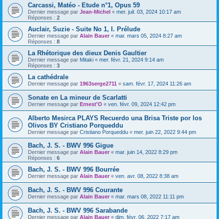
Carcassi, Matéo - Etude n°1, Opus 59
Dernier message par
Jean-Michel
«
mer. juil. 03, 2024 10:17 am
Réponses :
2
Auclair, Suzie - Suite No 1, I. Prélude
Dernier message par
Alain Bauer
«
mar. mars 05, 2024 8:27 am
Réponses :
8
La Rhétorique des dieux Denis Gaultier
Dernier message par
Mitaki
«
mer. févr. 21, 2024 9:14 am
Réponses :
3
La cathédrale
Dernier message par
1963serge2711
«
sam. févr. 17, 2024 11:26 am
Sonate en La mineur de Scarlatti
Dernier message par
Ernest'O
«
ven. févr. 09, 2024 12:42 pm
Alberto Mesirca PLAYS Recuerdo una Brisa Triste por los
Olivos BY Cristiano Porqueddu
Dernier message par
Cristiano Porqueddu
«
mer. juin 22, 2022 9:44 pm
Bach, J. S. - BWV 996 Gigue
Dernier message par
Alain Bauer
«
mar. juin 14, 2022 8:29 pm
Réponses :
6
Bach, J. S. - BWV 996 Bourrée
Dernier message par
Alain Bauer
«
ven. avr. 08, 2022 8:38 am
Bach, J. S. - BWV 996 Courante
Dernier message par
Alain Bauer
«
mar. mars 08, 2022 11:11 pm
Bach, J. S. - BWV 996 Sarabande
Dernier message par
Alain Bauer
«
dim. févr. 06, 2022 7:17 am