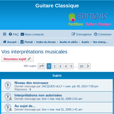
Guitare Classique
FAQ
Nous contacter
S’enregistrer
Connexion
Accueil
Portail
Index du forum
Audio et vidéo
Audio
Vos interprétations musicales
Vos interprétations musicales
Nouveau sujet
Page
1
sur
20
1
2
3
4
5
20
Suivante
990 sujets
…
Sujets
Niveau des morceaux
Dernier message par
JACQUES vILLY
«
sam. juil. 05, 2014 7:09 pm
Réponses :
5
Interprétations non autorisées
Dernier message par
Jive
«
mar. mai 31, 2005 2:01 am
Au sujet de...
Dernier message par
Jive
«
mar. mai 31, 2005 1:41 am