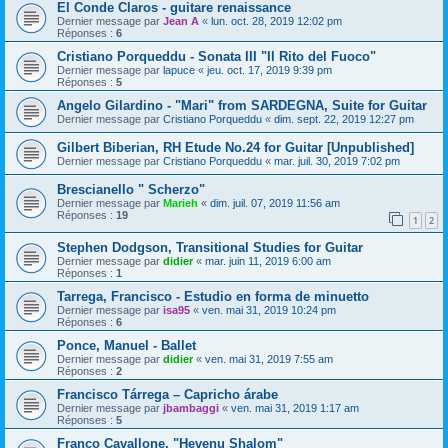
El Conde Claros - guitare renaissance
Dernier message par
Jean A
«
lun. oct. 28, 2019 12:02 pm
Réponses :
6
Cristiano Porqueddu - Sonata III "Il Rito del Fuoco"
Dernier message par
lapuce
«
jeu. oct. 17, 2019 9:39 pm
Réponses :
5
Angelo Gilardino - "Mari" from SARDEGNA, Suite for Guitar
Dernier message par
Cristiano Porqueddu
«
dim. sept. 22, 2019 12:27 pm
Gilbert Biberian, RH Etude No.24 for Guitar [Unpublished]
Dernier message par
Cristiano Porqueddu
«
mar. juil. 30, 2019 7:02 pm
Brescianello " Scherzo"
Dernier message par
Marieh
«
dim. juil. 07, 2019 11:56 am
Réponses :
19
1
2
Stephen Dodgson, Transitional Studies for Guitar
Dernier message par
didier
«
mar. juin 11, 2019 6:00 am
Réponses :
1
Tarrega, Francisco - Estudio en forma de minuetto
Dernier message par
isa95
«
ven. mai 31, 2019 10:24 pm
Réponses :
6
Ponce, Manuel - Ballet
Dernier message par
didier
«
ven. mai 31, 2019 7:55 am
Réponses :
2
Francisco Tárrega – Capricho árabe
Dernier message par
jbambaggi
«
ven. mai 31, 2019 1:17 am
Réponses :
5
Franco Cavallone, "Hevenu Shalom"