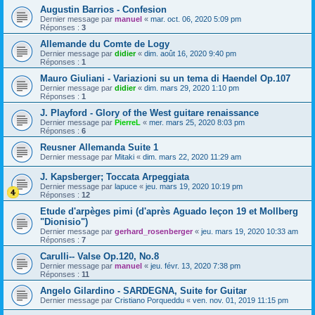
Augustin Barrios - Confesion
Dernier message par
manuel
«
mar. oct. 06, 2020 5:09 pm
Réponses :
3
Allemande du Comte de Logy
Dernier message par
didier
«
dim. août 16, 2020 9:40 pm
Réponses :
1
Mauro Giuliani - Variazioni su un tema di Haendel Op.107
Dernier message par
didier
«
dim. mars 29, 2020 1:10 pm
Réponses :
1
J. Playford - Glory of the West guitare renaissance
Dernier message par
PierreL
«
mer. mars 25, 2020 8:03 pm
Réponses :
6
Reusner Allemanda Suite 1
Dernier message par
Mitaki
«
dim. mars 22, 2020 11:29 am
J. Kapsberger; Toccata Arpeggiata
Dernier message par
lapuce
«
jeu. mars 19, 2020 10:19 pm
Réponses :
12
Etude d'arpèges pimi (d'après Aguado leçon 19 et Mollberg
"Dionisio")
Dernier message par
gerhard_rosenberger
«
jeu. mars 19, 2020 10:33 am
Réponses :
7
Carulli-- Valse Op.120, No.8
Dernier message par
manuel
«
jeu. févr. 13, 2020 7:38 pm
Réponses :
11
Angelo Gilardino - SARDEGNA, Suite for Guitar
Dernier message par
Cristiano Porqueddu
«
ven. nov. 01, 2019 11:15 pm