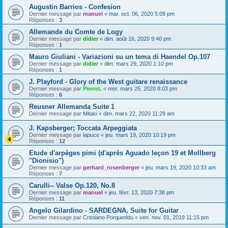
Augustin Barrios - Confesion
Dernier message par
manuel
«
mar. oct. 06, 2020 5:09 pm
Réponses :
3
Allemande du Comte de Logy
Dernier message par
didier
«
dim. août 16, 2020 9:40 pm
Réponses :
1
Mauro Giuliani - Variazioni su un tema di Haendel Op.107
Dernier message par
didier
«
dim. mars 29, 2020 1:10 pm
Réponses :
1
J. Playford - Glory of the West guitare renaissance
Dernier message par
PierreL
«
mer. mars 25, 2020 8:03 pm
Réponses :
6
Reusner Allemanda Suite 1
Dernier message par
Mitaki
«
dim. mars 22, 2020 11:29 am
J. Kapsberger; Toccata Arpeggiata
Dernier message par
lapuce
«
jeu. mars 19, 2020 10:19 pm
Réponses :
12
Etude d'arpèges pimi (d'après Aguado leçon 19 et Mollberg
"Dionisio")
Dernier message par
gerhard_rosenberger
«
jeu. mars 19, 2020 10:33 am
Réponses :
7
Carulli-- Valse Op.120, No.8
Dernier message par
manuel
«
jeu. févr. 13, 2020 7:38 pm
Réponses :
11
Angelo Gilardino - SARDEGNA, Suite for Guitar
Dernier message par
Cristiano Porqueddu
«
ven. nov. 01, 2019 11:15 pm