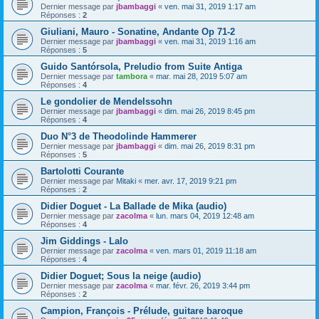
Dernier message par
jbambaggi
«
ven. mai 31, 2019 1:17 am
Réponses :
2
Giuliani, Mauro - Sonatine, Andante Op 71-2
Dernier message par
jbambaggi
«
ven. mai 31, 2019 1:16 am
Réponses :
5
Guido Santórsola, Preludio from Suite Antiga
Dernier message par
tambora
«
mar. mai 28, 2019 5:07 am
Réponses :
4
Le gondolier de Mendelssohn
Dernier message par
jbambaggi
«
dim. mai 26, 2019 8:45 pm
Réponses :
4
Duo N°3 de Theodolinde Hammerer
Dernier message par
jbambaggi
«
dim. mai 26, 2019 8:31 pm
Réponses :
5
Bartolotti Courante
Dernier message par
Mitaki
«
mer. avr. 17, 2019 9:21 pm
Réponses :
2
Didier Doguet - La Ballade de Mika (audio)
Dernier message par
zacolma
«
lun. mars 04, 2019 12:48 am
Réponses :
4
Jim Giddings - Lalo
Dernier message par
zacolma
«
ven. mars 01, 2019 11:18 am
Réponses :
4
Didier Doguet; Sous la neige (audio)
Dernier message par
zacolma
«
mar. févr. 26, 2019 3:44 pm
Réponses :
2
Campion, François - Prélude, guitare baroque