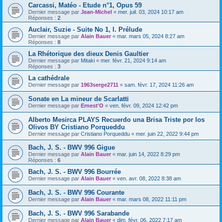
Carcassi, Matéo - Etude n°1, Opus 59
Dernier message par
Jean-Michel
«
mer. juil. 03, 2024 10:17 am
Réponses :
2
Auclair, Suzie - Suite No 1, I. Prélude
Dernier message par
Alain Bauer
«
mar. mars 05, 2024 8:27 am
Réponses :
8
La Rhétorique des dieux Denis Gaultier
Dernier message par
Mitaki
«
mer. févr. 21, 2024 9:14 am
Réponses :
3
La cathédrale
Dernier message par
1963serge2711
«
sam. févr. 17, 2024 11:26 am
Sonate en La mineur de Scarlatti
Dernier message par
Ernest'O
«
ven. févr. 09, 2024 12:42 pm
Alberto Mesirca PLAYS Recuerdo una Brisa Triste por los
Olivos BY Cristiano Porqueddu
Dernier message par
Cristiano Porqueddu
«
mer. juin 22, 2022 9:44 pm
Bach, J. S. - BWV 996 Gigue
Dernier message par
Alain Bauer
«
mar. juin 14, 2022 8:29 pm
Réponses :
6
Bach, J. S. - BWV 996 Bourrée
Dernier message par
Alain Bauer
«
ven. avr. 08, 2022 8:38 am
Bach, J. S. - BWV 996 Courante
Dernier message par
Alain Bauer
«
mar. mars 08, 2022 11:11 pm
Bach, J. S. - BWV 996 Sarabande
Dernier message par
Alain Bauer
«
dim. févr. 06, 2022 7:17 am