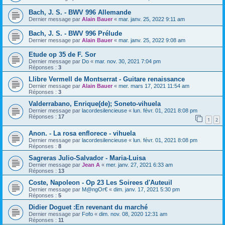
Bach, J. S. - BWV 996 Allemande
Dernier message par
Alain Bauer
«
mar. janv. 25, 2022 9:11 am
Bach, J. S. - BWV 996 Prélude
Dernier message par
Alain Bauer
«
mar. janv. 25, 2022 9:08 am
Etude op 35 de F. Sor
Dernier message par
Do
«
mar. nov. 30, 2021 7:04 pm
Réponses :
3
Llibre Vermell de Montserrat - Guitare renaissance
Dernier message par
Alain Bauer
«
mer. mars 17, 2021 11:54 am
Réponses :
3
Valderrabano, Enrique(de); Soneto-vihuela
Dernier message par
lacordesilencieuse
«
lun. févr. 01, 2021 8:08 pm
Réponses :
17
1
2
Anon. - La rosa enflorece - vihuela
Dernier message par
lacordesilencieuse
«
lun. févr. 01, 2021 8:08 pm
Réponses :
8
Sagreras Julio-Salvador - Maria-Luisa
Dernier message par
Jean A
«
mer. janv. 27, 2021 6:33 am
Réponses :
13
Coste, Napoleon - Op 23 Les Soirees d'Auteuil
Dernier message par
M@ngOr€
«
dim. janv. 17, 2021 5:30 pm
Réponses :
5
Didier Doguet :En revenant du marché
Dernier message par
Fofo
«
dim. nov. 08, 2020 12:31 am
Réponses :
11