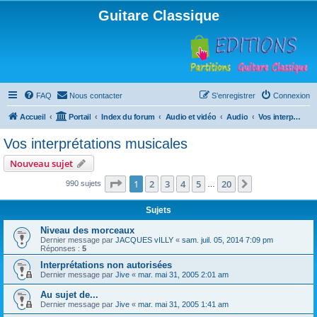
Guitare Classique
FAQ
Nous contacter
S’enregistrer
Connexion
Accueil
Portail
Index du forum
Audio et vidéo
Audio
Vos interprétations musicales
Vos interprétations musicales
Nouveau sujet
Page
1
sur
20
1
2
3
4
5
20
Suivante
990 sujets
…
Sujets
Niveau des morceaux
Dernier message par
JACQUES vILLY
«
sam. juil. 05, 2014 7:09 pm
Réponses :
5
Interprétations non autorisées
Dernier message par
Jive
«
mar. mai 31, 2005 2:01 am
Au sujet de...
Dernier message par
Jive
«
mar. mai 31, 2005 1:41 am