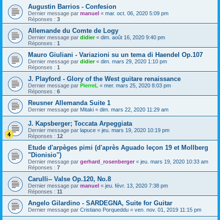
Augustin Barrios - Confesion
Dernier message par
manuel
«
mar. oct. 06, 2020 5:09 pm
Réponses :
3
Allemande du Comte de Logy
Dernier message par
didier
«
dim. août 16, 2020 9:40 pm
Réponses :
1
Mauro Giuliani - Variazioni su un tema di Haendel Op.107
Dernier message par
didier
«
dim. mars 29, 2020 1:10 pm
Réponses :
1
J. Playford - Glory of the West guitare renaissance
Dernier message par
PierreL
«
mer. mars 25, 2020 8:03 pm
Réponses :
6
Reusner Allemanda Suite 1
Dernier message par
Mitaki
«
dim. mars 22, 2020 11:29 am
J. Kapsberger; Toccata Arpeggiata
Dernier message par
lapuce
«
jeu. mars 19, 2020 10:19 pm
Réponses :
12
Etude d'arpèges pimi (d'après Aguado leçon 19 et Mollberg
"Dionisio")
Dernier message par
gerhard_rosenberger
«
jeu. mars 19, 2020 10:33 am
Réponses :
7
Carulli-- Valse Op.120, No.8
Dernier message par
manuel
«
jeu. févr. 13, 2020 7:38 pm
Réponses :
11
Angelo Gilardino - SARDEGNA, Suite for Guitar
Dernier message par
Cristiano Porqueddu
«
ven. nov. 01, 2019 11:15 pm