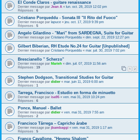
El Conde Claros - guitare renaissance
Dernier message par
Jean A
«
lun. oct. 28, 2019 12:02 pm
Réponses :
6
Cristiano Porqueddu - Sonata III "Il Rito del Fuoco"
Dernier message par
lapuce
«
jeu. oct. 17, 2019 9:39 pm
Réponses :
5
Angelo Gilardino - "Mari" from SARDEGNA, Suite for Guitar
Dernier message par
Cristiano Porqueddu
«
dim. sept. 22, 2019 12:27 pm
Gilbert Biberian, RH Etude No.24 for Guitar [Unpublished]
Dernier message par
Cristiano Porqueddu
«
mar. juil. 30, 2019 7:02 pm
Brescianello " Scherzo"
Dernier message par
Marieh
«
dim. juil. 07, 2019 11:56 am
Réponses :
19
1
2
Stephen Dodgson, Transitional Studies for Guitar
Dernier message par
didier
«
mar. juin 11, 2019 6:00 am
Réponses :
1
Tarrega, Francisco - Estudio en forma de minuetto
Dernier message par
isa95
«
ven. mai 31, 2019 10:24 pm
Réponses :
6
Ponce, Manuel - Ballet
Dernier message par
didier
«
ven. mai 31, 2019 7:55 am
Réponses :
2
Francisco Tárrega – Capricho árabe
Dernier message par
jbambaggi
«
ven. mai 31, 2019 1:17 am
Réponses :
5
Franco Cavallone, "Hevenu Shalom"