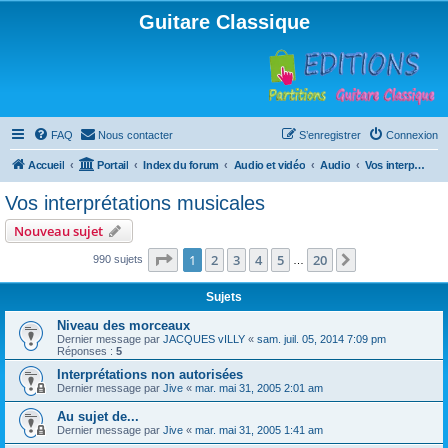
Guitare Classique
FAQ
Nous contacter
S’enregistrer
Connexion
Accueil
Portail
Index du forum
Audio et vidéo
Audio
Vos interprétations musicales
Vos interprétations musicales
Nouveau sujet
Page
1
sur
20
1
2
3
4
5
20
Suivante
990 sujets
…
Sujets
Niveau des morceaux
Dernier message par
JACQUES vILLY
«
sam. juil. 05, 2014 7:09 pm
Réponses :
5
Interprétations non autorisées
Dernier message par
Jive
«
mar. mai 31, 2005 2:01 am
Au sujet de...
Dernier message par
Jive
«
mar. mai 31, 2005 1:41 am