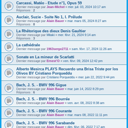
Carcassi, Matéo - Etude n°1, Opus 59
Dernier message par
Jean-Michel
«
mer. juil. 03, 2024 10:17 am
Réponses :
2
Auclair, Suzie - Suite No 1, I. Prélude
Dernier message par
Alain Bauer
«
mar. mars 05, 2024 8:27 am
Réponses :
8
La Rhétorique des dieux Denis Gaultier
Dernier message par
Mitaki
«
mer. févr. 21, 2024 9:14 am
Réponses :
3
La cathédrale
Dernier message par
1963serge2711
«
sam. févr. 17, 2024 11:26 am
Sonate en La mineur de Scarlatti
Dernier message par
Ernest'O
«
ven. févr. 09, 2024 12:42 pm
Alberto Mesirca PLAYS Recuerdo una Brisa Triste por los
Olivos BY Cristiano Porqueddu
Dernier message par
Cristiano Porqueddu
«
mer. juin 22, 2022 9:44 pm
Bach, J. S. - BWV 996 Gigue
Dernier message par
Alain Bauer
«
mar. juin 14, 2022 8:29 pm
Réponses :
6
Bach, J. S. - BWV 996 Bourrée
Dernier message par
Alain Bauer
«
ven. avr. 08, 2022 8:38 am
Bach, J. S. - BWV 996 Courante
Dernier message par
Alain Bauer
«
mar. mars 08, 2022 11:11 pm
Bach, J. S. - BWV 996 Sarabande
Dernier message par
Alain Bauer
«
dim. févr. 06, 2022 7:17 am