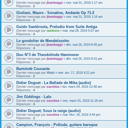
Dernier message par
jbambaggi
«
ven. mai 31, 2019 1:17 am
Réponses :
2
Giuliani, Mauro - Sonatine, Andante Op 71-2
Dernier message par
jbambaggi
«
ven. mai 31, 2019 1:16 am
Réponses :
5
Guido Santórsola, Preludio from Suite Antiga
Dernier message par
tambora
«
mar. mai 28, 2019 5:07 am
Réponses :
4
Le gondolier de Mendelssohn
Dernier message par
jbambaggi
«
dim. mai 26, 2019 8:45 pm
Réponses :
4
Duo N°3 de Theodolinde Hammerer
Dernier message par
jbambaggi
«
dim. mai 26, 2019 8:31 pm
Réponses :
5
Bartolotti Courante
Dernier message par
Mitaki
«
mer. avr. 17, 2019 9:21 pm
Réponses :
2
Didier Doguet - La Ballade de Mika (audio)
Dernier message par
zacolma
«
lun. mars 04, 2019 12:48 am
Réponses :
4
Jim Giddings - Lalo
Dernier message par
zacolma
«
ven. mars 01, 2019 11:18 am
Réponses :
4
Didier Doguet; Sous la neige (audio)
Dernier message par
zacolma
«
mar. févr. 26, 2019 3:44 pm
Réponses :
2
Campion, François - Prélude, guitare baroque