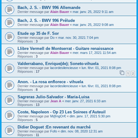
Bach, J. S. - BWV 996 Allemande
Dernier message par
Alain Bauer
«
mar. janv. 25, 2022 9:11 am
Bach, J. S. - BWV 996 Prélude
Dernier message par
Alain Bauer
«
mar. janv. 25, 2022 9:08 am
Etude op 35 de F. Sor
Dernier message par
Do
«
mar. nov. 30, 2021 7:04 pm
Réponses :
3
Llibre Vermell de Montserrat - Guitare renaissance
Dernier message par
Alain Bauer
«
mer. mars 17, 2021 11:54 am
Réponses :
3
Valderrabano, Enrique(de); Soneto-vihuela
Dernier message par
lacordesilencieuse
«
lun. févr. 01, 2021 8:08 pm
Réponses :
17
1
2
Anon. - La rosa enflorece - vihuela
Dernier message par
lacordesilencieuse
«
lun. févr. 01, 2021 8:08 pm
Réponses :
8
Sagreras Julio-Salvador - Maria-Luisa
Dernier message par
Jean A
«
mer. janv. 27, 2021 6:33 am
Réponses :
13
Coste, Napoleon - Op 23 Les Soirees d'Auteuil
Dernier message par
M@ngOr€
«
dim. janv. 17, 2021 5:30 pm
Réponses :
5
Didier Doguet :En revenant du marché
Dernier message par
Fofo
«
dim. nov. 08, 2020 12:31 am
Réponses :
11