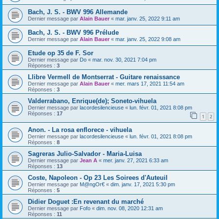
Bach, J. S. - BWV 996 Allemande
Dernier message par
Alain Bauer
«
mar. janv. 25, 2022 9:11 am
Bach, J. S. - BWV 996 Prélude
Dernier message par
Alain Bauer
«
mar. janv. 25, 2022 9:08 am
Etude op 35 de F. Sor
Dernier message par
Do
«
mar. nov. 30, 2021 7:04 pm
Réponses :
3
Llibre Vermell de Montserrat - Guitare renaissance
Dernier message par
Alain Bauer
«
mer. mars 17, 2021 11:54 am
Réponses :
3
Valderrabano, Enrique(de); Soneto-vihuela
Dernier message par
lacordesilencieuse
«
lun. févr. 01, 2021 8:08 pm
Réponses :
17
1
2
Anon. - La rosa enflorece - vihuela
Dernier message par
lacordesilencieuse
«
lun. févr. 01, 2021 8:08 pm
Réponses :
8
Sagreras Julio-Salvador - Maria-Luisa
Dernier message par
Jean A
«
mer. janv. 27, 2021 6:33 am
Réponses :
13
Coste, Napoleon - Op 23 Les Soirees d'Auteuil
Dernier message par
M@ngOr€
«
dim. janv. 17, 2021 5:30 pm
Réponses :
5
Didier Doguet :En revenant du marché
Dernier message par
Fofo
«
dim. nov. 08, 2020 12:31 am
Réponses :
11