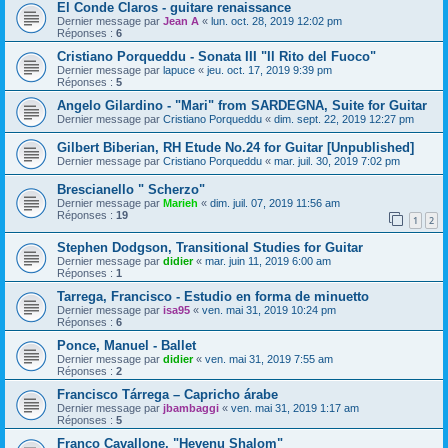
El Conde Claros - guitare renaissance
Dernier message par
Jean A
«
lun. oct. 28, 2019 12:02 pm
Réponses :
6
Cristiano Porqueddu - Sonata III "Il Rito del Fuoco"
Dernier message par
lapuce
«
jeu. oct. 17, 2019 9:39 pm
Réponses :
5
Angelo Gilardino - "Mari" from SARDEGNA, Suite for Guitar
Dernier message par
Cristiano Porqueddu
«
dim. sept. 22, 2019 12:27 pm
Gilbert Biberian, RH Etude No.24 for Guitar [Unpublished]
Dernier message par
Cristiano Porqueddu
«
mar. juil. 30, 2019 7:02 pm
Brescianello " Scherzo"
Dernier message par
Marieh
«
dim. juil. 07, 2019 11:56 am
Réponses :
19
1
2
Stephen Dodgson, Transitional Studies for Guitar
Dernier message par
didier
«
mar. juin 11, 2019 6:00 am
Réponses :
1
Tarrega, Francisco - Estudio en forma de minuetto
Dernier message par
isa95
«
ven. mai 31, 2019 10:24 pm
Réponses :
6
Ponce, Manuel - Ballet
Dernier message par
didier
«
ven. mai 31, 2019 7:55 am
Réponses :
2
Francisco Tárrega – Capricho árabe
Dernier message par
jbambaggi
«
ven. mai 31, 2019 1:17 am
Réponses :
5
Franco Cavallone, "Hevenu Shalom"