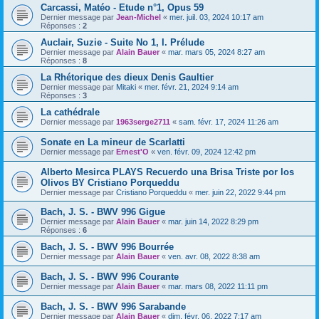
Carcassi, Matéo - Etude n°1, Opus 59
Dernier message par
Jean-Michel
«
mer. juil. 03, 2024 10:17 am
Réponses :
2
Auclair, Suzie - Suite No 1, I. Prélude
Dernier message par
Alain Bauer
«
mar. mars 05, 2024 8:27 am
Réponses :
8
La Rhétorique des dieux Denis Gaultier
Dernier message par
Mitaki
«
mer. févr. 21, 2024 9:14 am
Réponses :
3
La cathédrale
Dernier message par
1963serge2711
«
sam. févr. 17, 2024 11:26 am
Sonate en La mineur de Scarlatti
Dernier message par
Ernest'O
«
ven. févr. 09, 2024 12:42 pm
Alberto Mesirca PLAYS Recuerdo una Brisa Triste por los
Olivos BY Cristiano Porqueddu
Dernier message par
Cristiano Porqueddu
«
mer. juin 22, 2022 9:44 pm
Bach, J. S. - BWV 996 Gigue
Dernier message par
Alain Bauer
«
mar. juin 14, 2022 8:29 pm
Réponses :
6
Bach, J. S. - BWV 996 Bourrée
Dernier message par
Alain Bauer
«
ven. avr. 08, 2022 8:38 am
Bach, J. S. - BWV 996 Courante
Dernier message par
Alain Bauer
«
mar. mars 08, 2022 11:11 pm
Bach, J. S. - BWV 996 Sarabande
Dernier message par
Alain Bauer
«
dim. févr. 06, 2022 7:17 am