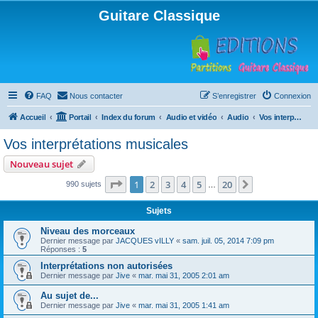
Guitare Classique
FAQ
Nous contacter
S’enregistrer
Connexion
Accueil
Portail
Index du forum
Audio et vidéo
Audio
Vos interprétations musicales
Vos interprétations musicales
Nouveau sujet
Page
1
sur
20
1
2
3
4
5
20
Suivante
990 sujets
…
Sujets
Niveau des morceaux
Dernier message par
JACQUES vILLY
«
sam. juil. 05, 2014 7:09 pm
Réponses :
5
Interprétations non autorisées
Dernier message par
Jive
«
mar. mai 31, 2005 2:01 am
Au sujet de...
Dernier message par
Jive
«
mar. mai 31, 2005 1:41 am