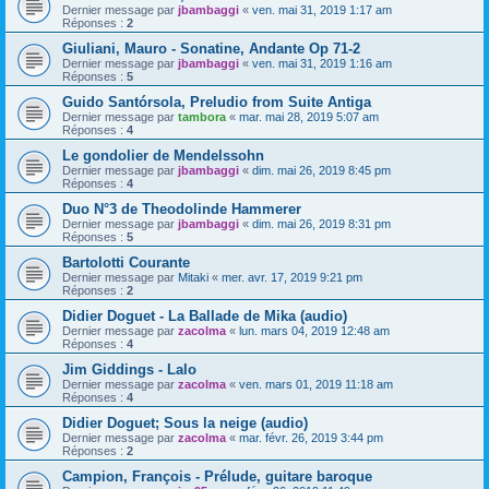
Dernier message par
jbambaggi
«
ven. mai 31, 2019 1:17 am
Réponses :
2
Giuliani, Mauro - Sonatine, Andante Op 71-2
Dernier message par
jbambaggi
«
ven. mai 31, 2019 1:16 am
Réponses :
5
Guido Santórsola, Preludio from Suite Antiga
Dernier message par
tambora
«
mar. mai 28, 2019 5:07 am
Réponses :
4
Le gondolier de Mendelssohn
Dernier message par
jbambaggi
«
dim. mai 26, 2019 8:45 pm
Réponses :
4
Duo N°3 de Theodolinde Hammerer
Dernier message par
jbambaggi
«
dim. mai 26, 2019 8:31 pm
Réponses :
5
Bartolotti Courante
Dernier message par
Mitaki
«
mer. avr. 17, 2019 9:21 pm
Réponses :
2
Didier Doguet - La Ballade de Mika (audio)
Dernier message par
zacolma
«
lun. mars 04, 2019 12:48 am
Réponses :
4
Jim Giddings - Lalo
Dernier message par
zacolma
«
ven. mars 01, 2019 11:18 am
Réponses :
4
Didier Doguet; Sous la neige (audio)
Dernier message par
zacolma
«
mar. févr. 26, 2019 3:44 pm
Réponses :
2
Campion, François - Prélude, guitare baroque