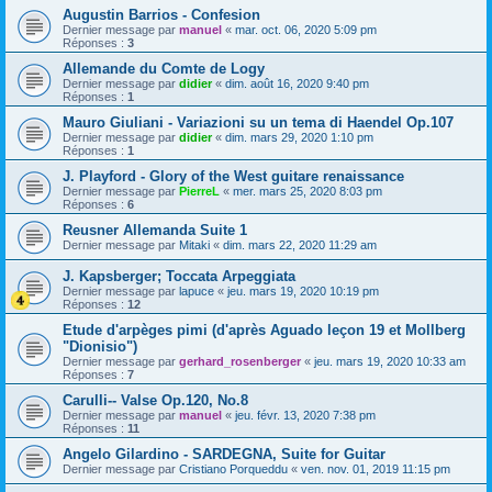
Augustin Barrios - Confesion
Dernier message par
manuel
«
mar. oct. 06, 2020 5:09 pm
Réponses :
3
Allemande du Comte de Logy
Dernier message par
didier
«
dim. août 16, 2020 9:40 pm
Réponses :
1
Mauro Giuliani - Variazioni su un tema di Haendel Op.107
Dernier message par
didier
«
dim. mars 29, 2020 1:10 pm
Réponses :
1
J. Playford - Glory of the West guitare renaissance
Dernier message par
PierreL
«
mer. mars 25, 2020 8:03 pm
Réponses :
6
Reusner Allemanda Suite 1
Dernier message par
Mitaki
«
dim. mars 22, 2020 11:29 am
J. Kapsberger; Toccata Arpeggiata
Dernier message par
lapuce
«
jeu. mars 19, 2020 10:19 pm
Réponses :
12
Etude d'arpèges pimi (d'après Aguado leçon 19 et Mollberg
"Dionisio")
Dernier message par
gerhard_rosenberger
«
jeu. mars 19, 2020 10:33 am
Réponses :
7
Carulli-- Valse Op.120, No.8
Dernier message par
manuel
«
jeu. févr. 13, 2020 7:38 pm
Réponses :
11
Angelo Gilardino - SARDEGNA, Suite for Guitar
Dernier message par
Cristiano Porqueddu
«
ven. nov. 01, 2019 11:15 pm