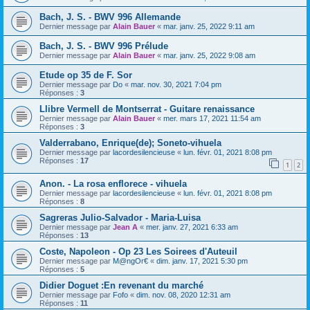
Bach, J. S. - BWV 996 Allemande
Dernier message par
Alain Bauer
«
mar. janv. 25, 2022 9:11 am
Bach, J. S. - BWV 996 Prélude
Dernier message par
Alain Bauer
«
mar. janv. 25, 2022 9:08 am
Etude op 35 de F. Sor
Dernier message par
Do
«
mar. nov. 30, 2021 7:04 pm
Réponses :
3
Llibre Vermell de Montserrat - Guitare renaissance
Dernier message par
Alain Bauer
«
mer. mars 17, 2021 11:54 am
Réponses :
3
Valderrabano, Enrique(de); Soneto-vihuela
Dernier message par
lacordesilencieuse
«
lun. févr. 01, 2021 8:08 pm
Réponses :
17
1
2
Anon. - La rosa enflorece - vihuela
Dernier message par
lacordesilencieuse
«
lun. févr. 01, 2021 8:08 pm
Réponses :
8
Sagreras Julio-Salvador - Maria-Luisa
Dernier message par
Jean A
«
mer. janv. 27, 2021 6:33 am
Réponses :
13
Coste, Napoleon - Op 23 Les Soirees d'Auteuil
Dernier message par
M@ngOr€
«
dim. janv. 17, 2021 5:30 pm
Réponses :
5
Didier Doguet :En revenant du marché
Dernier message par
Fofo
«
dim. nov. 08, 2020 12:31 am
Réponses :
11