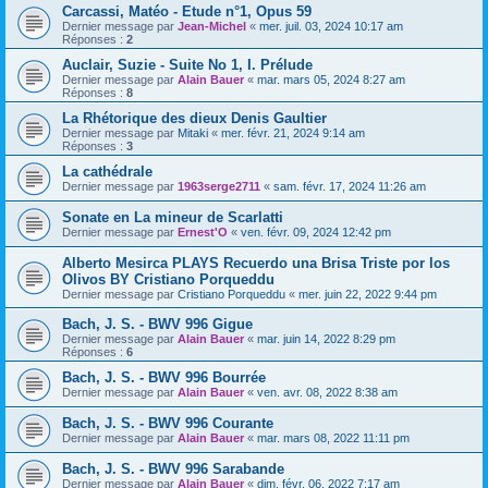
Carcassi, Matéo - Etude n°1, Opus 59
Dernier message par
Jean-Michel
«
mer. juil. 03, 2024 10:17 am
Réponses :
2
Auclair, Suzie - Suite No 1, I. Prélude
Dernier message par
Alain Bauer
«
mar. mars 05, 2024 8:27 am
Réponses :
8
La Rhétorique des dieux Denis Gaultier
Dernier message par
Mitaki
«
mer. févr. 21, 2024 9:14 am
Réponses :
3
La cathédrale
Dernier message par
1963serge2711
«
sam. févr. 17, 2024 11:26 am
Sonate en La mineur de Scarlatti
Dernier message par
Ernest'O
«
ven. févr. 09, 2024 12:42 pm
Alberto Mesirca PLAYS Recuerdo una Brisa Triste por los
Olivos BY Cristiano Porqueddu
Dernier message par
Cristiano Porqueddu
«
mer. juin 22, 2022 9:44 pm
Bach, J. S. - BWV 996 Gigue
Dernier message par
Alain Bauer
«
mar. juin 14, 2022 8:29 pm
Réponses :
6
Bach, J. S. - BWV 996 Bourrée
Dernier message par
Alain Bauer
«
ven. avr. 08, 2022 8:38 am
Bach, J. S. - BWV 996 Courante
Dernier message par
Alain Bauer
«
mar. mars 08, 2022 11:11 pm
Bach, J. S. - BWV 996 Sarabande
Dernier message par
Alain Bauer
«
dim. févr. 06, 2022 7:17 am