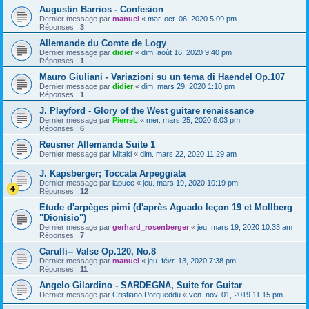
Augustin Barrios - Confesion
Dernier message par
manuel
«
mar. oct. 06, 2020 5:09 pm
Réponses :
3
Allemande du Comte de Logy
Dernier message par
didier
«
dim. août 16, 2020 9:40 pm
Réponses :
1
Mauro Giuliani - Variazioni su un tema di Haendel Op.107
Dernier message par
didier
«
dim. mars 29, 2020 1:10 pm
Réponses :
1
J. Playford - Glory of the West guitare renaissance
Dernier message par
PierreL
«
mer. mars 25, 2020 8:03 pm
Réponses :
6
Reusner Allemanda Suite 1
Dernier message par
Mitaki
«
dim. mars 22, 2020 11:29 am
J. Kapsberger; Toccata Arpeggiata
Dernier message par
lapuce
«
jeu. mars 19, 2020 10:19 pm
Réponses :
12
Etude d'arpèges pimi (d'après Aguado leçon 19 et Mollberg
"Dionisio")
Dernier message par
gerhard_rosenberger
«
jeu. mars 19, 2020 10:33 am
Réponses :
7
Carulli-- Valse Op.120, No.8
Dernier message par
manuel
«
jeu. févr. 13, 2020 7:38 pm
Réponses :
11
Angelo Gilardino - SARDEGNA, Suite for Guitar
Dernier message par
Cristiano Porqueddu
«
ven. nov. 01, 2019 11:15 pm