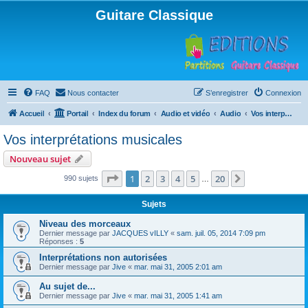
Guitare Classique
FAQ
Nous contacter
S’enregistrer
Connexion
Accueil
Portail
Index du forum
Audio et vidéo
Audio
Vos interprétations musicales
Vos interprétations musicales
Nouveau sujet
Page
1
sur
20
1
2
3
4
5
20
Suivante
990 sujets
…
Sujets
Niveau des morceaux
Dernier message par
JACQUES vILLY
«
sam. juil. 05, 2014 7:09 pm
Réponses :
5
Interprétations non autorisées
Dernier message par
Jive
«
mar. mai 31, 2005 2:01 am
Au sujet de...
Dernier message par
Jive
«
mar. mai 31, 2005 1:41 am