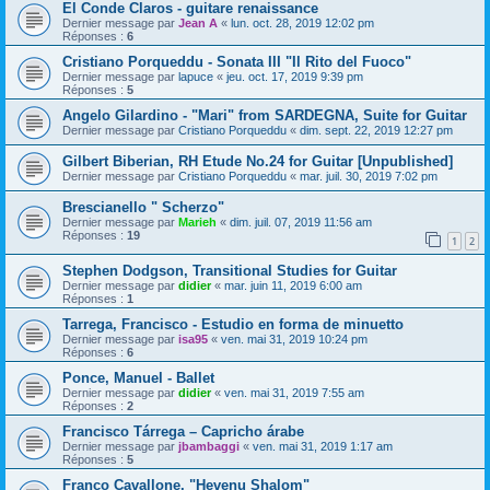
El Conde Claros - guitare renaissance
Dernier message par
Jean A
«
lun. oct. 28, 2019 12:02 pm
Réponses :
6
Cristiano Porqueddu - Sonata III "Il Rito del Fuoco"
Dernier message par
lapuce
«
jeu. oct. 17, 2019 9:39 pm
Réponses :
5
Angelo Gilardino - "Mari" from SARDEGNA, Suite for Guitar
Dernier message par
Cristiano Porqueddu
«
dim. sept. 22, 2019 12:27 pm
Gilbert Biberian, RH Etude No.24 for Guitar [Unpublished]
Dernier message par
Cristiano Porqueddu
«
mar. juil. 30, 2019 7:02 pm
Brescianello " Scherzo"
Dernier message par
Marieh
«
dim. juil. 07, 2019 11:56 am
Réponses :
19
1
2
Stephen Dodgson, Transitional Studies for Guitar
Dernier message par
didier
«
mar. juin 11, 2019 6:00 am
Réponses :
1
Tarrega, Francisco - Estudio en forma de minuetto
Dernier message par
isa95
«
ven. mai 31, 2019 10:24 pm
Réponses :
6
Ponce, Manuel - Ballet
Dernier message par
didier
«
ven. mai 31, 2019 7:55 am
Réponses :
2
Francisco Tárrega – Capricho árabe
Dernier message par
jbambaggi
«
ven. mai 31, 2019 1:17 am
Réponses :
5
Franco Cavallone, "Hevenu Shalom"