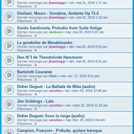
Dernier message par
jbambaggi
«
ven. mai 31, 2019 1:17 am
Réponses :
2
Giuliani, Mauro - Sonatine, Andante Op 71-2
Dernier message par
jbambaggi
«
ven. mai 31, 2019 1:16 am
Réponses :
5
Guido Santórsola, Preludio from Suite Antiga
Dernier message par
tambora
«
mar. mai 28, 2019 5:07 am
Réponses :
4
Le gondolier de Mendelssohn
Dernier message par
jbambaggi
«
dim. mai 26, 2019 8:45 pm
Réponses :
4
Duo N°3 de Theodolinde Hammerer
Dernier message par
jbambaggi
«
dim. mai 26, 2019 8:31 pm
Réponses :
5
Bartolotti Courante
Dernier message par
Mitaki
«
mer. avr. 17, 2019 9:21 pm
Réponses :
2
Didier Doguet - La Ballade de Mika (audio)
Dernier message par
zacolma
«
lun. mars 04, 2019 12:48 am
Réponses :
4
Jim Giddings - Lalo
Dernier message par
zacolma
«
ven. mars 01, 2019 11:18 am
Réponses :
4
Didier Doguet; Sous la neige (audio)
Dernier message par
zacolma
«
mar. févr. 26, 2019 3:44 pm
Réponses :
2
Campion, François - Prélude, guitare baroque