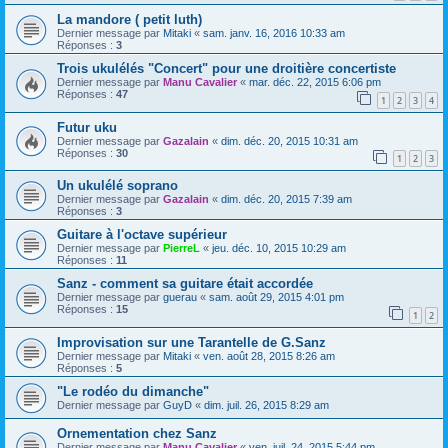
La mandore ( petit luth)
Dernier message par
Mitaki
«
sam. janv. 16, 2016 10:33 am
Réponses :
3
Trois ukulélés "Concert" pour une droitière concertiste
Dernier message par
Manu Cavalier
«
mar. déc. 22, 2015 6:06 pm
Réponses :
47
1
2
3
4
Futur uku
Dernier message par
Gazalain
«
dim. déc. 20, 2015 10:31 am
Réponses :
30
1
2
3
Un ukulélé soprano
Dernier message par
Gazalain
«
dim. déc. 20, 2015 7:39 am
Réponses :
3
Guitare à l'octave supérieur
Dernier message par
PierreL
«
jeu. déc. 10, 2015 10:29 am
Réponses :
11
Sanz - comment sa guitare était accordée
Dernier message par
guerau
«
sam. août 29, 2015 4:01 pm
Réponses :
15
1
2
Improvisation sur une Tarantelle de G.Sanz
Dernier message par
Mitaki
«
ven. août 28, 2015 8:26 am
Réponses :
5
"Le rodéo du dimanche"
Dernier message par
GuyD
«
dim. juil. 26, 2015 8:29 am
Ornementation chez Sanz
Dernier message par
Manu Cavalier
«
ven. juil. 24, 2015 5:44 pm