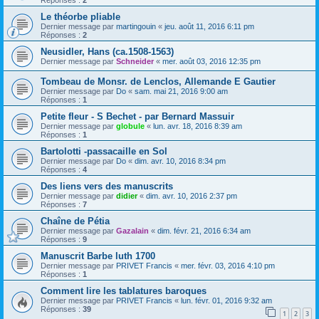
Réponses :
2
Le théorbe pliable
Dernier message par
martingouin
«
jeu. août 11, 2016 6:11 pm
Réponses :
2
Neusidler, Hans (ca.1508-1563)
Dernier message par
Schneider
«
mer. août 03, 2016 12:35 pm
Tombeau de Monsr. de Lenclos, Allemande E Gautier
Dernier message par
Do
«
sam. mai 21, 2016 9:00 am
Réponses :
1
Petite fleur - S Bechet - par Bernard Massuir
Dernier message par
globule
«
lun. avr. 18, 2016 8:39 am
Réponses :
1
Bartolotti -passacaille en Sol
Dernier message par
Do
«
dim. avr. 10, 2016 8:34 pm
Réponses :
4
Des liens vers des manuscrits
Dernier message par
didier
«
dim. avr. 10, 2016 2:37 pm
Réponses :
7
Chaîne de Pétia
Dernier message par
Gazalain
«
dim. févr. 21, 2016 6:34 am
Réponses :
9
Manuscrit Barbe luth 1700
Dernier message par
PRIVET Francis
«
mer. févr. 03, 2016 4:10 pm
Réponses :
1
Comment lire les tablatures baroques
Dernier message par
PRIVET Francis
«
lun. févr. 01, 2016 9:32 am
Réponses :
39
1
2
3