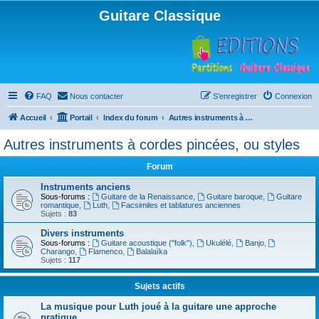
Guitare Classique
FAQ
Nous contacter
S’enregistrer
Connexion
Accueil
Portail
Index du forum
Autres instruments à cordes pincées, ou styles
Autres instruments à cordes pincées, ou styles
Forum
Instruments anciens
Sous-forums :
Guitare de la Renaissance
,
Guitare baroque
,
Guitare
romantique
,
Luth
,
Facsimiles et tablatures anciennes
Sujets :
83
Divers instruments
Sous-forums :
Guitare acoustique ("folk")
,
Ukulélé
,
Banjo
,
Charango
,
Flamenco
,
Balalaïka
Sujets :
117
Sujets actifs
La musique pour Luth joué à la guitare une approche
pratique