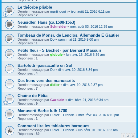
Réponses :
2
Le théorbe pliable
Dernier message par
martingouin
«
jeu. août 11, 2016 6:11 pm
Réponses :
2
Neusidler, Hans (ca.1508-1563)
Dernier message par
Schneider
«
mer. août 03, 2016 12:35 pm
Tombeau de Monsr. de Lenclos, Allemande E Gautier
Dernier message par
Do
«
sam. mai 21, 2016 9:00 am
Réponses :
1
Petite fleur - S Bechet - par Bernard Massuir
Dernier message par
globule
«
lun. avr. 18, 2016 8:39 am
Réponses :
1
Bartolotti -passacaille en Sol
Dernier message par
Do
«
dim. avr. 10, 2016 8:34 pm
Réponses :
4
Des liens vers des manuscrits
Dernier message par
didier
«
dim. avr. 10, 2016 2:37 pm
Réponses :
7
Chaîne de Pétia
Dernier message par
Gazalain
«
dim. févr. 21, 2016 6:34 am
Réponses :
9
Manuscrit Barbe luth 1700
Dernier message par
PRIVET Francis
«
mer. févr. 03, 2016 4:10 pm
Réponses :
1
Comment lire les tablatures baroques
Dernier message par
PRIVET Francis
«
lun. févr. 01, 2016 9:32 am
Réponses :
39
1
2
3