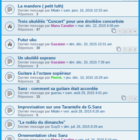
La mandore ( petit luth)
Dernier message par
Mitaki
«
sam. janv. 16, 2016 10:33 am
Réponses :
3
Trois ukulélés "Concert" pour une droitière concertiste
Dernier message par
Manu Cavalier
«
mar. déc. 22, 2015 6:06 pm
Réponses :
47
1
2
3
4
Futur uku
Dernier message par
Gazalain
«
dim. déc. 20, 2015 10:31 am
Réponses :
30
1
2
3
Un ukulélé soprano
Dernier message par
Gazalain
«
dim. déc. 20, 2015 7:39 am
Réponses :
3
Guitare à l'octave supérieur
Dernier message par
PierreL
«
jeu. déc. 10, 2015 10:29 am
Réponses :
11
Sanz - comment sa guitare était accordée
Dernier message par
guerau
«
sam. août 29, 2015 4:01 pm
Réponses :
15
1
2
Improvisation sur une Tarantelle de G.Sanz
Dernier message par
Mitaki
«
ven. août 28, 2015 8:26 am
Réponses :
5
"Le rodéo du dimanche"
Dernier message par
GuyD
«
dim. juil. 26, 2015 8:29 am
Ornementation chez Sanz
Dernier message par
Manu Cavalier
«
ven. juil. 24, 2015 5:44 pm