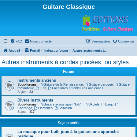
Guitare Classique
FAQ
Nous contacter
S’enregistrer
Connexion
Accueil
Portail
Index du forum
Autres instruments à cordes pincées, ou styles
Autres instruments à cordes pincées, ou styles
Forum
Instruments anciens
Sous-forums :
Guitare de la Renaissance
,
Guitare baroque
,
Guitare
romantique
,
Luth
,
Facsimiles et tablatures anciennes
Sujets :
83
Divers instruments
Sous-forums :
Guitare acoustique ("folk")
,
Ukulélé
,
Banjo
,
Charango
,
Flamenco
,
Balalaïka
Sujets :
117
Sujets actifs
La musique pour Luth joué à la guitare une approche
pratique