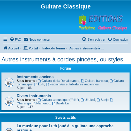
Guitare Classique
FAQ
Nous contacter
S’enregistrer
Connexion
Accueil
Portail
Index du forum
Autres instruments à cordes pincées, ou styles
Autres instruments à cordes pincées, ou styles
Forum
Instruments anciens
Sous-forums :
Guitare de la Renaissance
,
Guitare baroque
,
Guitare
romantique
,
Luth
,
Facsimiles et tablatures anciennes
Sujets :
83
Divers instruments
Sous-forums :
Guitare acoustique ("folk")
,
Ukulélé
,
Banjo
,
Charango
,
Flamenco
,
Balalaïka
Sujets :
117
Sujets actifs
La musique pour Luth joué à la guitare une approche
pratique