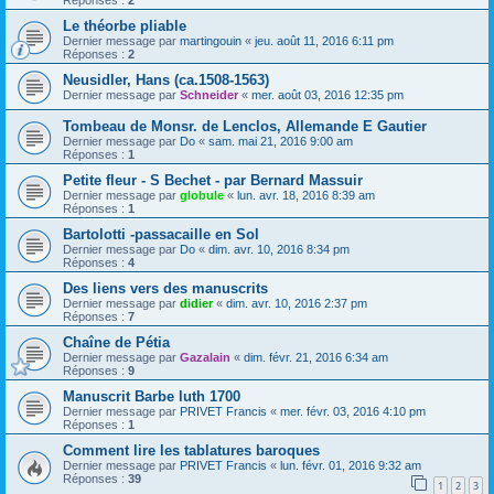
Réponses :
2
Le théorbe pliable
Dernier message par
martingouin
«
jeu. août 11, 2016 6:11 pm
Réponses :
2
Neusidler, Hans (ca.1508-1563)
Dernier message par
Schneider
«
mer. août 03, 2016 12:35 pm
Tombeau de Monsr. de Lenclos, Allemande E Gautier
Dernier message par
Do
«
sam. mai 21, 2016 9:00 am
Réponses :
1
Petite fleur - S Bechet - par Bernard Massuir
Dernier message par
globule
«
lun. avr. 18, 2016 8:39 am
Réponses :
1
Bartolotti -passacaille en Sol
Dernier message par
Do
«
dim. avr. 10, 2016 8:34 pm
Réponses :
4
Des liens vers des manuscrits
Dernier message par
didier
«
dim. avr. 10, 2016 2:37 pm
Réponses :
7
Chaîne de Pétia
Dernier message par
Gazalain
«
dim. févr. 21, 2016 6:34 am
Réponses :
9
Manuscrit Barbe luth 1700
Dernier message par
PRIVET Francis
«
mer. févr. 03, 2016 4:10 pm
Réponses :
1
Comment lire les tablatures baroques
Dernier message par
PRIVET Francis
«
lun. févr. 01, 2016 9:32 am
Réponses :
39
1
2
3