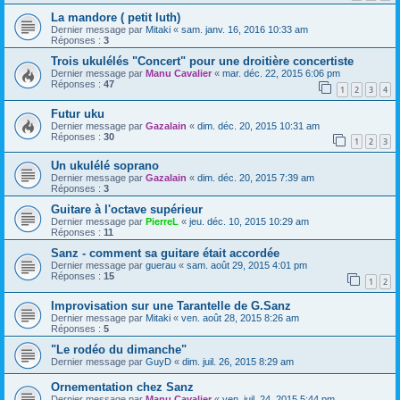
La mandore ( petit luth)
Dernier message par
Mitaki
«
sam. janv. 16, 2016 10:33 am
Réponses :
3
Trois ukulélés "Concert" pour une droitière concertiste
Dernier message par
Manu Cavalier
«
mar. déc. 22, 2015 6:06 pm
Réponses :
47
1
2
3
4
Futur uku
Dernier message par
Gazalain
«
dim. déc. 20, 2015 10:31 am
Réponses :
30
1
2
3
Un ukulélé soprano
Dernier message par
Gazalain
«
dim. déc. 20, 2015 7:39 am
Réponses :
3
Guitare à l'octave supérieur
Dernier message par
PierreL
«
jeu. déc. 10, 2015 10:29 am
Réponses :
11
Sanz - comment sa guitare était accordée
Dernier message par
guerau
«
sam. août 29, 2015 4:01 pm
Réponses :
15
1
2
Improvisation sur une Tarantelle de G.Sanz
Dernier message par
Mitaki
«
ven. août 28, 2015 8:26 am
Réponses :
5
"Le rodéo du dimanche"
Dernier message par
GuyD
«
dim. juil. 26, 2015 8:29 am
Ornementation chez Sanz
Dernier message par
Manu Cavalier
«
ven. juil. 24, 2015 5:44 pm