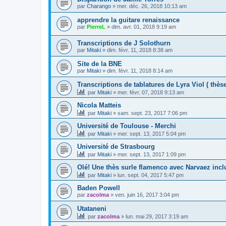
par
Charango
»
mer. déc. 26, 2018 10:13 am
apprendre la guitare renaissance
par
PierreL
»
dim. avr. 01, 2018 9:19 am
Transcriptions de J Solothurn
par
Mitaki
»
dim. févr. 11, 2018 8:38 am
Site de la BNE
par
Mitaki
»
dim. févr. 11, 2018 8:14 am
Transcriptions de tablatures de Lyra Viol ( thèse
par
Mitaki
»
mer. févr. 07, 2018 9:13 am
Nicola Matteis
par
Mitaki
»
sam. sept. 23, 2017 7:06 pm
Université de Toulouse - Merchi
par
Mitaki
»
mer. sept. 13, 2017 5:04 pm
Université de Strasbourg
par
Mitaki
»
mer. sept. 13, 2017 1:09 pm
Olé! Une thès surle flamenco avec Narvaez incl
par
Mitaki
»
lun. sept. 04, 2017 5:47 pm
Baden Powell
par
zacolma
»
ven. juin 16, 2017 3:04 pm
Utataneni
par
zacolma
»
lun. mai 29, 2017 3:19 am