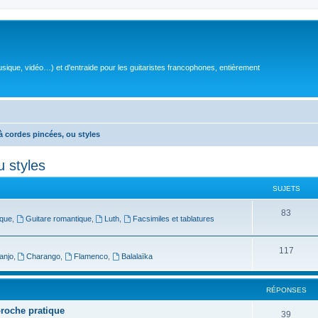
sique, vidéo…) et d'entraide pour les guitaristes francophones, entièrement
à cordes pincées, ou styles
u styles
SUJETS
S
83
oque
,
Guitare romantique
,
Luth
,
Facsimiles et tablatures
u
j
S
117
anjo
,
Charango
,
Flamenco
,
Balalaïka
e
u
t
j
RÉPONSES
s
e
proche pratique
R
39