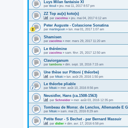
Luys Milan fantaisie XI
par
titouil
»
jeu. mai 11, 2017 8:57 pm
ZZ Top au(x) koto(s)
par
zacolma
»
jeu. mai 04, 2017 6:12 am
Peter Auguste - Colascione Sonatina
par
martingouin
»
lun. mai 01, 2017 1:07 am
Shamisen
par
zacolma
»
mer. mars 29, 2017 11:20 am
Le thérémine
par
zacolma
»
sam. févr. 25, 2017 12:50 am
Claviorganum
par
tambora
»
dim. sept. 18, 2016 7:15 am
Une thèse sur Pittoni ( théorbe)
par
Mitaki
»
lun. août 29, 2016 1:50 pm
Le théorbe pliable
par
Mitaki
»
mer. août 10, 2016 8:56 pm
Neusidler, Hans (ca.1508-1563)
par
Schneider
»
mer. août 03, 2016 12:35 pm
Tombeau de Monsr. de Lenclos, Allemande E G
par
Mitaki
»
sam. mai 21, 2016 8:29 am
Petite fleur - S Bechet - par Bernard Massuir
par
didier
»
dim. avr. 17, 2016 6:58 pm