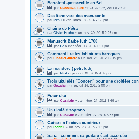
Bartolotti -passacaille en Sol
par
ClassicGuitare
»
mar. avr. 26, 2011 8:29 am
Des liens vers des manuscrits
par
Mitaki
»
ven. mars 18, 2016 7:55 pm
Chaîne de Pétia
par
Olivier Hecho
»
lun. nov. 30, 2015 2:27 pm
Manuscrit Barbe luth 1700
par
Do
»
mer. févr. 03, 2016 1:37 pm
Comment lire les tablatures baroques
par
ClassicGuitare
»
lun. avr. 23, 2012 12:15 pm
La mandore ( petit luth)
par
Mitaki
»
jeu. oct. 01, 2015 4:37 pm
Trois ukulélés "Concert" pour une droitière con
par
Gazalain
»
mar. juil. 16, 2013 2:00 pm
Futur uku
par
Gazalain
»
sam. déc. 24, 2011 8:46 am
Un ukulélé soprano
par
Gazalain
»
ven. févr. 27, 2015 3:37 pm
Guitare à l'octave supérieur
par
PierreL
»
lun. nov. 23, 2015 7:18 pm
Sanz - comment sa guitare était accordée