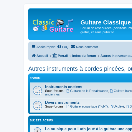
Guitare Classique
Forum de ressources (partitions, mu
gratuit, et sans publicité.
Accès rapide
FAQ
Nous contacter
Accueil
Portail
Index du forum
Autres instruments 
Autres instruments à cordes pincées, o
FORUM
Instruments anciens
Sous-forums :
Guitare de la Renaissance
,
Guitare bar
anciennes
Divers instruments
Sous-forums :
Guitare acoustique ("folk")
,
Ukulélé
,
B
SUJETS ACTIFS
La musique pour Luth joué à la guitare une ap