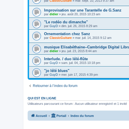
par
ClassicGuitare
»
mar. sept. 10, 2013 9:37 am
Improvisation sur une Tarantelle de G.Sanz
par
didier
»
jeu. août 20, 2015 10:23 am
"Le rodéo du dimanche"
par
GuyD
»
dim. juil. 26, 2015 8:29 am
Ornementation chez Sanz
par
ClassicGuitare
»
mar. juil. 14, 2015 9:12 am
musique Elisabéthaine--Cambridge Digital Libr
par
didier
»
jeu. juil. 23, 2015 8:44 am
Interlude. / duo lélé-flûte
par
GuyD
»
sam. juil. 04, 2015 10:18 pm
"jo lélé blues"
par
GuyD
»
mer. juin 17, 2015 4:39 pm
Retourner à l’index du forum
QUI EST EN LIGNE
Utilisateurs parcourant ce forum : Aucun utilisateur enregistré et 1 invité
Accueil
Portail
Index du forum