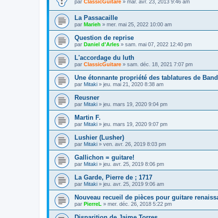
par
ClassicGuitare
»
mar. avr. 23, 2013 9:46 am
La Passacaille
par
Marieh
»
mer. mai 25, 2022 10:00 am
Question de reprise
par
Daniel d'Arles
»
sam. mai 07, 2022 12:40 pm
L'accordage du luth
par
ClassicGuitare
»
sam. déc. 18, 2021 7:07 pm
Une étonnante propriété des tablatures de Ban
par
Mitaki
»
jeu. mai 21, 2020 8:38 am
Reusner
par
Mitaki
»
jeu. mars 19, 2020 9:04 pm
Martin F.
par
Mitaki
»
jeu. mars 19, 2020 9:07 pm
Lushier (Lusher)
par
Mitaki
»
ven. avr. 26, 2019 8:03 pm
Gallichon = guitare!
par
Mitaki
»
jeu. avr. 25, 2019 8:06 pm
La Garde, Pierre de ; 1717
par
Mitaki
»
jeu. avr. 25, 2019 9:06 am
Nouveau recueil de pièces pour guitare renais
par
PierreL
»
mer. déc. 26, 2018 5:22 pm
Disparition de Jaime Torres