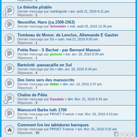
Réponses :
2
Le théorbe pliable
Dernier message par
martingouin
«
jeu. août 11, 2016 6:11 pm
Réponses :
2
Neusidler, Hans (ca.1508-1563)
Dernier message par
Schneider
«
mer. août 03, 2016 12:35 pm
Tombeau de Monsr. de Lenclos, Allemande E Gautier
Dernier message par
Do
«
sam. mai 21, 2016 9:00 am
Réponses :
1
Petite fleur - S Bechet - par Bernard Massuir
Dernier message par
globule
«
lun. avr. 18, 2016 8:39 am
Réponses :
1
Bartolotti -passacaille en Sol
Dernier message par
Do
«
dim. avr. 10, 2016 8:34 pm
Réponses :
4
Des liens vers des manuscrits
Dernier message par
didier
«
dim. avr. 10, 2016 2:37 pm
Réponses :
7
Chaîne de Pétia
Dernier message par
Gazalain
«
dim. févr. 21, 2016 6:34 am
Réponses :
9
Manuscrit Barbe luth 1700
Dernier message par
PRIVET Francis
«
mer. févr. 03, 2016 4:10 pm
Réponses :
1
Comment lire les tablatures baroques
Dernier message par
PRIVET Francis
«
lun. févr. 01, 2016 9:32 am
Réponses :
39
1
2
3