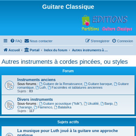
Guitare Classique
FAQ
Nous contacter
S’enregistrer
Connexion
Accueil
Portail
Index du forum
Autres instruments à cordes pincées, ou styles
Autres instruments à cordes pincées, ou styles
Forum
Instruments anciens
Sous-forums :
Guitare de la Renaissance
,
Guitare baroque
,
Guitare
romantique
,
Luth
,
Facsimiles et tablatures anciennes
Sujets :
83
Divers instruments
Sous-forums :
Guitare acoustique ("folk")
,
Ukulélé
,
Banjo
,
Charango
,
Flamenco
,
Balalaïka
Sujets :
117
Sujets actifs
La musique pour Luth joué à la guitare une approche
pratique