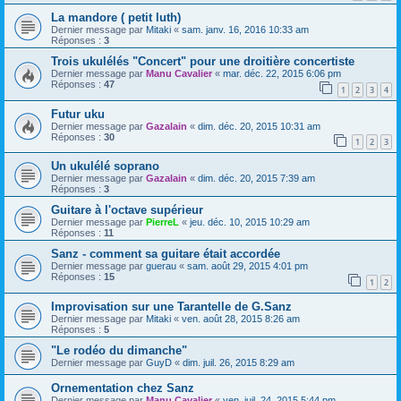
La mandore ( petit luth)
Dernier message par
Mitaki
«
sam. janv. 16, 2016 10:33 am
Réponses :
3
Trois ukulélés "Concert" pour une droitière concertiste
Dernier message par
Manu Cavalier
«
mar. déc. 22, 2015 6:06 pm
Réponses :
47
1
2
3
4
Futur uku
Dernier message par
Gazalain
«
dim. déc. 20, 2015 10:31 am
Réponses :
30
1
2
3
Un ukulélé soprano
Dernier message par
Gazalain
«
dim. déc. 20, 2015 7:39 am
Réponses :
3
Guitare à l'octave supérieur
Dernier message par
PierreL
«
jeu. déc. 10, 2015 10:29 am
Réponses :
11
Sanz - comment sa guitare était accordée
Dernier message par
guerau
«
sam. août 29, 2015 4:01 pm
Réponses :
15
1
2
Improvisation sur une Tarantelle de G.Sanz
Dernier message par
Mitaki
«
ven. août 28, 2015 8:26 am
Réponses :
5
"Le rodéo du dimanche"
Dernier message par
GuyD
«
dim. juil. 26, 2015 8:29 am
Ornementation chez Sanz
Dernier message par
Manu Cavalier
«
ven. juil. 24, 2015 5:44 pm