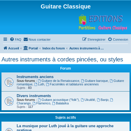
Guitare Classique
FAQ
Nous contacter
S’enregistrer
Connexion
Accueil
Portail
Index du forum
Autres instruments à cordes pincées, ou styles
Autres instruments à cordes pincées, ou styles
Forum
Instruments anciens
Sous-forums :
Guitare de la Renaissance
,
Guitare baroque
,
Guitare
romantique
,
Luth
,
Facsimiles et tablatures anciennes
Sujets :
83
Divers instruments
Sous-forums :
Guitare acoustique ("folk")
,
Ukulélé
,
Banjo
,
Charango
,
Flamenco
,
Balalaïka
Sujets :
117
Sujets actifs
La musique pour Luth joué à la guitare une approche
pratique