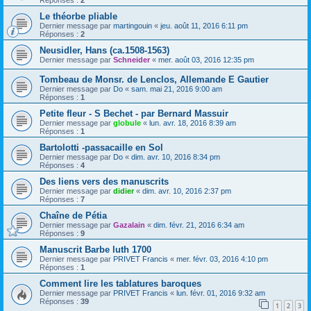
Réponses :
2
Le théorbe pliable
Dernier message par
martingouin
«
jeu. août 11, 2016 6:11 pm
Réponses :
2
Neusidler, Hans (ca.1508-1563)
Dernier message par
Schneider
«
mer. août 03, 2016 12:35 pm
Tombeau de Monsr. de Lenclos, Allemande E Gautier
Dernier message par
Do
«
sam. mai 21, 2016 9:00 am
Réponses :
1
Petite fleur - S Bechet - par Bernard Massuir
Dernier message par
globule
«
lun. avr. 18, 2016 8:39 am
Réponses :
1
Bartolotti -passacaille en Sol
Dernier message par
Do
«
dim. avr. 10, 2016 8:34 pm
Réponses :
4
Des liens vers des manuscrits
Dernier message par
didier
«
dim. avr. 10, 2016 2:37 pm
Réponses :
7
Chaîne de Pétia
Dernier message par
Gazalain
«
dim. févr. 21, 2016 6:34 am
Réponses :
9
Manuscrit Barbe luth 1700
Dernier message par
PRIVET Francis
«
mer. févr. 03, 2016 4:10 pm
Réponses :
1
Comment lire les tablatures baroques
Dernier message par
PRIVET Francis
«
lun. févr. 01, 2016 9:32 am
Réponses :
39
1
2
3