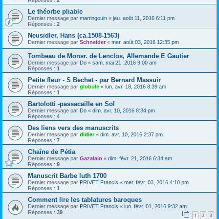
Réponses :
2
Le théorbe pliable
Dernier message par
martingouin
«
jeu. août 11, 2016 6:11 pm
Réponses :
2
Neusidler, Hans (ca.1508-1563)
Dernier message par
Schneider
«
mer. août 03, 2016 12:35 pm
Tombeau de Monsr. de Lenclos, Allemande E Gautier
Dernier message par
Do
«
sam. mai 21, 2016 9:00 am
Réponses :
1
Petite fleur - S Bechet - par Bernard Massuir
Dernier message par
globule
«
lun. avr. 18, 2016 8:39 am
Réponses :
1
Bartolotti -passacaille en Sol
Dernier message par
Do
«
dim. avr. 10, 2016 8:34 pm
Réponses :
4
Des liens vers des manuscrits
Dernier message par
didier
«
dim. avr. 10, 2016 2:37 pm
Réponses :
7
Chaîne de Pétia
Dernier message par
Gazalain
«
dim. févr. 21, 2016 6:34 am
Réponses :
9
Manuscrit Barbe luth 1700
Dernier message par
PRIVET Francis
«
mer. févr. 03, 2016 4:10 pm
Réponses :
1
Comment lire les tablatures baroques
Dernier message par
PRIVET Francis
«
lun. févr. 01, 2016 9:32 am
Réponses :
39
1
2
3