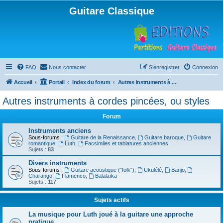
Guitare Classique
FAQ
Nous contacter
S’enregistrer
Connexion
Accueil
Portail
Index du forum
Autres instruments à cordes pincées, ou styles
Autres instruments à cordes pincées, ou styles
Forum
Instruments anciens
Sous-forums :
Guitare de la Renaissance
,
Guitare baroque
,
Guitare
romantique
,
Luth
,
Facsimiles et tablatures anciennes
Sujets :
83
Divers instruments
Sous-forums :
Guitare acoustique ("folk")
,
Ukulélé
,
Banjo
,
Charango
,
Flamenco
,
Balalaïka
Sujets :
117
Sujets actifs
La musique pour Luth joué à la guitare une approche
pratique