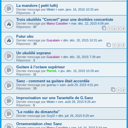
La mandore ( petit luth)
Dernier message par
Mitaki
«
sam. janv. 16, 2016 10:33 am
Réponses :
3
Trois ukulélés "Concert" pour une droitière concertiste
Dernier message par
Manu Cavalier
«
mar. déc. 22, 2015 6:06 pm
Réponses :
47
1
2
3
4
Futur uku
Dernier message par
Gazalain
«
dim. déc. 20, 2015 10:31 am
Réponses :
30
1
2
3
Un ukulélé soprano
Dernier message par
Gazalain
«
dim. déc. 20, 2015 7:39 am
Réponses :
3
Guitare à l'octave supérieur
Dernier message par
PierreL
«
jeu. déc. 10, 2015 10:29 am
Réponses :
11
Sanz - comment sa guitare était accordée
Dernier message par
guerau
«
sam. août 29, 2015 4:01 pm
Réponses :
15
1
2
Improvisation sur une Tarantelle de G.Sanz
Dernier message par
Mitaki
«
ven. août 28, 2015 8:26 am
Réponses :
5
"Le rodéo du dimanche"
Dernier message par
GuyD
«
dim. juil. 26, 2015 8:29 am
Ornementation chez Sanz
Dernier message par
Manu Cavalier
«
ven. juil. 24, 2015 5:44 pm