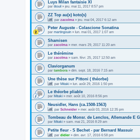
Luys Milan fantaisie XI
par
titouil
»
jeu. mai 11, 2017 8:57 pm
ZZ Top au(x) koto(s)
par
zacolma
»
jeu. mai 04, 2017 6:12 am
Peter Auguste - Colascione Sonatina
par
martingouin
»
lun. mai 01, 2017 1:07 am
Shamisen
par
zacolma
»
mer. mars 29, 2017 11:20 am
Le thérémine
par
zacolma
»
sam. févr. 25, 2017 12:50 am
Claviorganum
par
tambora
»
dim. sept. 18, 2016 7:15 am
Une thèse sur Pittoni ( théorbe)
par
Mitaki
»
lun. août 29, 2016 1:50 pm
Le théorbe pliable
par
Mitaki
»
mer. août 10, 2016 8:56 pm
Neusidler, Hans (ca.1508-1563)
par
Schneider
»
mer. août 03, 2016 12:35 pm
Tombeau de Monsr. de Lenclos, Allemande E G
par
Mitaki
»
sam. mai 21, 2016 8:29 am
Petite fleur - S Bechet - par Bernard Massuir
par
didier
»
dim. avr. 17, 2016 6:58 pm