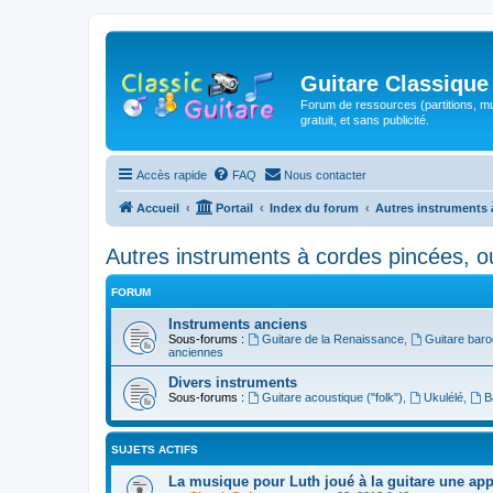
Guitare Classique
Forum de ressources (partitions, mu
gratuit, et sans publicité.
Accès rapide
FAQ
Nous contacter
Accueil
Portail
Index du forum
Autres instruments 
Autres instruments à cordes pincées, o
FORUM
Instruments anciens
Sous-forums :
Guitare de la Renaissance
,
Guitare bar
anciennes
Divers instruments
Sous-forums :
Guitare acoustique ("folk")
,
Ukulélé
,
B
SUJETS ACTIFS
La musique pour Luth joué à la guitare une ap