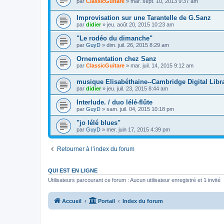
par
ClassicGuitare
»
mar. sept. 10, 2013 9:37 am
Improvisation sur une Tarantelle de G.Sanz
par
didier
»
jeu. août 20, 2015 10:23 am
"Le rodéo du dimanche"
par
GuyD
»
dim. juil. 26, 2015 8:29 am
Ornementation chez Sanz
par
ClassicGuitare
»
mar. juil. 14, 2015 9:12 am
musique Elisabéthaine--Cambridge Digital Libr
par
didier
»
jeu. juil. 23, 2015 8:44 am
Interlude. / duo lélé-flûte
par
GuyD
»
sam. juil. 04, 2015 10:18 pm
"jo lélé blues"
par
GuyD
»
mer. juin 17, 2015 4:39 pm
Retourner à l’index du forum
QUI EST EN LIGNE
Utilisateurs parcourant ce forum : Aucun utilisateur enregistré et 1 invité
Accueil
Portail
Index du forum