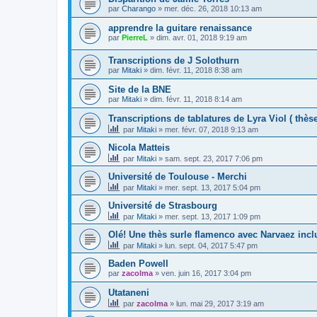
par
Charango
»
mer. déc. 26, 2018 10:13 am
apprendre la guitare renaissance
par
PierreL
»
dim. avr. 01, 2018 9:19 am
Transcriptions de J Solothurn
par
Mitaki
»
dim. févr. 11, 2018 8:38 am
Site de la BNE
par
Mitaki
»
dim. févr. 11, 2018 8:14 am
Transcriptions de tablatures de Lyra Viol ( thèse
par
Mitaki
»
mer. févr. 07, 2018 9:13 am
Nicola Matteis
par
Mitaki
»
sam. sept. 23, 2017 7:06 pm
Université de Toulouse - Merchi
par
Mitaki
»
mer. sept. 13, 2017 5:04 pm
Université de Strasbourg
par
Mitaki
»
mer. sept. 13, 2017 1:09 pm
Olé! Une thès surle flamenco avec Narvaez incl
par
Mitaki
»
lun. sept. 04, 2017 5:47 pm
Baden Powell
par
zacolma
»
ven. juin 16, 2017 3:04 pm
Utataneni
par
zacolma
»
lun. mai 29, 2017 3:19 am