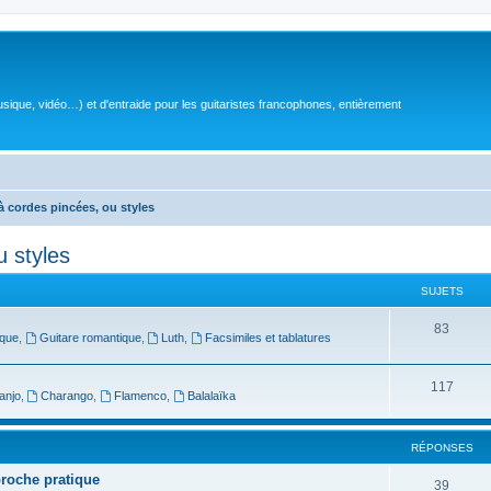
sique, vidéo…) et d'entraide pour les guitaristes francophones, entièrement
à cordes pincées, ou styles
u styles
SUJETS
S
83
oque
,
Guitare romantique
,
Luth
,
Facsimiles et tablatures
u
j
S
117
anjo
,
Charango
,
Flamenco
,
Balalaïka
e
u
t
j
RÉPONSES
s
e
proche pratique
R
39