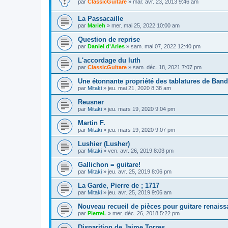
par
ClassicGuitare
»
mar. avr. 23, 2013 9:46 am
La Passacaille
par
Marieh
»
mer. mai 25, 2022 10:00 am
Question de reprise
par
Daniel d'Arles
»
sam. mai 07, 2022 12:40 pm
L'accordage du luth
par
ClassicGuitare
»
sam. déc. 18, 2021 7:07 pm
Une étonnante propriété des tablatures de Ban
par
Mitaki
»
jeu. mai 21, 2020 8:38 am
Reusner
par
Mitaki
»
jeu. mars 19, 2020 9:04 pm
Martin F.
par
Mitaki
»
jeu. mars 19, 2020 9:07 pm
Lushier (Lusher)
par
Mitaki
»
ven. avr. 26, 2019 8:03 pm
Gallichon = guitare!
par
Mitaki
»
jeu. avr. 25, 2019 8:06 pm
La Garde, Pierre de ; 1717
par
Mitaki
»
jeu. avr. 25, 2019 9:06 am
Nouveau recueil de pièces pour guitare renais
par
PierreL
»
mer. déc. 26, 2018 5:22 pm
Disparition de Jaime Torres