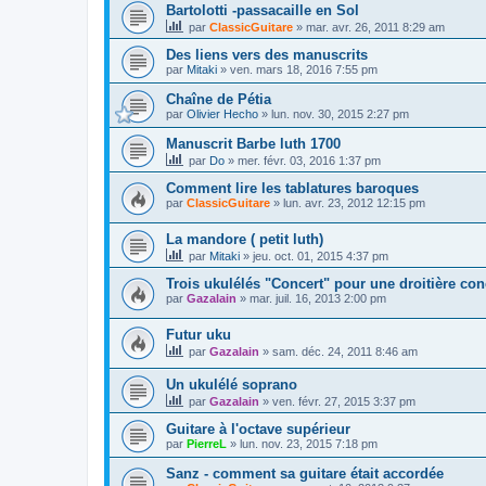
Bartolotti -passacaille en Sol
par
ClassicGuitare
»
mar. avr. 26, 2011 8:29 am
Des liens vers des manuscrits
par
Mitaki
»
ven. mars 18, 2016 7:55 pm
Chaîne de Pétia
par
Olivier Hecho
»
lun. nov. 30, 2015 2:27 pm
Manuscrit Barbe luth 1700
par
Do
»
mer. févr. 03, 2016 1:37 pm
Comment lire les tablatures baroques
par
ClassicGuitare
»
lun. avr. 23, 2012 12:15 pm
La mandore ( petit luth)
par
Mitaki
»
jeu. oct. 01, 2015 4:37 pm
Trois ukulélés "Concert" pour une droitière con
par
Gazalain
»
mar. juil. 16, 2013 2:00 pm
Futur uku
par
Gazalain
»
sam. déc. 24, 2011 8:46 am
Un ukulélé soprano
par
Gazalain
»
ven. févr. 27, 2015 3:37 pm
Guitare à l'octave supérieur
par
PierreL
»
lun. nov. 23, 2015 7:18 pm
Sanz - comment sa guitare était accordée