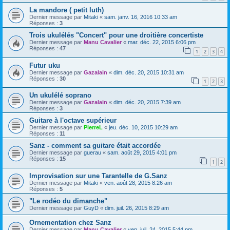
La mandore ( petit luth)
Dernier message par
Mitaki
«
sam. janv. 16, 2016 10:33 am
Réponses :
3
Trois ukulélés "Concert" pour une droitière concertiste
Dernier message par
Manu Cavalier
«
mar. déc. 22, 2015 6:06 pm
Réponses :
47
1
2
3
4
Futur uku
Dernier message par
Gazalain
«
dim. déc. 20, 2015 10:31 am
Réponses :
30
1
2
3
Un ukulélé soprano
Dernier message par
Gazalain
«
dim. déc. 20, 2015 7:39 am
Réponses :
3
Guitare à l'octave supérieur
Dernier message par
PierreL
«
jeu. déc. 10, 2015 10:29 am
Réponses :
11
Sanz - comment sa guitare était accordée
Dernier message par
guerau
«
sam. août 29, 2015 4:01 pm
Réponses :
15
1
2
Improvisation sur une Tarantelle de G.Sanz
Dernier message par
Mitaki
«
ven. août 28, 2015 8:26 am
Réponses :
5
"Le rodéo du dimanche"
Dernier message par
GuyD
«
dim. juil. 26, 2015 8:29 am
Ornementation chez Sanz
Dernier message par
Manu Cavalier
«
ven. juil. 24, 2015 5:44 pm