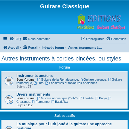
Guitare Classique
FAQ
Nous contacter
S’enregistrer
Connexion
Accueil
Portail
Index du forum
Autres instruments à cordes pincées, ou styles
Autres instruments à cordes pincées, ou styles
Forum
Instruments anciens
Sous-forums :
Guitare de la Renaissance
,
Guitare baroque
,
Guitare
romantique
,
Luth
,
Facsimiles et tablatures anciennes
Sujets :
83
Divers instruments
Sous-forums :
Guitare acoustique ("folk")
,
Ukulélé
,
Banjo
,
Charango
,
Flamenco
,
Balalaïka
Sujets :
117
Sujets actifs
La musique pour Luth joué à la guitare une approche
pratique