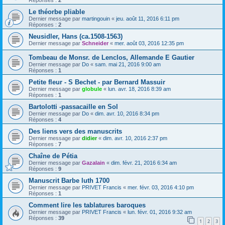
Réponses :
2
Le théorbe pliable
Dernier message par
martingouin
«
jeu. août 11, 2016 6:11 pm
Réponses :
2
Neusidler, Hans (ca.1508-1563)
Dernier message par
Schneider
«
mer. août 03, 2016 12:35 pm
Tombeau de Monsr. de Lenclos, Allemande E Gautier
Dernier message par
Do
«
sam. mai 21, 2016 9:00 am
Réponses :
1
Petite fleur - S Bechet - par Bernard Massuir
Dernier message par
globule
«
lun. avr. 18, 2016 8:39 am
Réponses :
1
Bartolotti -passacaille en Sol
Dernier message par
Do
«
dim. avr. 10, 2016 8:34 pm
Réponses :
4
Des liens vers des manuscrits
Dernier message par
didier
«
dim. avr. 10, 2016 2:37 pm
Réponses :
7
Chaîne de Pétia
Dernier message par
Gazalain
«
dim. févr. 21, 2016 6:34 am
Réponses :
9
Manuscrit Barbe luth 1700
Dernier message par
PRIVET Francis
«
mer. févr. 03, 2016 4:10 pm
Réponses :
1
Comment lire les tablatures baroques
Dernier message par
PRIVET Francis
«
lun. févr. 01, 2016 9:32 am
Réponses :
39
1
2
3