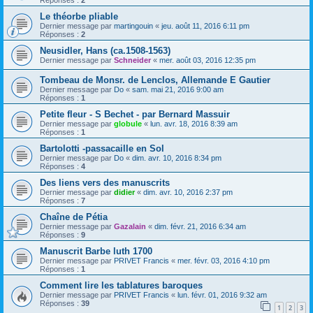
Réponses :
2
Le théorbe pliable
Dernier message par
martingouin
«
jeu. août 11, 2016 6:11 pm
Réponses :
2
Neusidler, Hans (ca.1508-1563)
Dernier message par
Schneider
«
mer. août 03, 2016 12:35 pm
Tombeau de Monsr. de Lenclos, Allemande E Gautier
Dernier message par
Do
«
sam. mai 21, 2016 9:00 am
Réponses :
1
Petite fleur - S Bechet - par Bernard Massuir
Dernier message par
globule
«
lun. avr. 18, 2016 8:39 am
Réponses :
1
Bartolotti -passacaille en Sol
Dernier message par
Do
«
dim. avr. 10, 2016 8:34 pm
Réponses :
4
Des liens vers des manuscrits
Dernier message par
didier
«
dim. avr. 10, 2016 2:37 pm
Réponses :
7
Chaîne de Pétia
Dernier message par
Gazalain
«
dim. févr. 21, 2016 6:34 am
Réponses :
9
Manuscrit Barbe luth 1700
Dernier message par
PRIVET Francis
«
mer. févr. 03, 2016 4:10 pm
Réponses :
1
Comment lire les tablatures baroques
Dernier message par
PRIVET Francis
«
lun. févr. 01, 2016 9:32 am
Réponses :
39
1
2
3