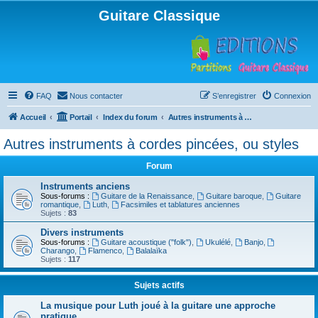
Guitare Classique
FAQ
Nous contacter
S’enregistrer
Connexion
Accueil
Portail
Index du forum
Autres instruments à cordes pincées, ou styles
Autres instruments à cordes pincées, ou styles
Forum
Instruments anciens
Sous-forums :
Guitare de la Renaissance
,
Guitare baroque
,
Guitare
romantique
,
Luth
,
Facsimiles et tablatures anciennes
Sujets :
83
Divers instruments
Sous-forums :
Guitare acoustique ("folk")
,
Ukulélé
,
Banjo
,
Charango
,
Flamenco
,
Balalaïka
Sujets :
117
Sujets actifs
La musique pour Luth joué à la guitare une approche
pratique