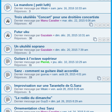
La mandore ( petit luth)
Dernier message par
Mitaki
«
sam. janv. 16, 2016 10:33 am
Réponses :
3
Trois ukulélés "Concert" pour une droitière concertiste
Dernier message par
Manu Cavalier
«
mar. déc. 22, 2015 6:06 pm
Réponses :
47
1
2
3
4
Futur uku
Dernier message par
Gazalain
«
dim. déc. 20, 2015 10:31 am
Réponses :
30
1
2
3
Un ukulélé soprano
Dernier message par
Gazalain
«
dim. déc. 20, 2015 7:39 am
Réponses :
3
Guitare à l'octave supérieur
Dernier message par
PierreL
«
jeu. déc. 10, 2015 10:29 am
Réponses :
11
Sanz - comment sa guitare était accordée
Dernier message par
guerau
«
sam. août 29, 2015 4:01 pm
Réponses :
15
1
2
Improvisation sur une Tarantelle de G.Sanz
Dernier message par
Mitaki
«
ven. août 28, 2015 8:26 am
Réponses :
5
"Le rodéo du dimanche"
Dernier message par
GuyD
«
dim. juil. 26, 2015 8:29 am
Ornementation chez Sanz
Dernier message par
Manu Cavalier
«
ven. juil. 24, 2015 5:44 pm