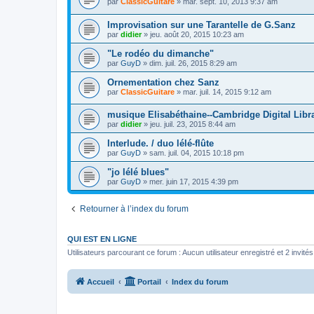
par
ClassicGuitare
»
mar. sept. 10, 2013 9:37 am
Improvisation sur une Tarantelle de G.Sanz
par
didier
»
jeu. août 20, 2015 10:23 am
"Le rodéo du dimanche"
par
GuyD
»
dim. juil. 26, 2015 8:29 am
Ornementation chez Sanz
par
ClassicGuitare
»
mar. juil. 14, 2015 9:12 am
musique Elisabéthaine--Cambridge Digital Libr
par
didier
»
jeu. juil. 23, 2015 8:44 am
Interlude. / duo lélé-flûte
par
GuyD
»
sam. juil. 04, 2015 10:18 pm
"jo lélé blues"
par
GuyD
»
mer. juin 17, 2015 4:39 pm
Retourner à l’index du forum
QUI EST EN LIGNE
Utilisateurs parcourant ce forum : Aucun utilisateur enregistré et 2 invités
Accueil
Portail
Index du forum