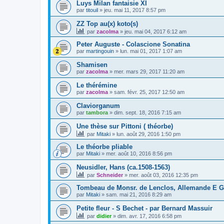
Luys Milan fantaisie XI
par
titouil
»
jeu. mai 11, 2017 8:57 pm
ZZ Top au(x) koto(s)
par
zacolma
»
jeu. mai 04, 2017 6:12 am
Peter Auguste - Colascione Sonatina
par
martingouin
»
lun. mai 01, 2017 1:07 am
Shamisen
par
zacolma
»
mer. mars 29, 2017 11:20 am
Le thérémine
par
zacolma
»
sam. févr. 25, 2017 12:50 am
Claviorganum
par
tambora
»
dim. sept. 18, 2016 7:15 am
Une thèse sur Pittoni ( théorbe)
par
Mitaki
»
lun. août 29, 2016 1:50 pm
Le théorbe pliable
par
Mitaki
»
mer. août 10, 2016 8:56 pm
Neusidler, Hans (ca.1508-1563)
par
Schneider
»
mer. août 03, 2016 12:35 pm
Tombeau de Monsr. de Lenclos, Allemande E G
par
Mitaki
»
sam. mai 21, 2016 8:29 am
Petite fleur - S Bechet - par Bernard Massuir
par
didier
»
dim. avr. 17, 2016 6:58 pm