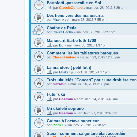
Bartolotti -passacaille en Sol
par
ClassicGuitare
»
mar. avr. 26, 2011 8:29 am
Des liens vers des manuscrits
par
Mitaki
»
ven. mars 18, 2016 7:55 pm
Chaîne de Pétia
par
Olivier Hecho
»
lun. nov. 30, 2015 2:27 pm
Manuscrit Barbe luth 1700
par
Do
»
mer. févr. 03, 2016 1:37 pm
Comment lire les tablatures baroques
par
ClassicGuitare
»
lun. avr. 23, 2012 12:15 pm
La mandore ( petit luth)
par
Mitaki
»
jeu. oct. 01, 2015 4:37 pm
Trois ukulélés "Concert" pour une droitière con
par
Gazalain
»
mar. juil. 16, 2013 2:00 pm
Futur uku
par
Gazalain
»
sam. déc. 24, 2011 8:46 am
Un ukulélé soprano
par
Gazalain
»
ven. févr. 27, 2015 3:37 pm
Guitare à l'octave supérieur
par
PierreL
»
lun. nov. 23, 2015 7:18 pm
Sanz - comment sa guitare était accordée