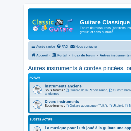
Guitare Classique
Forum de ressources (partitions, mu
gratuit, et sans publicité.
Accès rapide
FAQ
Nous contacter
Accueil
Portail
Index du forum
Autres instruments 
Autres instruments à cordes pincées, o
FORUM
Instruments anciens
Sous-forums :
Guitare de la Renaissance
,
Guitare bar
anciennes
Divers instruments
Sous-forums :
Guitare acoustique ("folk")
,
Ukulélé
,
B
SUJETS ACTIFS
La musique pour Luth joué à la guitare une ap