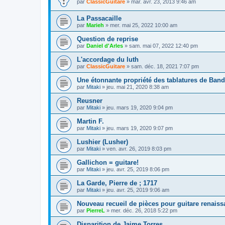
par
ClassicGuitare
»
mar. avr. 23, 2013 9:46 am
La Passacaille
par
Marieh
»
mer. mai 25, 2022 10:00 am
Question de reprise
par
Daniel d'Arles
»
sam. mai 07, 2022 12:40 pm
L'accordage du luth
par
ClassicGuitare
»
sam. déc. 18, 2021 7:07 pm
Une étonnante propriété des tablatures de Ban
par
Mitaki
»
jeu. mai 21, 2020 8:38 am
Reusner
par
Mitaki
»
jeu. mars 19, 2020 9:04 pm
Martin F.
par
Mitaki
»
jeu. mars 19, 2020 9:07 pm
Lushier (Lusher)
par
Mitaki
»
ven. avr. 26, 2019 8:03 pm
Gallichon = guitare!
par
Mitaki
»
jeu. avr. 25, 2019 8:06 pm
La Garde, Pierre de ; 1717
par
Mitaki
»
jeu. avr. 25, 2019 9:06 am
Nouveau recueil de pièces pour guitare renais
par
PierreL
»
mer. déc. 26, 2018 5:22 pm
Disparition de Jaime Torres