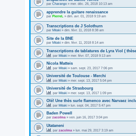
par
Charango
»
mer. déc. 26, 2018 10:13 am
apprendre la guitare renaissance
par
PierreL
»
dim. avr. 01, 2018 9:19 am
Transcriptions de J Solothurn
par
Mitaki
»
dim. févr. 11, 2018 8:38 am
Site de la BNE
par
Mitaki
»
dim. févr. 11, 2018 8:14 am
Transcriptions de tablatures de Lyra Viol ( thèse
par
Mitaki
»
mer. févr. 07, 2018 9:13 am
Nicola Matteis
par
Mitaki
»
sam. sept. 23, 2017 7:06 pm
Université de Toulouse - Merchi
par
Mitaki
»
mer. sept. 13, 2017 5:04 pm
Université de Strasbourg
par
Mitaki
»
mer. sept. 13, 2017 1:09 pm
Olé! Une thès surle flamenco avec Narvaez incl
par
Mitaki
»
lun. sept. 04, 2017 5:47 pm
Baden Powell
par
zacolma
»
ven. juin 16, 2017 3:04 pm
Utataneni
par
zacolma
»
lun. mai 29, 2017 3:19 am