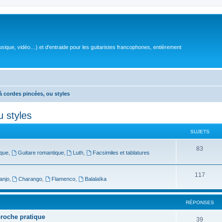
sique, vidéo…) et d'entraide pour les guitaristes francophones, entièrement
à cordes pincées, ou styles
u styles
SUJETS
S
83
oque
,
Guitare romantique
,
Luth
,
Facsimiles et tablatures
u
j
S
117
anjo
,
Charango
,
Flamenco
,
Balalaïka
e
u
t
j
RÉPONSES
s
e
proche pratique
R
39