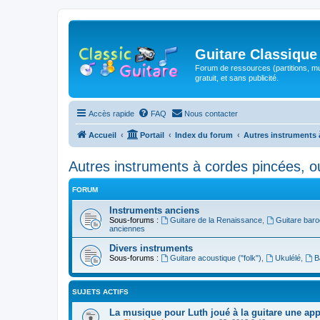
Guitare Classique
Forum de ressources (partitions, mu
gratuit, et sans publicité.
Accès rapide
FAQ
Nous contacter
Accueil
Portail
Index du forum
Autres instruments 
Autres instruments à cordes pincées, o
FORUM
Instruments anciens
Sous-forums :
Guitare de la Renaissance
,
Guitare bar
anciennes
Divers instruments
Sous-forums :
Guitare acoustique ("folk")
,
Ukulélé
,
B
SUJETS ACTIFS
La musique pour Luth joué à la guitare une ap