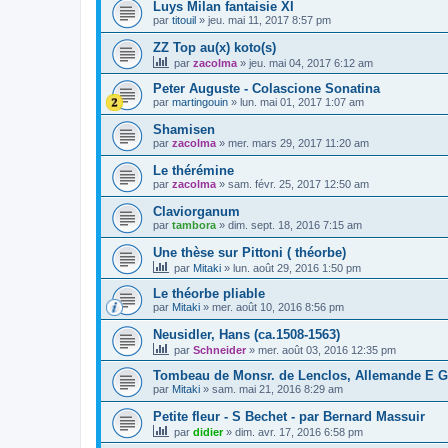
Luys Milan fantaisie XI
par
titouil
»
jeu. mai 11, 2017 8:57 pm
ZZ Top au(x) koto(s)
par
zacolma
»
jeu. mai 04, 2017 6:12 am
Peter Auguste - Colascione Sonatina
par
martingouin
»
lun. mai 01, 2017 1:07 am
Shamisen
par
zacolma
»
mer. mars 29, 2017 11:20 am
Le thérémine
par
zacolma
»
sam. févr. 25, 2017 12:50 am
Claviorganum
par
tambora
»
dim. sept. 18, 2016 7:15 am
Une thèse sur Pittoni ( théorbe)
par
Mitaki
»
lun. août 29, 2016 1:50 pm
Le théorbe pliable
par
Mitaki
»
mer. août 10, 2016 8:56 pm
Neusidler, Hans (ca.1508-1563)
par
Schneider
»
mer. août 03, 2016 12:35 pm
Tombeau de Monsr. de Lenclos, Allemande E G
par
Mitaki
»
sam. mai 21, 2016 8:29 am
Petite fleur - S Bechet - par Bernard Massuir
par
didier
»
dim. avr. 17, 2016 6:58 pm