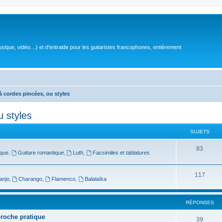
sique, vidéo…) et d'entraide pour les guitaristes francophones, entièrement
à cordes pincées, ou styles
u styles
SUJETS
S
83
oque
,
Guitare romantique
,
Luth
,
Facsimiles et tablatures
u
j
S
117
anjo
,
Charango
,
Flamenco
,
Balalaïka
e
u
t
j
RÉPONSES
s
e
proche pratique
R
39