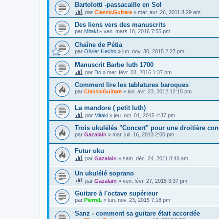
Bartolotti -passacaille en Sol
par
ClassicGuitare
»
mar. avr. 26, 2011 8:29 am
Des liens vers des manuscrits
par
Mitaki
»
ven. mars 18, 2016 7:55 pm
Chaîne de Pétia
par
Olivier Hecho
»
lun. nov. 30, 2015 2:27 pm
Manuscrit Barbe luth 1700
par
Do
»
mer. févr. 03, 2016 1:37 pm
Comment lire les tablatures baroques
par
ClassicGuitare
»
lun. avr. 23, 2012 12:15 pm
La mandore ( petit luth)
par
Mitaki
»
jeu. oct. 01, 2015 4:37 pm
Trois ukulélés "Concert" pour une droitière con
par
Gazalain
»
mar. juil. 16, 2013 2:00 pm
Futur uku
par
Gazalain
»
sam. déc. 24, 2011 8:46 am
Un ukulélé soprano
par
Gazalain
»
ven. févr. 27, 2015 3:37 pm
Guitare à l'octave supérieur
par
PierreL
»
lun. nov. 23, 2015 7:18 pm
Sanz - comment sa guitare était accordée