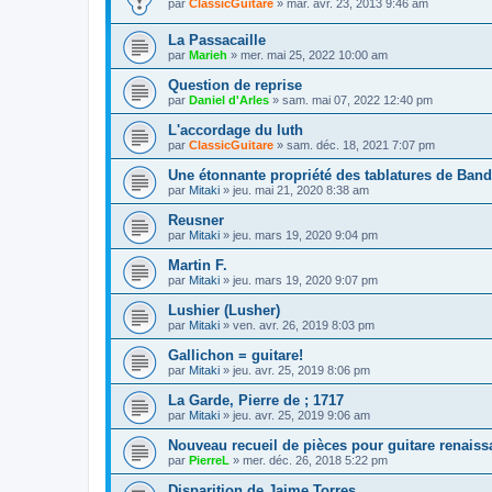
par
ClassicGuitare
»
mar. avr. 23, 2013 9:46 am
La Passacaille
par
Marieh
»
mer. mai 25, 2022 10:00 am
Question de reprise
par
Daniel d'Arles
»
sam. mai 07, 2022 12:40 pm
L'accordage du luth
par
ClassicGuitare
»
sam. déc. 18, 2021 7:07 pm
Une étonnante propriété des tablatures de Ban
par
Mitaki
»
jeu. mai 21, 2020 8:38 am
Reusner
par
Mitaki
»
jeu. mars 19, 2020 9:04 pm
Martin F.
par
Mitaki
»
jeu. mars 19, 2020 9:07 pm
Lushier (Lusher)
par
Mitaki
»
ven. avr. 26, 2019 8:03 pm
Gallichon = guitare!
par
Mitaki
»
jeu. avr. 25, 2019 8:06 pm
La Garde, Pierre de ; 1717
par
Mitaki
»
jeu. avr. 25, 2019 9:06 am
Nouveau recueil de pièces pour guitare renais
par
PierreL
»
mer. déc. 26, 2018 5:22 pm
Disparition de Jaime Torres