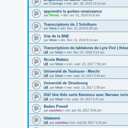
par
Charango
»
mer. déc. 26, 2018 10:13 am
apprendre la guitare renaissance
par
PierreL
»
dim. avr. 01, 2018 9:19 am
Transcriptions de J Solothurn
par
Mitaki
»
dim. févr. 11, 2018 8:38 am
Site de la BNE
par
Mitaki
»
dim. févr. 11, 2018 8:14 am
Transcriptions de tablatures de Lyra Viol ( thèse
par
Mitaki
»
mer. févr. 07, 2018 9:13 am
Nicola Matteis
par
Mitaki
»
sam. sept. 23, 2017 7:06 pm
Université de Toulouse - Merchi
par
Mitaki
»
mer. sept. 13, 2017 5:04 pm
Université de Strasbourg
par
Mitaki
»
mer. sept. 13, 2017 1:09 pm
Olé! Une thès surle flamenco avec Narvaez incl
par
Mitaki
»
lun. sept. 04, 2017 5:47 pm
Baden Powell
par
zacolma
»
ven. juin 16, 2017 3:04 pm
Utataneni
par
zacolma
»
lun. mai 29, 2017 3:19 am