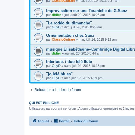
par
ClassicGuitare
»
mar. sept. 10, 2013 9:37 am
Improvisation sur une Tarantelle de G.Sanz
par
didier
»
jeu. août 20, 2015 10:23 am
"Le rodéo du dimanche"
par
GuyD
»
dim. juil. 26, 2015 8:29 am
Ornementation chez Sanz
par
ClassicGuitare
»
mar. juil. 14, 2015 9:12 am
musique Elisabéthaine--Cambridge Digital Libr
par
didier
»
jeu. juil. 23, 2015 8:44 am
Interlude. / duo lélé-flûte
par
GuyD
»
sam. juil. 04, 2015 10:18 pm
"jo lélé blues"
par
GuyD
»
mer. juin 17, 2015 4:39 pm
Retourner à l’index du forum
QUI EST EN LIGNE
Utilisateurs parcourant ce forum : Aucun utilisateur enregistré et 2 invités
Accueil
Portail
Index du forum