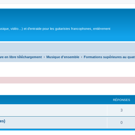
sique, vidéo…) et d'entraide pour les guitaristes francophones, entièrement
are en libre téléchargement
Musique d'ensemble
Formations supérieures au quat
RÉPONSES
R
3
é
es)
R
0
p
é
o