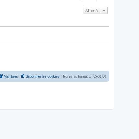
e
e
e
s
r
s
Aller à
s
m
a
e
g
s
e
s
a
g
e
Membres
Supprimer les cookies
Heures au format
UTC+01:00