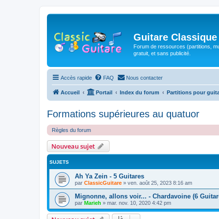
Guitare Classique
Forum de ressources (partitions, mu
gratuit, et sans publicité.
Accès rapide
FAQ
Nous contacter
Accueil
Portail
Index du forum
Partitions pour guit
Formations supérieures au quatuor
Règles du forum
Nouveau sujet
SUJETS
Ah Ya Zein - 5 Guitares
par
ClassicGuitare
»
ven. août 25, 2023 8:16 am
Mignonne, allons voir... - Chardavoine (6 Guitar
par
Marieh
»
mar. nov. 10, 2020 4:42 pm