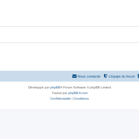
p
n
o
s
n
e
s
s
e
s
Nous contacter
L’équipe du forum
Développé par
phpBB
® Forum Software © phpBB Limited
Traduit par
phpBB-fr.com
Confidentialité
|
Conditions