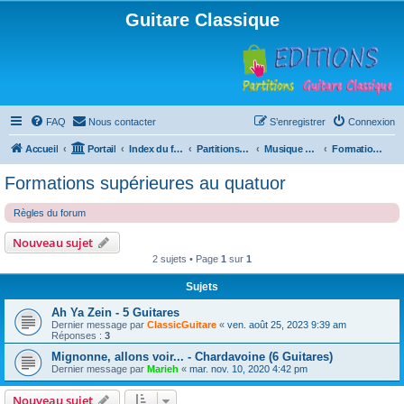
Guitare Classique
FAQ
Nous contacter
S’enregistrer
Connexion
Accueil
Portail
Index du forum
Partitions pour guitare en libre téléchargement
Musique d'ensemble
Formations supérieures au quatuor
Formations supérieures au quatuor
Règles du forum
Nouveau sujet
2 sujets • Page
1
sur
1
Sujets
Ah Ya Zein - 5 Guitares
Dernier message par
ClassicGuitare
«
ven. août 25, 2023 9:39 am
Réponses :
3
Mignonne, allons voir... - Chardavoine (6 Guitares)
Dernier message par
Marieh
«
mar. nov. 10, 2020 4:42 pm
Nouveau sujet