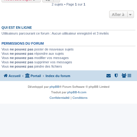
2 sujets • Page
1
sur
1
Aller à
QUI EST EN LIGNE
Utilisateurs parcourant ce forum : Aucun utilisateur enregistré et 3 invités
PERMISSIONS DU FORUM
Vous
ne pouvez pas
poster de nouveaux sujets
Vous
ne pouvez pas
répondre aux sujets
Vous
ne pouvez pas
modifier vos messages
Vous
ne pouvez pas
supprimer vos messages
Vous
ne pouvez pas
joindre des fichiers
Accueil
Portail
Index du forum
Développé par
phpBB
® Forum Software © phpBB Limited
Traduit par
phpBB-fr.com
Confidentialité
|
Conditions