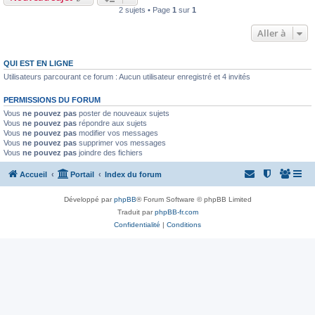
2 sujets • Page
1
sur
1
Aller à
QUI EST EN LIGNE
Utilisateurs parcourant ce forum : Aucun utilisateur enregistré et 4 invités
PERMISSIONS DU FORUM
Vous
ne pouvez pas
poster de nouveaux sujets
Vous
ne pouvez pas
répondre aux sujets
Vous
ne pouvez pas
modifier vos messages
Vous
ne pouvez pas
supprimer vos messages
Vous
ne pouvez pas
joindre des fichiers
Accueil
Portail
Index du forum
Développé par
phpBB
® Forum Software © phpBB Limited
Traduit par
phpBB-fr.com
Confidentialité
|
Conditions