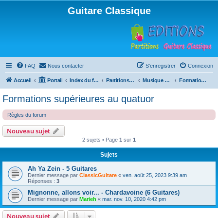
Guitare Classique
FAQ
Nous contacter
S’enregistrer
Connexion
Accueil
Portail
Index du forum
Partitions pour guitare en libre téléchargement
Musique d'ensemble
Formations supérieures au quatuor
Formations supérieures au quatuor
Règles du forum
Nouveau sujet
2 sujets • Page
1
sur
1
Sujets
Ah Ya Zein - 5 Guitares
Dernier message par
ClassicGuitare
«
ven. août 25, 2023 9:39 am
Réponses :
3
Mignonne, allons voir... - Chardavoine (6 Guitares)
Dernier message par
Marieh
«
mar. nov. 10, 2020 4:42 pm
Nouveau sujet