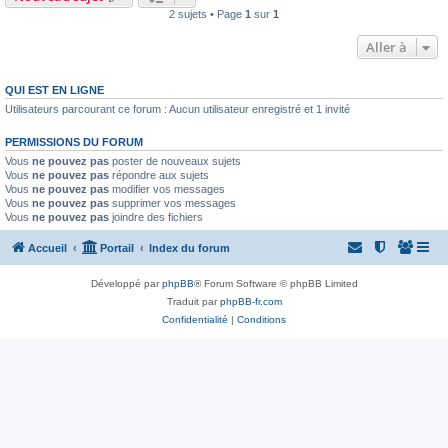
2 sujets • Page
1
sur
1
Aller à
QUI EST EN LIGNE
Utilisateurs parcourant ce forum : Aucun utilisateur enregistré et 1 invité
PERMISSIONS DU FORUM
Vous
ne pouvez pas
poster de nouveaux sujets
Vous
ne pouvez pas
répondre aux sujets
Vous
ne pouvez pas
modifier vos messages
Vous
ne pouvez pas
supprimer vos messages
Vous
ne pouvez pas
joindre des fichiers
Accueil
Portail
Index du forum
Développé par
phpBB
® Forum Software © phpBB Limited
Traduit par
phpBB-fr.com
Confidentialité
|
Conditions