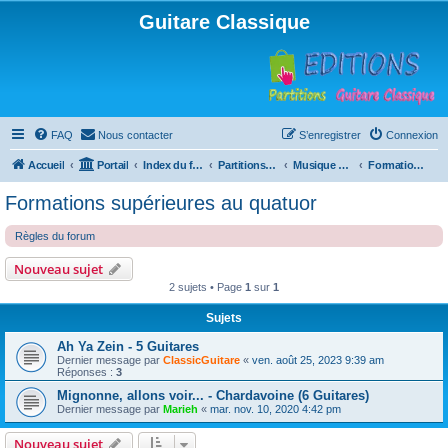
Guitare Classique
FAQ
Nous contacter
S’enregistrer
Connexion
Accueil
Portail
Index du forum
Partitions pour guitare en libre téléchargement
Musique d'ensemble
Formations supérieures au quatuor
Formations supérieures au quatuor
Règles du forum
Nouveau sujet
2 sujets • Page
1
sur
1
Sujets
Ah Ya Zein - 5 Guitares
Dernier message par
ClassicGuitare
«
ven. août 25, 2023 9:39 am
Réponses :
3
Mignonne, allons voir... - Chardavoine (6 Guitares)
Dernier message par
Marieh
«
mar. nov. 10, 2020 4:42 pm
Nouveau sujet