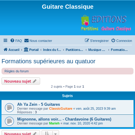
Guitare Classique
FAQ
Nous contacter
S’enregistrer
Connexion
Accueil
Portail
Index du forum
Partitions pour guitare en libre téléchargement
Musique d'ensemble
Formations supérieures au quatuor
Formations supérieures au quatuor
Règles du forum
Nouveau sujet
2 sujets • Page
1
sur
1
Sujets
Ah Ya Zein - 5 Guitares
Dernier message par
ClassicGuitare
«
ven. août 25, 2023 9:39 am
Réponses :
3
Mignonne, allons voir... - Chardavoine (6 Guitares)
Dernier message par
Marieh
«
mar. nov. 10, 2020 4:42 pm
Nouveau sujet