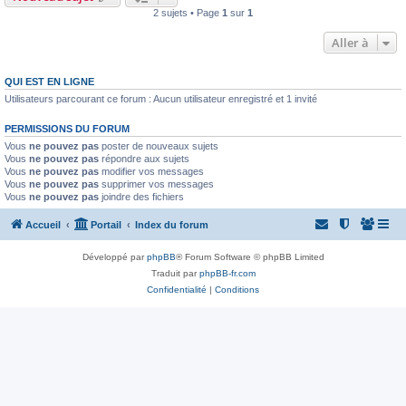
2 sujets • Page
1
sur
1
Aller à
QUI EST EN LIGNE
Utilisateurs parcourant ce forum : Aucun utilisateur enregistré et 1 invité
PERMISSIONS DU FORUM
Vous
ne pouvez pas
poster de nouveaux sujets
Vous
ne pouvez pas
répondre aux sujets
Vous
ne pouvez pas
modifier vos messages
Vous
ne pouvez pas
supprimer vos messages
Vous
ne pouvez pas
joindre des fichiers
Accueil
Portail
Index du forum
Développé par
phpBB
® Forum Software © phpBB Limited
Traduit par
phpBB-fr.com
Confidentialité
|
Conditions