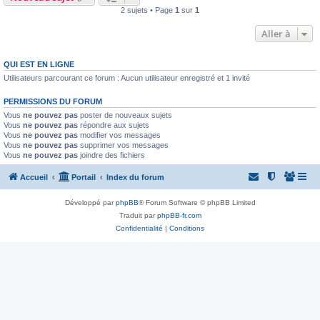
2 sujets • Page
1
sur
1
Aller à
QUI EST EN LIGNE
Utilisateurs parcourant ce forum : Aucun utilisateur enregistré et 1 invité
PERMISSIONS DU FORUM
Vous
ne pouvez pas
poster de nouveaux sujets
Vous
ne pouvez pas
répondre aux sujets
Vous
ne pouvez pas
modifier vos messages
Vous
ne pouvez pas
supprimer vos messages
Vous
ne pouvez pas
joindre des fichiers
Accueil
Portail
Index du forum
Développé par
phpBB
® Forum Software © phpBB Limited
Traduit par
phpBB-fr.com
Confidentialité
|
Conditions