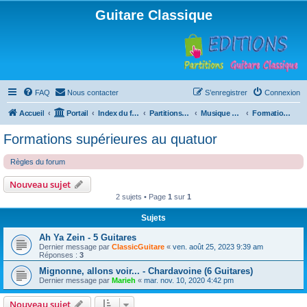
Guitare Classique
FAQ
Nous contacter
S’enregistrer
Connexion
Accueil
Portail
Index du forum
Partitions pour guitare en libre téléchargement
Musique d'ensemble
Formations supérieures au quatuor
Formations supérieures au quatuor
Règles du forum
Nouveau sujet
2 sujets • Page
1
sur
1
Sujets
Ah Ya Zein - 5 Guitares
Dernier message par
ClassicGuitare
«
ven. août 25, 2023 9:39 am
Réponses :
3
Mignonne, allons voir... - Chardavoine (6 Guitares)
Dernier message par
Marieh
«
mar. nov. 10, 2020 4:42 pm
Nouveau sujet