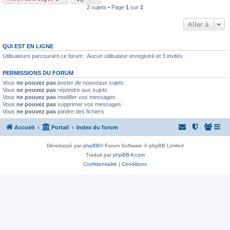
2 sujets • Page
1
sur
1
Aller à
QUI EST EN LIGNE
Utilisateurs parcourant ce forum : Aucun utilisateur enregistré et 3 invités
PERMISSIONS DU FORUM
Vous
ne pouvez pas
poster de nouveaux sujets
Vous
ne pouvez pas
répondre aux sujets
Vous
ne pouvez pas
modifier vos messages
Vous
ne pouvez pas
supprimer vos messages
Vous
ne pouvez pas
joindre des fichiers
Accueil
Portail
Index du forum
Développé par
phpBB
® Forum Software © phpBB Limited
Traduit par
phpBB-fr.com
Confidentialité
|
Conditions