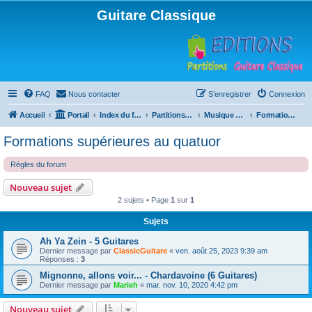
Guitare Classique
FAQ
Nous contacter
S’enregistrer
Connexion
Accueil
Portail
Index du forum
Partitions pour guitare en libre téléchargement
Musique d'ensemble
Formations supérieures au quatuor
Formations supérieures au quatuor
Règles du forum
Nouveau sujet
2 sujets • Page
1
sur
1
Sujets
Ah Ya Zein - 5 Guitares
Dernier message par
ClassicGuitare
«
ven. août 25, 2023 9:39 am
Réponses :
3
Mignonne, allons voir... - Chardavoine (6 Guitares)
Dernier message par
Marieh
«
mar. nov. 10, 2020 4:42 pm
Nouveau sujet